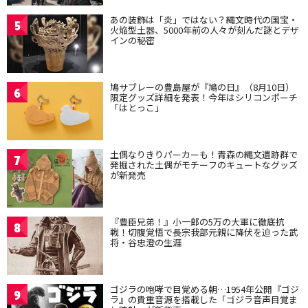
あの装飾は「炎」ではない？縄文時代の国宝・
5
火焔型土器、5000年前の人々が刻んだ謎とデザ
インの秘密
鳩サブレーの豊島屋が『鳩の日』（8月10日）
6
限定グッズ詳細を発表！今年はシリコンポーチ
「はとっこ」
土偶なりきりパーカーも！青森の縄文遺跡群で
7
発掘された土偶がモチーフのキュートなグッズ
が新発売
『豊臣兄弟！』小一郎の5万の大軍に徹底抗
8
戦！切腹覚悟で長宗我部元親に降伏を迫った武
将・谷忠澄の生涯
ゴジラの咆哮で目覚める朝…1954年公開『ゴジ
9
ラ』の貴重音源を搭載した「ゴジラ音声目覚ま