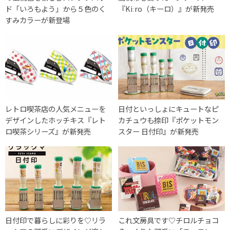
ド「いろもよう」から５色のく
『Kiːro（キーロ）』が新発売
すみカラーが新登場
レトロ喫茶店の人気メニューを
日付といっしょにキュートなピ
デザインしたホッチキス『レト
カチュウも捺印『ポケットモン
ロ喫茶シリーズ』が新発売
スター 日付印』が新発売
日付印で暮らしに彩りを♡リラ
これ文房具です♡チロルチョコ