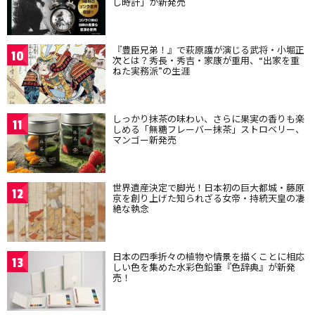
し時計」が新発売
『豊臣兄弟！』で萩原護が演じる武将・小堀正
10
次とは？秀長・秀吉・家康が重用、“出家を重
ねた実務派”の生涯
しっかり抹茶の味わい、さらに果実の香りも楽
11
しめる「無糖フレーバー抹茶」ストロベリー、
マンゴー新発売
世界遺産決定で脚光！日本初の巨大都城・藤原
12
京を創り上げた知られざる女帝・持統天皇の凄
絶な執念
日本の四季折々の植物や情景を描くことに相応
13
しい色を集めた水彩色鉛筆『色辞典』が新発
売！