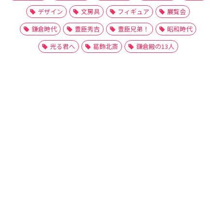
デザイン
文房具
フィギュア
展覧会
鎌倉時代
豊臣秀吉
豊臣兄弟！
昭和時代
光る君へ
葛飾北斎
鎌倉殿の13人