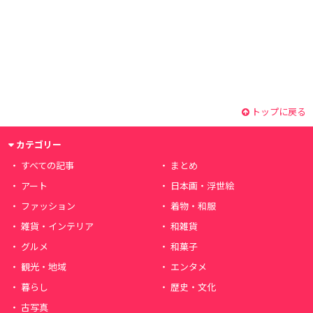
トップに戻る
カテゴリー
すべての記事
まとめ
アート
日本画・浮世絵
ファッション
着物・和服
雑貨・インテリア
和雑貨
グルメ
和菓子
観光・地域
エンタメ
暮らし
歴史・文化
古写真