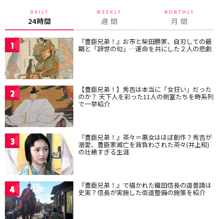
DAILY
WEEKLY
MONTHLY
24時間
週 間
月 間
『豊臣兄弟！』お市と柴田勝家、自刃しての最
1
期と「辞世の句」…運命を共にした２人の悲劇
【豊臣兄弟！】秀吉は本当に「女狂い」だった
2
のか？ 天下人を彩った11人の側室たちを時系列
で一挙紹介
『豊臣兄弟！』茶々＝悪女はほぼ創作？秀吉が
3
溺愛、豊臣家滅亡を背負わされた茶々(井上和)
の壮絶すぎる生涯
『豊臣兄弟！』で描かれた織田信長の道普請は
4
史実？信長が実施した街道整備の施策を紹介