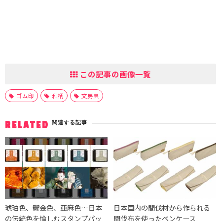
この記事の画像一覧
ゴム印
和柄
文房具
関連する記事
RELATED
琥珀色、鬱金色、亜麻色…日本
日本国内の間伐材から作られる
の伝統色を愉しむスタンプパッ
間伐布を使ったペンケース