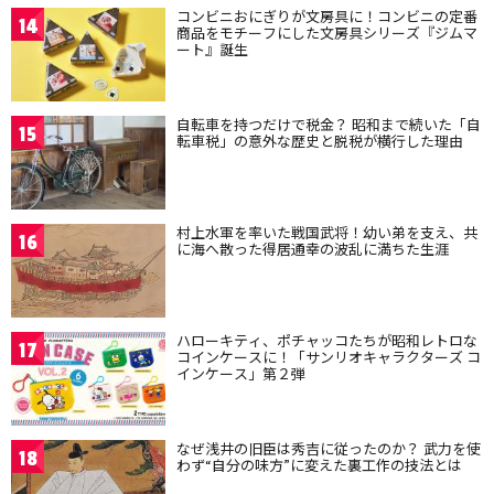
コンビニおにぎりが文房具に！コンビニの定番
14
商品をモチーフにした文房具シリーズ『ジムマ
ート』誕生
自転車を持つだけで税金？ 昭和まで続いた「自
15
転車税」の意外な歴史と脱税が横行した理由
村上水軍を率いた戦国武将！幼い弟を支え、共
16
に海へ散った得居通幸の波乱に満ちた生涯
ハローキティ、ポチャッコたちが昭和レトロな
17
コインケースに！「サンリオキャラクターズ コ
インケース」第２弾
なぜ浅井の旧臣は秀吉に従ったのか？ 武力を使
18
わず“自分の味方”に変えた裏工作の技法とは