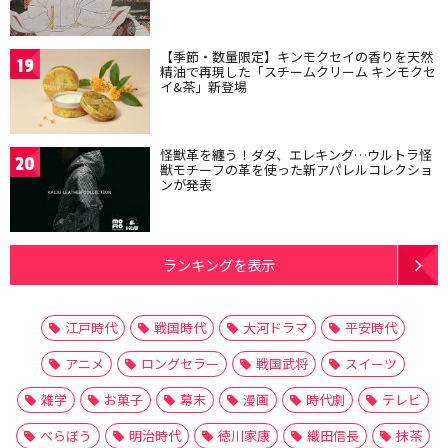
【季節・数量限定】キンモクセイの香りを天然
19
精油で再現した「スチームクリーム キンモクセ
イ&茶」新登場
怪獣革を纏う！ダダ、エレキング…ウルトラ怪
20
獣モチーフの革を使った新アパレルコレクショ
ンが発表
ランキングを表示
江戸時代
戦国時代
大河ドラマ
平安時代
アニメ
ロングセラー
戦国武将
スイーツ
雑学
お菓子
幕末
漫画
時代劇
テレビ
べらぼう
明治時代
徳川家康
織田信長
抹茶