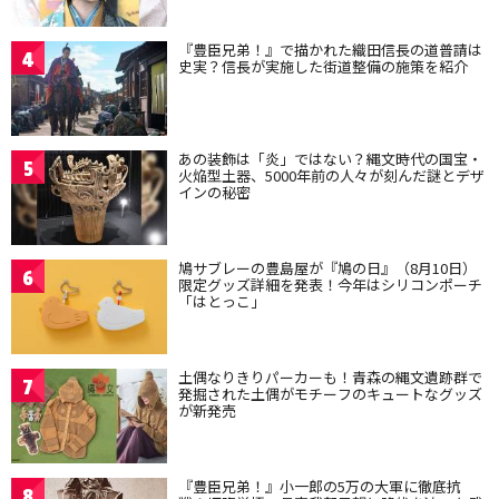
『豊臣兄弟！』で描かれた織田信長の道普請は
4
史実？信長が実施した街道整備の施策を紹介
あの装飾は「炎」ではない？縄文時代の国宝・
5
火焔型土器、5000年前の人々が刻んだ謎とデザ
インの秘密
鳩サブレーの豊島屋が『鳩の日』（8月10日）
6
限定グッズ詳細を発表！今年はシリコンポーチ
「はとっこ」
土偶なりきりパーカーも！青森の縄文遺跡群で
7
発掘された土偶がモチーフのキュートなグッズ
が新発売
『豊臣兄弟！』小一郎の5万の大軍に徹底抗
8