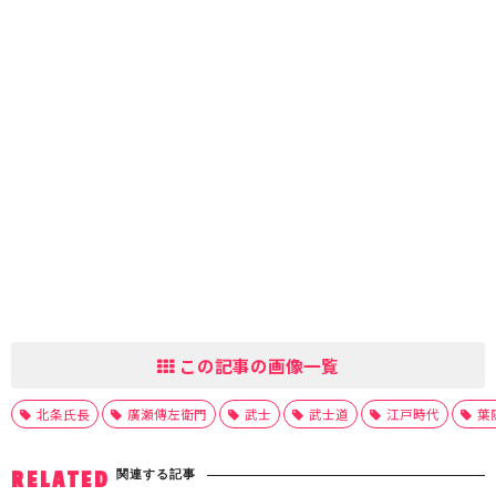
この記事の画像一覧
北条氏長
廣瀬傳左衛門
武士
武士道
江戸時代
葉
関連する記事
RELATED