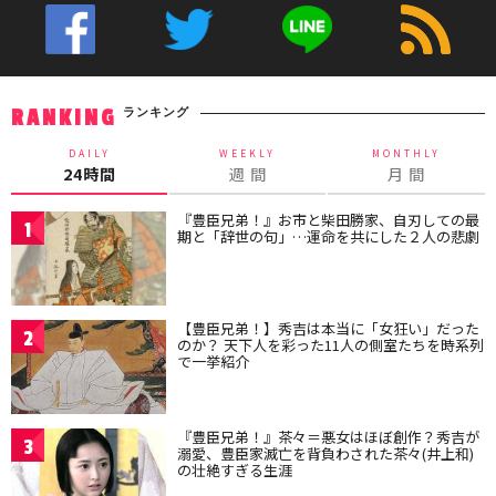
ランキング
RANKING
DAILY
WEEKLY
MONTHLY
24時間
週 間
月 間
『豊臣兄弟！』お市と柴田勝家、自刃しての最
1
期と「辞世の句」…運命を共にした２人の悲劇
【豊臣兄弟！】秀吉は本当に「女狂い」だった
2
のか？ 天下人を彩った11人の側室たちを時系列
で一挙紹介
『豊臣兄弟！』茶々＝悪女はほぼ創作？秀吉が
3
溺愛、豊臣家滅亡を背負わされた茶々(井上和)
の壮絶すぎる生涯