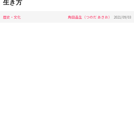
生き方
歴史・文化
角田晶生（つのだ あきお）
2021/09/03