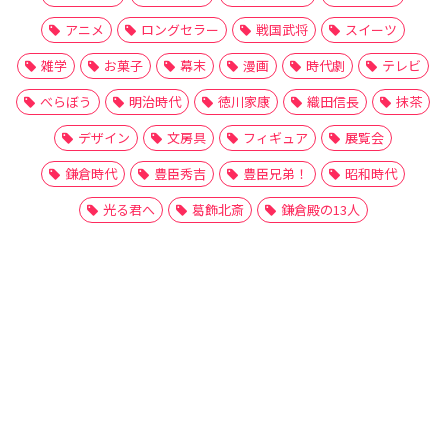
アニメ
ロングセラー
戦国武将
スイーツ
雑学
お菓子
幕末
漫画
時代劇
テレビ
べらぼう
明治時代
徳川家康
織田信長
抹茶
デザイン
文房具
フィギュア
展覧会
鎌倉時代
豊臣秀吉
豊臣兄弟！
昭和時代
光る君へ
葛飾北斎
鎌倉殿の13人