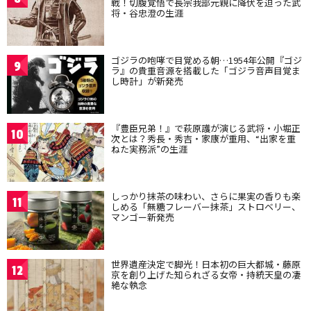
戦！切腹覚悟で長宗我部元親に降伏を迫った武
将・谷忠澄の生涯
ゴジラの咆哮で目覚める朝…1954年公開『ゴジ
9
ラ』の貴重音源を搭載した「ゴジラ音声目覚ま
し時計」が新発売
『豊臣兄弟！』で萩原護が演じる武将・小堀正
10
次とは？秀長・秀吉・家康が重用、“出家を重
ねた実務派”の生涯
しっかり抹茶の味わい、さらに果実の香りも楽
11
しめる「無糖フレーバー抹茶」ストロベリー、
マンゴー新発売
世界遺産決定で脚光！日本初の巨大都城・藤原
12
京を創り上げた知られざる女帝・持統天皇の凄
絶な執念