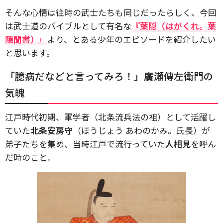
そんな心情は往時の武士たちも同じだったらしく、今回
は武士道のバイブルとして有名な
『葉隠（はがくれ。葉
隠聞書）』
より、とある少年のエピソードを紹介したい
と思います。
「臆病だなどと言ってみろ！」廣瀬傳左衛門の
気魄
江戸時代初期、軍学者（北条流兵法の祖）として活躍し
ていた
北条安房守
（ほうじょう あわのかみ。氏長）が
弟子たちを集め、当時江戸で流行っていた
人相見
を呼ん
だ時のこと。