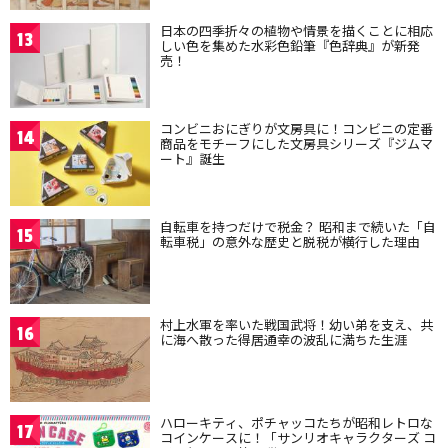
日本の四季折々の植物や情景を描くことに相応
13
しい色を集めた水彩色鉛筆『色辞典』が新発
売！
コンビニおにぎりが文房具に！コンビニの定番
14
商品をモチーフにした文房具シリーズ『ジムマ
ート』誕生
自転車を持つだけで税金？ 昭和まで続いた「自
15
転車税」の意外な歴史と脱税が横行した理由
村上水軍を率いた戦国武将！幼い弟を支え、共
16
に海へ散った得居通幸の波乱に満ちた生涯
ハローキティ、ポチャッコたちが昭和レトロな
17
コインケースに！「サンリオキャラクターズ コ