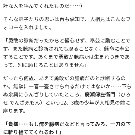
計な人を呼んでくれたものだ……）
そんな弟子たちの思いは百も承知で、人相見はこんなフ
ォローを入れました。
「勇敢の診断だったからと慢心せず、奉公に励むことで
す。また臆病と診断されても腐ることなく、懸命に奉公
することです。あくまで勇敢か臆病かは生まれつきであ
って、別に恥じることはありません」
だったら何故、あえて勇敢だの臆病だのと診断するの
か。無駄に一喜一憂させられるだけではないか……下ら
ぬ余興にうんざりしていたところ、
廣瀬傳左衛門
（ひろ
せ でんざゑもん）という12、3歳の少年が人相見の前に
座ります。
「貴様……もし俺を臆病だなどと言ってみろ、一刀の下
に斬り捨ててくれるわ！」