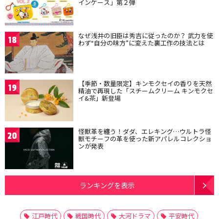
インケース」第２弾
なぜ浅井の旧臣は秀吉に従ったのか？ 武力を使
18
わず“自分の味方”に変えた裏工作の技法とは
【季節・数量限定】キンモクセイの香りを天然
19
精油で再現した「スチームクリーム キンモクセ
イ&茶」新登場
怪獣革を纏う！ダダ、エレキング…ウルトラ怪
20
獣モチーフの革を使った新アパレルコレクショ
ンが発表
ランキングを表示
江戸時代
戦国時代
大河ドラマ
平安時代