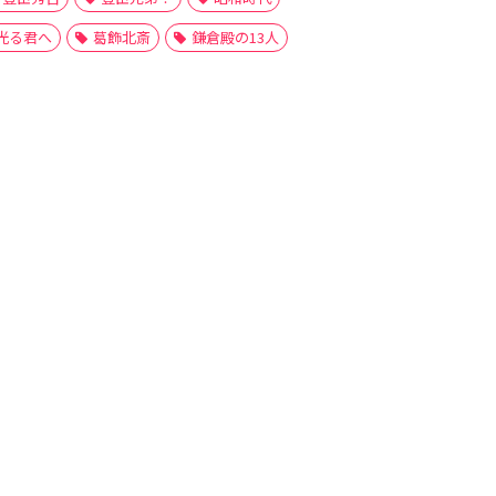
光る君へ
葛飾北斎
鎌倉殿の13人