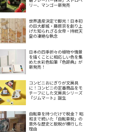
リー、マンゴー新発売
世界遺産決定で脚光！日本初
の巨大都城・藤原京を創り上
げた知られざる女帝・持統天
皇の凄絶な執念
日本の四季折々の植物や情景
を描くことに相応しい色を集
めた水彩色鉛筆『色辞典』が
新発売！
コンビニおにぎりが文房具
に！コンビニの定番商品をモ
チーフにした文房具シリーズ
『ジムマート』誕生
自転車を持つだけで税金？ 昭
和まで続いた「自転車税」の
意外な歴史と脱税が横行した
理由