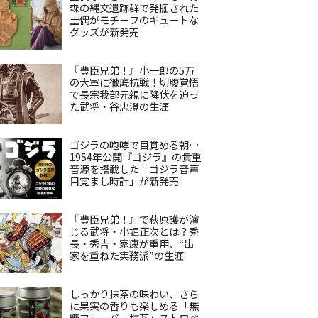
森の縄文遺跡群で発掘された
土偶がモチーフのキュートな
グッズが新発売
『豊臣兄弟！』小一郎の5万
の大軍に徹底抗戦！切腹覚悟
で長宗我部元親に降伏を迫っ
た武将・谷忠澄の生涯
ゴジラの咆哮で目覚める朝…
1954年公開『ゴジラ』の貴重
音源を搭載した「ゴジラ音声
目覚まし時計」が新発売
『豊臣兄弟！』で萩原護が演
じる武将・小堀正次とは？秀
長・秀吉・家康が重用、“出
家を重ねた実務派”の生涯
しっかり抹茶の味わい、さら
に果実の香りも楽しめる「無
糖フレーバー抹茶」ストロベ