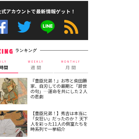
公式アカウントで最新情報ゲット！
ランキング
KING
ILY
WEEKLY
MONTHLY
4時間
週 間
月 間
『豊臣兄弟！』お市と柴田勝
家、自刃しての最期と「辞世
の句」…運命を共にした２人
の悲劇
【豊臣兄弟！】秀吉は本当に
「女狂い」だったのか？ 天下
人を彩った11人の側室たちを
時系列で一挙紹介