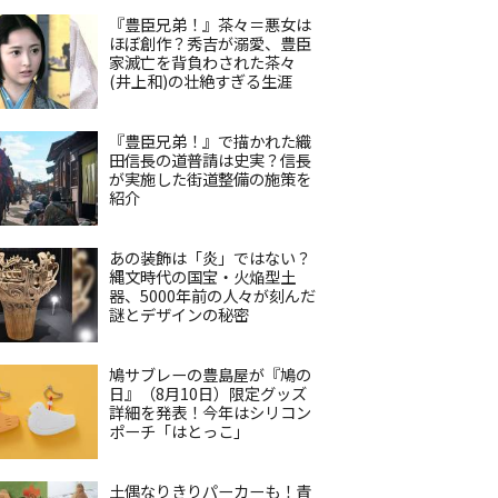
『豊臣兄弟！』茶々＝悪女は
ほぼ創作？秀吉が溺愛、豊臣
家滅亡を背負わされた茶々
(井上和)の壮絶すぎる生涯
『豊臣兄弟！』で描かれた織
田信長の道普請は史実？信長
が実施した街道整備の施策を
紹介
あの装飾は「炎」ではない？
縄文時代の国宝・火焔型土
器、5000年前の人々が刻んだ
謎とデザインの秘密
鳩サブレーの豊島屋が『鳩の
日』（8月10日）限定グッズ
詳細を発表！今年はシリコン
ポーチ「はとっこ」
土偶なりきりパーカーも！青