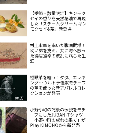
【季節・数量限定】キンモク
セイの香りを天然精油で再現
した「スチームクリーム キン
モクセイ&茶」新登場
村上水軍を率いた戦国武将！
幼い弟を支え、共に海へ散っ
た得居通幸の波乱に満ちた生
涯
怪獣革を纏う！ダダ、エレキ
ング…ウルトラ怪獣モチーフ
の革を使った新アパレルコレ
クションが発表
小野小町の死後の伝説をモチ
ーフにしたJUBAN-Tシャツ
「小野小町の成れの果て」が
Play KIMONOから新発売