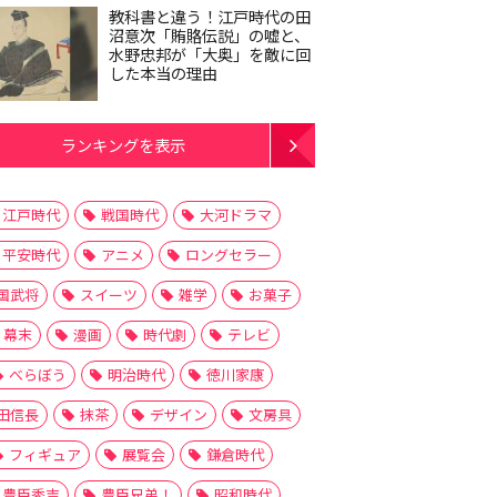
教科書と違う！江戸時代の田
沼意次「賄賂伝説」の嘘と、
水野忠邦が「大奥」を敵に回
した本当の理由
ランキングを表示
江戸時代
戦国時代
大河ドラマ
平安時代
アニメ
ロングセラー
国武将
スイーツ
雑学
お菓子
幕末
漫画
時代劇
テレビ
べらぼう
明治時代
徳川家康
田信長
抹茶
デザイン
文房具
フィギュア
展覧会
鎌倉時代
豊臣秀吉
豊臣兄弟！
昭和時代