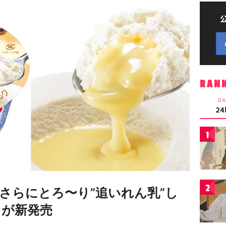
RAN
DA
2
1
2
さらにとろ〜り”追いれん乳”し
」が新発売