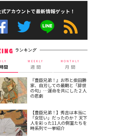
公式アカウントで最新情報ゲット！
ランキング
KING
ILY
WEEKLY
MONTHLY
4時間
週 間
月 間
『豊臣兄弟！』お市と柴田勝
家、自刃しての最期と「辞世
の句」…運命を共にした２人
の悲劇
【豊臣兄弟！】秀吉は本当に
「女狂い」だったのか？ 天下
人を彩った11人の側室たちを
時系列で一挙紹介