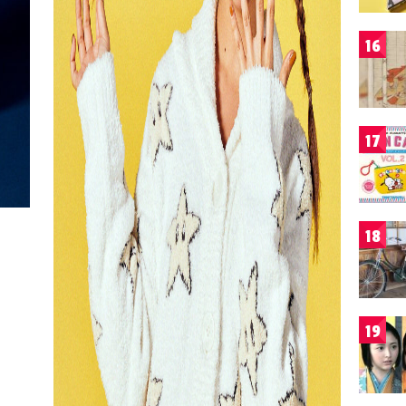
16
17
18
19