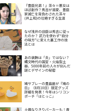
『豊臣兄弟！』茶々＝悪女は
ほぼ創作？秀吉が溺愛、豊臣
家滅亡を背負わされた茶々
(井上和)の壮絶すぎる生涯
なぜ浅井の旧臣は秀吉に従っ
たのか？ 武力を使わず“自分
の味方”に変えた裏工作の技
法とは
あの装飾は「炎」ではない？
縄文時代の国宝・火焔型土
器、5000年前の人々が刻んだ
謎とデザインの秘密
鳩サブレーの豊島屋が『鳩の
日』（8月10日）限定グッズ
詳細を発表！今年はシリコン
ポーチ「はとっこ」
土偶なりきりパーカーも！青