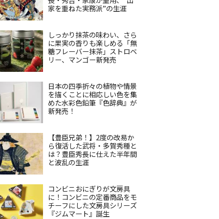
家を重ねた実務派”の生涯
しっかり抹茶の味わい、さら
に果実の香りも楽しめる「無
糖フレーバー抹茶」ストロベ
リー、マンゴー新発売
日本の四季折々の植物や情景
を描くことに相応しい色を集
めた水彩色鉛筆『色辞典』が
新発売！
【豊臣兄弟！】2度の改易か
ら復活した武将・多賀秀種と
は？豊臣秀長に仕えた半年間
と波乱の生涯
コンビニおにぎりが文房具
に！コンビニの定番商品をモ
チーフにした文房具シリーズ
『ジムマート』誕生