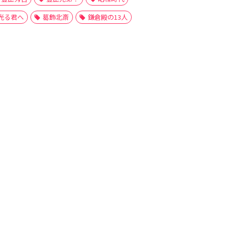
光る君へ
葛飾北斎
鎌倉殿の13人