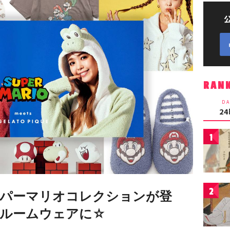
RAN
DA
2
1
2
パーマリオコレクションが登
ルームウェアに☆