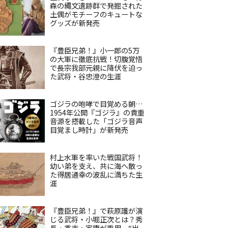
森の縄文遺跡群で発掘された
土偶がモチーフのキュートな
グッズが新発売
『豊臣兄弟！』小一郎の5万
の大軍に徹底抗戦！切腹覚悟
で長宗我部元親に降伏を迫っ
た武将・谷忠澄の生涯
ゴジラの咆哮で目覚める朝…
1954年公開『ゴジラ』の貴重
音源を搭載した「ゴジラ音声
目覚まし時計」が新発売
村上水軍を率いた戦国武将！
幼い弟を支え、共に海へ散っ
た得居通幸の波乱に満ちた生
涯
『豊臣兄弟！』で萩原護が演
じる武将・小堀正次とは？秀
長・秀吉・家康が重用、“出