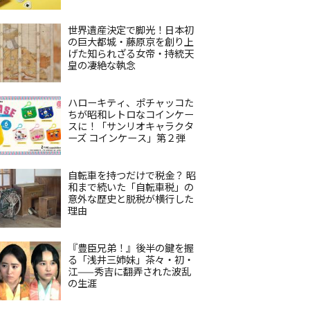
世界遺産決定で脚光！日本初
の巨大都城・藤原京を創り上
げた知られざる女帝・持統天
皇の凄絶な執念
ハローキティ、ポチャッコた
ちが昭和レトロなコインケー
スに！「サンリオキャラクタ
ーズ コインケース」第２弾
自転車を持つだけで税金？ 昭
和まで続いた「自転車税」の
意外な歴史と脱税が横行した
理由
『豊臣兄弟！』後半の鍵を握
る「浅井三姉妹」茶々・初・
江——秀吉に翻弄された波乱
の生涯