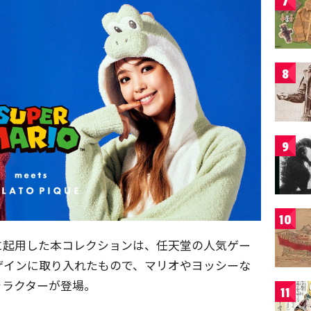
7
8
9
10
に起用した本コレクションは、任天堂の人気ゲー
ザインに取り入れたもので、マリオやヨッシーな
ャラクターが登場。
11