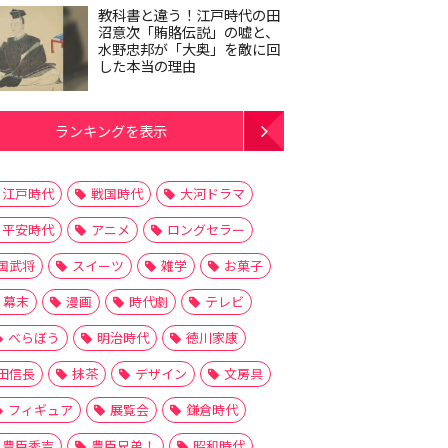
教科書と違う！江戸時代の田
沼意次「賄賂伝説」の嘘と、
水野忠邦が「大奥」を敵に回
した本当の理由
ランキングを表示
江戸時代
戦国時代
大河ドラマ
平安時代
アニメ
ロングセラー
国武将
スイーツ
雑学
お菓子
幕末
漫画
時代劇
テレビ
べらぼう
明治時代
徳川家康
田信長
抹茶
デザイン
文房具
フィギュア
展覧会
鎌倉時代
豊臣秀吉
豊臣兄弟！
昭和時代