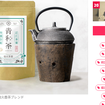
20
戦
織
強火香茶ブレンド