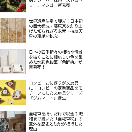
リー、マンゴー新発売
世界遺産決定で脚光！日本初
の巨大都城・藤原京を創り上
げた知られざる女帝・持統天
皇の凄絶な執念
日本の四季折々の植物や情景
を描くことに相応しい色を集
めた水彩色鉛筆『色辞典』が
新発売！
コンビニおにぎりが文房具
に！コンビニの定番商品をモ
チーフにした文房具シリーズ
『ジムマート』誕生
自転車を持つだけで税金？ 昭
和まで続いた「自転車税」の
意外な歴史と脱税が横行した
理由