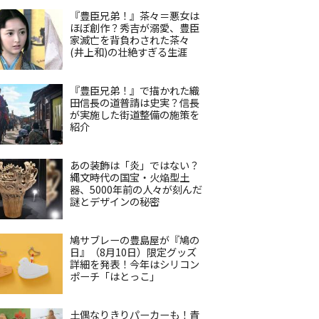
『豊臣兄弟！』茶々＝悪女は
ほぼ創作？秀吉が溺愛、豊臣
家滅亡を背負わされた茶々
(井上和)の壮絶すぎる生涯
『豊臣兄弟！』で描かれた織
田信長の道普請は史実？信長
が実施した街道整備の施策を
紹介
あの装飾は「炎」ではない？
縄文時代の国宝・火焔型土
器、5000年前の人々が刻んだ
謎とデザインの秘密
鳩サブレーの豊島屋が『鳩の
日』（8月10日）限定グッズ
詳細を発表！今年はシリコン
ポーチ「はとっこ」
土偶なりきりパーカーも！青