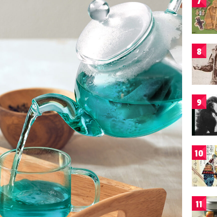
7
8
9
10
11