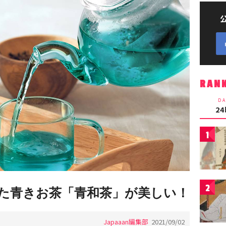
RAN
DA
2
1
2
た青きお茶「青和茶」が美しい！
Japaaan編集部
2021/09/02