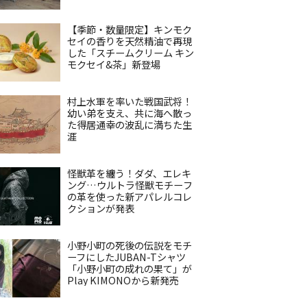
【季節・数量限定】キンモク
セイの香りを天然精油で再現
した「スチームクリーム キン
モクセイ&茶」新登場
村上水軍を率いた戦国武将！
幼い弟を支え、共に海へ散っ
た得居通幸の波乱に満ちた生
涯
怪獣革を纏う！ダダ、エレキ
ング…ウルトラ怪獣モチーフ
の革を使った新アパレルコレ
クションが発表
小野小町の死後の伝説をモチ
ーフにしたJUBAN-Tシャツ
「小野小町の成れの果て」が
Play KIMONOから新発売