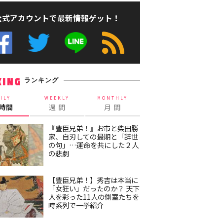
公式アカウントで最新情報ゲット！
ランキング
KING
ILY
WEEKLY
MONTHLY
4時間
週 間
月 間
『豊臣兄弟！』お市と柴田勝
家、自刃しての最期と「辞世
の句」…運命を共にした２人
の悲劇
【豊臣兄弟！】秀吉は本当に
「女狂い」だったのか？ 天下
人を彩った11人の側室たちを
時系列で一挙紹介