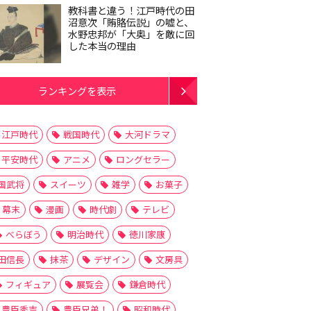
教科書と違う！江戸時代の田
沼意次「賄賂伝説」の嘘と、
水野忠邦が「大奥」を敵に回
した本当の理由
ランキングを表示
江戸時代
戦国時代
大河ドラマ
平安時代
アニメ
ロングセラー
国武将
スイーツ
雑学
お菓子
幕末
漫画
時代劇
テレビ
べらぼう
明治時代
徳川家康
田信長
抹茶
デザイン
文房具
フィギュア
展覧会
鎌倉時代
豊臣秀吉
豊臣兄弟！
昭和時代