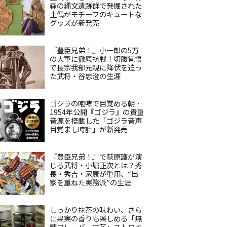
森の縄文遺跡群で発掘された
土偶がモチーフのキュートな
グッズが新発売
『豊臣兄弟！』小一郎の5万
の大軍に徹底抗戦！切腹覚悟
で長宗我部元親に降伏を迫っ
た武将・谷忠澄の生涯
ゴジラの咆哮で目覚める朝…
1954年公開『ゴジラ』の貴重
音源を搭載した「ゴジラ音声
目覚まし時計」が新発売
『豊臣兄弟！』で萩原護が演
じる武将・小堀正次とは？秀
長・秀吉・家康が重用、“出
家を重ねた実務派”の生涯
しっかり抹茶の味わい、さら
に果実の香りも楽しめる「無
糖フレーバー抹茶」ストロベ