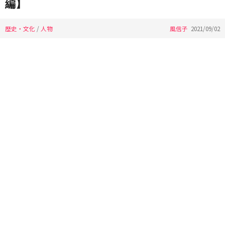
編】
歴史・文化
/
人物
風信子
2021/09/02