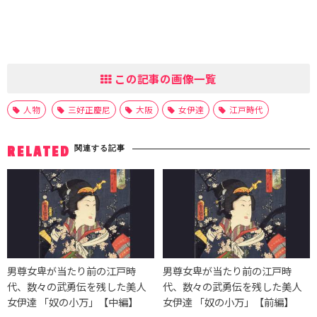
この記事の画像一覧
人物
三好正慶尼
大阪
女伊達
江戸時代
関連する記事
RELATED
男尊女卑が当たり前の江戸時
男尊女卑が当たり前の江戸時
代、数々の武勇伝を残した美人
代、数々の武勇伝を残した美人
女伊達 「奴の小万」【中編】
女伊達 「奴の小万」【前編】