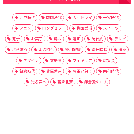
江戸時代
戦国時代
大河ドラマ
平安時代
アニメ
ロングセラー
戦国武将
スイーツ
雑学
お菓子
幕末
漫画
時代劇
テレビ
べらぼう
明治時代
徳川家康
織田信長
抹茶
デザイン
文房具
フィギュア
展覧会
鎌倉時代
豊臣秀吉
豊臣兄弟！
昭和時代
光る君へ
葛飾北斎
鎌倉殿の13人