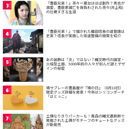
『豊臣兄弟！』茶々＝悪女はほぼ創作？秀吉が
3
溺愛、豊臣家滅亡を背負わされた茶々(井上和)
の壮絶すぎる生涯
『豊臣兄弟！』で描かれた織田信長の道普請は
4
史実？信長が実施した街道整備の施策を紹介
あの装飾は「炎」ではない？縄文時代の国宝・
5
火焔型土器、5000年前の人々が刻んだ謎とデザ
インの秘密
鳩サブレーの豊島屋が『鳩の日』（8月10日）
6
限定グッズ詳細を発表！今年はシリコンポーチ
「はとっこ」
土偶なりきりパーカーも！青森の縄文遺跡群で
7
発掘された土偶がモチーフのキュートなグッズ
が新発売