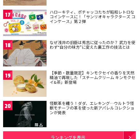
ハローキティ、ポチャッコたちが昭和レトロな
17
コインケースに！「サンリオキャラクターズ コ
インケース」第２弾
なぜ浅井の旧臣は秀吉に従ったのか？ 武力を使
18
わず“自分の味方”に変えた裏工作の技法とは
【季節・数量限定】キンモクセイの香りを天然
19
精油で再現した「スチームクリーム キンモクセ
イ&茶」新登場
怪獣革を纏う！ダダ、エレキング…ウルトラ怪
20
獣モチーフの革を使った新アパレルコレクショ
ンが発表
ランキングを表示