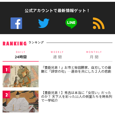
公式アカウントで最新情報ゲット！
ランキング
RANKING
DAILY
WEEKLY
MONTHLY
24時間
週 間
月 間
『豊臣兄弟！』お市と柴田勝家、自刃しての最
1
期と「辞世の句」…運命を共にした２人の悲劇
【豊臣兄弟！】秀吉は本当に「女狂い」だった
2
のか？ 天下人を彩った11人の側室たちを時系列
で一挙紹介