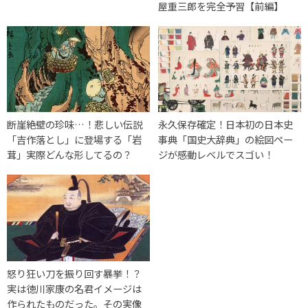
屋重三郎を完全予習【前編】
断崖絶壁の珍味…！悲しい伝説
永久保存確定！日本初の日本史
「吉作落とし」に登場する「岩
事典「国史大辞典」の絵図ペー
茸」実際どんな形してるの？
ジが感動レベルでスゴい！
怒り狂い刀を振り回す暴挙！？
実は徳川家康の名君イメージは
作られたものだった。その実像