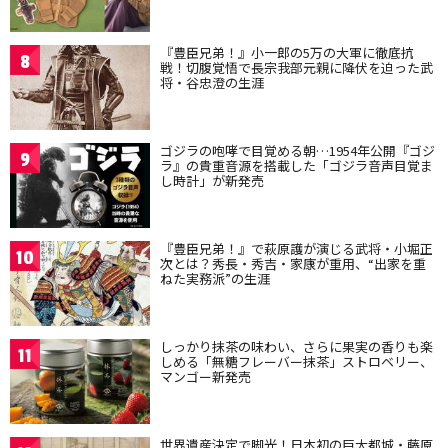
『豊臣兄弟！』小一郎の5万の大軍に徹底抗
8
戦！切腹覚悟で長宗我部元親に降伏を迫った武
将・谷忠澄の生涯
ゴジラの咆哮で目覚める朝…1954年公開『ゴジ
9
ラ』の貴重音源を搭載した「ゴジラ音声目覚ま
し時計」が新発売
『豊臣兄弟！』で萩原護が演じる武将・小堀正
10
次とは？秀長・秀吉・家康が重用、“出家を重
ねた実務派”の生涯
しっかり抹茶の味わい、さらに果実の香りも楽
11
しめる「無糖フレーバー抹茶」ストロベリー、
マンゴー新発売
世界遺産決定で脚光！日本初の巨大都城・藤原