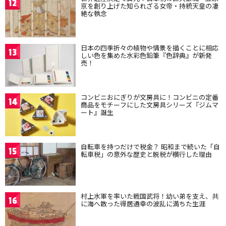
12
京を創り上げた知られざる女帝・持統天皇の凄
絶な執念
日本の四季折々の植物や情景を描くことに相応
13
しい色を集めた水彩色鉛筆『色辞典』が新発
売！
コンビニおにぎりが文房具に！コンビニの定番
14
商品をモチーフにした文房具シリーズ『ジムマ
ート』誕生
自転車を持つだけで税金？ 昭和まで続いた「自
15
転車税」の意外な歴史と脱税が横行した理由
村上水軍を率いた戦国武将！幼い弟を支え、共
16
に海へ散った得居通幸の波乱に満ちた生涯