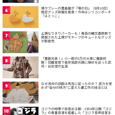
鳩サブレーの豊島屋が『鳩の日』（8月10日）
6
限定グッズ詳細を発表！今年はシリコンポーチ
「はとっこ」
土偶なりきりパーカーも！青森の縄文遺跡群で
7
発掘された土偶がモチーフのキュートなグッズ
が新発売
『豊臣兄弟！』小一郎の5万の大軍に徹底抗
8
戦！切腹覚悟で長宗我部元親に降伏を迫った武
将・谷忠澄の生涯
なぜ浅井の旧臣は秀吉に従ったのか？ 武力を使
9
わず“自分の味方”に変えた裏工作の技法とは
ゴジラの咆哮で目覚める朝…1954年公開『ゴジ
10
ラ』の貴重音源を搭載した「ゴジラ音声目覚ま