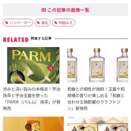
この記事の画像一覧
ハンバーガー
東北
秋田みそ
関連する記事
RELATED
渋みと深い旨みの本格派！宇治
和食との相性が抜群！玉露や和
抹茶と宇治玉露を使った
柑橘の香りが楽しめる「和食と
「PARM（パルム） 抹茶」が新
合わせる焼酎蔵のクラフトジ
発売
ン」新発売