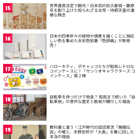
世界遺産決定で脚光！日本初の巨大都城・藤原
15
京を創り上げた知られざる女帝・持統天皇の凄
絶な執念
日本の四季折々の植物や情景を描くことに相応
16
しい色を集めた水彩色鉛筆『色辞典』が新発
売！
ハローキティ、ポチャッコたちが昭和レトロな
17
コインケースに！「サンリオキャラクターズ コ
インケース」第２弾
自転車を持つだけで税金？ 昭和まで続いた「自
18
転車税」の意外な歴史と脱税が横行した理由
教科書と違う！江戸時代の田沼意次「賄賂伝
19
説」の嘘と、水野忠邦が「大奥」を敵に回した
本当の理由