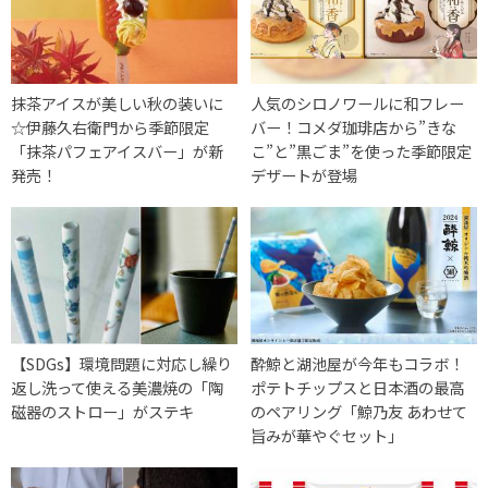
抹茶アイスが美しい秋の装いに
人気のシロノワールに和フレー
☆伊藤久右衛門から季節限定
バー！コメダ珈琲店から”きな
「抹茶パフェアイスバー」が新
こ”と”黒ごま”を使った季節限定
発売！
デザートが登場
【SDGs】環境問題に対応し繰り
酔鯨と湖池屋が今年もコラボ！
返し洗って使える美濃焼の「陶
ポテトチップスと日本酒の最高
磁器のストロー」がステキ
のペアリング「鯨乃友 あわせて
旨みが華やぐセット」