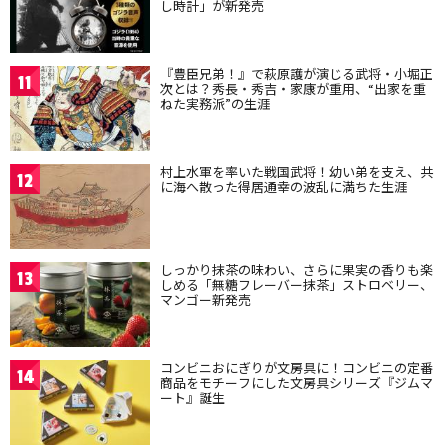
し時計」が新発売
『豊臣兄弟！』で萩原護が演じる武将・小堀正
11
次とは？秀長・秀吉・家康が重用、“出家を重
ねた実務派”の生涯
村上水軍を率いた戦国武将！幼い弟を支え、共
12
に海へ散った得居通幸の波乱に満ちた生涯
しっかり抹茶の味わい、さらに果実の香りも楽
13
しめる「無糖フレーバー抹茶」ストロベリー、
マンゴー新発売
コンビニおにぎりが文房具に！コンビニの定番
14
商品をモチーフにした文房具シリーズ『ジムマ
ート』誕生