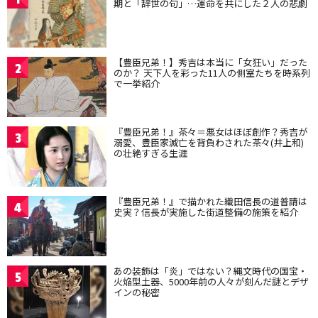
期と「辞世の句」…運命を共にした２人の悲劇
【豊臣兄弟！】秀吉は本当に「女狂い」だった
2
のか？ 天下人を彩った11人の側室たちを時系列
で一挙紹介
『豊臣兄弟！』茶々＝悪女はほぼ創作？秀吉が
3
溺愛、豊臣家滅亡を背負わされた茶々(井上和)
の壮絶すぎる生涯
『豊臣兄弟！』で描かれた織田信長の道普請は
4
史実？信長が実施した街道整備の施策を紹介
あの装飾は「炎」ではない？縄文時代の国宝・
5
火焔型土器、5000年前の人々が刻んだ謎とデザ
インの秘密