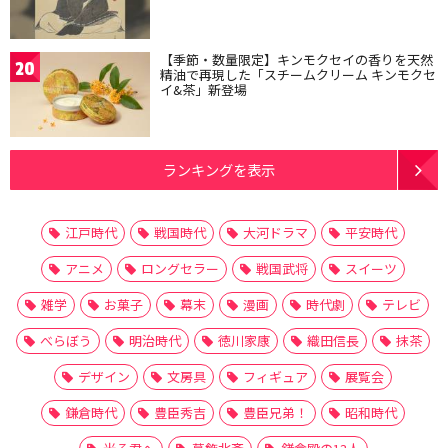
【季節・数量限定】キンモクセイの香りを天然
20
精油で再現した「スチームクリーム キンモクセ
イ&茶」新登場
ランキングを表示
江戸時代
戦国時代
大河ドラマ
平安時代
アニメ
ロングセラー
戦国武将
スイーツ
雑学
お菓子
幕末
漫画
時代劇
テレビ
べらぼう
明治時代
徳川家康
織田信長
抹茶
デザイン
文房具
フィギュア
展覧会
鎌倉時代
豊臣秀吉
豊臣兄弟！
昭和時代