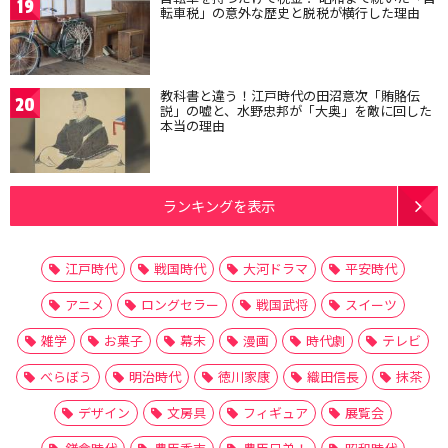
19
転車税」の意外な歴史と脱税が横行した理由
教科書と違う！江戸時代の田沼意次「賄賂伝
20
説」の嘘と、水野忠邦が「大奥」を敵に回した
本当の理由
ランキングを表示
江戸時代
戦国時代
大河ドラマ
平安時代
アニメ
ロングセラー
戦国武将
スイーツ
雑学
お菓子
幕末
漫画
時代劇
テレビ
べらぼう
明治時代
徳川家康
織田信長
抹茶
デザイン
文房具
フィギュア
展覧会