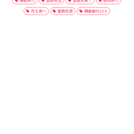
鎌倉時代
豊臣秀吉
豊臣兄弟！
昭和時代
光る君へ
葛飾北斎
鎌倉殿の13人