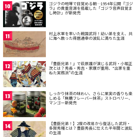
ゴジラの咆哮で目覚める朝…1954年公開『ゴジ
10
ラ』の貴重音源を搭載した「ゴジラ音声目覚ま
し時計」が新発売
村上水軍を率いた戦国武将！幼い弟を支え、共
11
に海へ散った得居通幸の波乱に満ちた生涯
『豊臣兄弟！』で萩原護が演じる武将・小堀正
12
次とは？秀長・秀吉・家康が重用、“出家を重
ねた実務派”の生涯
しっかり抹茶の味わい、さらに果実の香りも楽
13
しめる「無糖フレーバー抹茶」ストロベリー、
マンゴー新発売
【豊臣兄弟！】2度の改易から復活した武将・
14
多賀秀種とは？豊臣秀長に仕えた半年間と波乱
の生涯