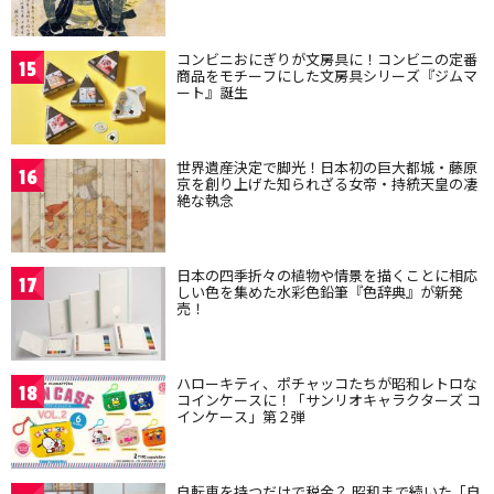
コンビニおにぎりが文房具に！コンビニの定番
15
商品をモチーフにした文房具シリーズ『ジムマ
ート』誕生
世界遺産決定で脚光！日本初の巨大都城・藤原
16
京を創り上げた知られざる女帝・持統天皇の凄
絶な執念
日本の四季折々の植物や情景を描くことに相応
17
しい色を集めた水彩色鉛筆『色辞典』が新発
売！
ハローキティ、ポチャッコたちが昭和レトロな
18
コインケースに！「サンリオキャラクターズ コ
インケース」第２弾
自転車を持つだけで税金？ 昭和まで続いた「自