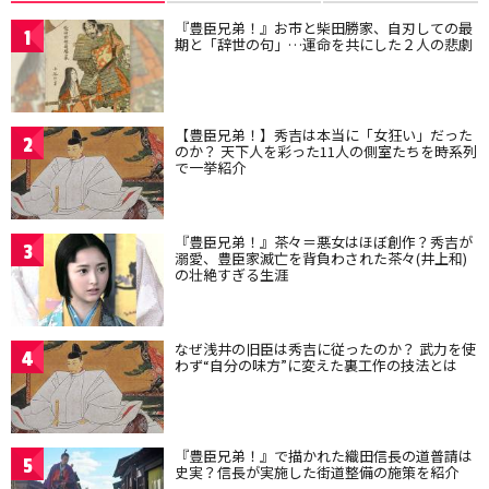
『豊臣兄弟！』お市と柴田勝家、自刃しての最
1
期と「辞世の句」…運命を共にした２人の悲劇
【豊臣兄弟！】秀吉は本当に「女狂い」だった
2
のか？ 天下人を彩った11人の側室たちを時系列
で一挙紹介
『豊臣兄弟！』茶々＝悪女はほぼ創作？秀吉が
3
溺愛、豊臣家滅亡を背負わされた茶々(井上和)
の壮絶すぎる生涯
なぜ浅井の旧臣は秀吉に従ったのか？ 武力を使
4
わず“自分の味方”に変えた裏工作の技法とは
『豊臣兄弟！』で描かれた織田信長の道普請は
5
史実？信長が実施した街道整備の施策を紹介