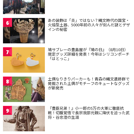
あの装飾は「炎」ではない？縄文時代の国宝・
6
火焔型土器、5000年前の人々が刻んだ謎とデザ
インの秘密
鳩サブレーの豊島屋が『鳩の日』（8月10日）
7
限定グッズ詳細を発表！今年はシリコンポーチ
「はとっこ」
土偶なりきりパーカーも！青森の縄文遺跡群で
8
発掘された土偶がモチーフのキュートなグッズ
が新発売
『豊臣兄弟！』小一郎の5万の大軍に徹底抗
9
戦！切腹覚悟で長宗我部元親に降伏を迫った武
将・谷忠澄の生涯