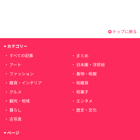
トップに戻る
カテゴリー
すべての記事
まとめ
アート
日本画・浮世絵
ファッション
着物・和服
雑貨・インテリア
和雑貨
グルメ
和菓子
観光・地域
エンタメ
暮らし
歴史・文化
古写真
ページ