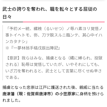
武士の誇りを奪われ、職を転々とする屈従の
日々
「予初メ一統、縲絏（るいせつ）ノ辱ハ素ヨリ覚悟ノ
事トイヘトモ、弥、刀ヲ脱スルニ臨ンテ、其心中イハ
ンカタナシ」
※『一夢林翁手稿戊辰出陣記』
【意訳】我らはみな、捕虜となる（縄に縛られ、投獄
される）恥辱は覚悟していたが、いやそれにしても、
いざ刀を奪われると、武士として言葉に尽くせぬ辛さ
である。
捕虜となった忠崇は江戸に護送された後、親戚に当たる
唐津藩（現：佐賀県唐津市）の小笠原家
に身柄を預けら
れました。