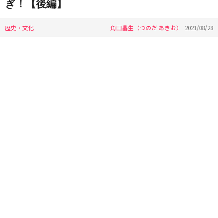
ぎ！【後編】
歴史・文化
角田晶生（つのだ あきお）
2021/08/28