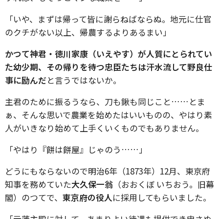
「いや、まずは帰って皆に謝らねばならぬ。地元に仕官
のクチがない以上、帰農するよりあるまい」
かつて神君・徳川家康（いえやす）が人質にとられてい
た幼少期、その帰りを待つ忠臣たちは汗水流して野良仕
事に励んだ
と言うではないか。
主君のために振るうなら、刀も鍬も同じこと……とま
ぁ、そんな思いで農業を始めたはいいものの、やはり素
人がいきなり始めて上手くいくものでもありません。
「やはり『餅は餅屋』じゃのう……」
どうにもならないので明治6年（1873年）12月、東京府
知事を務めていた
大久保一翁
（おおくぼ いちおう。旧幕
閣）のつてで、
東京府の役人
に採用してもらいました。
「元藩主殿に対して、あまりよい待遇も提供でき申さぬ