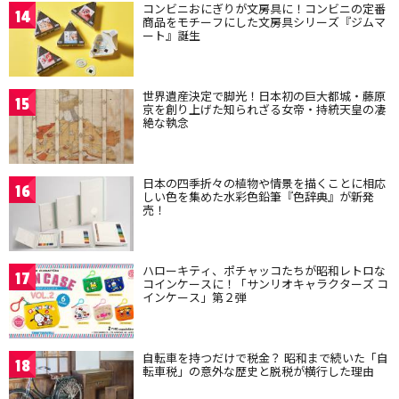
コンビニおにぎりが文房具に！コンビニの定番
14
商品をモチーフにした文房具シリーズ『ジムマ
ート』誕生
世界遺産決定で脚光！日本初の巨大都城・藤原
15
京を創り上げた知られざる女帝・持統天皇の凄
絶な執念
日本の四季折々の植物や情景を描くことに相応
16
しい色を集めた水彩色鉛筆『色辞典』が新発
売！
ハローキティ、ポチャッコたちが昭和レトロな
17
コインケースに！「サンリオキャラクターズ コ
インケース」第２弾
自転車を持つだけで税金？ 昭和まで続いた「自
18
転車税」の意外な歴史と脱税が横行した理由