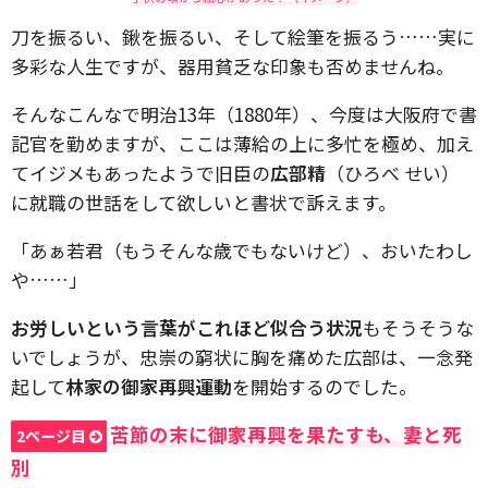
刀を振るい、鍬を振るい、そして絵筆を振るう……実に
多彩な人生ですが、器用貧乏な印象も否めませんね。
そんなこんなで明治13年（1880年）、今度は大阪府で書
記官を勤めますが、ここは薄給の上に多忙を極め、加え
てイジメもあったようで旧臣の
広部精
（ひろべ せい）
に就職の世話をして欲しいと書状で訴えます。
「あぁ若君（もうそんな歳でもないけど）、おいたわし
や……」
お労しいという言葉がこれほど似合う状況
もそうそうな
いでしょうが、忠崇の窮状に胸を痛めた広部は、一念発
起して
林家の御家再興運動
を開始するのでした。
苦節の末に御家再興を果たすも、妻と死
2ページ目
別