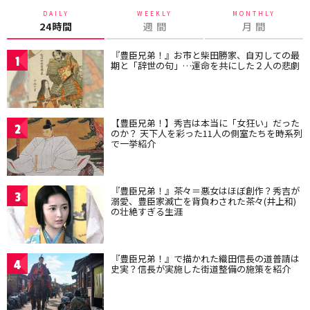
DAILY
WEEKLY
MONTHLY
24時間
週 間
月 間
『豊臣兄弟！』お市と柴田勝家、自刃しての最
1
期と「辞世の句」…運命を共にした２人の悲劇
【豊臣兄弟！】秀吉は本当に「女狂い」だった
2
のか？ 天下人を彩った11人の側室たちを時系列
で一挙紹介
『豊臣兄弟！』茶々＝悪女はほぼ創作？秀吉が
3
溺愛、豊臣家滅亡を背負わされた茶々(井上和)
の壮絶すぎる生涯
『豊臣兄弟！』で描かれた織田信長の道普請は
4
史実？信長が実施した街道整備の施策を紹介