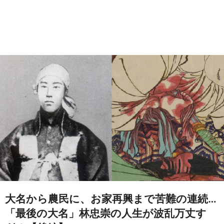
大名から農民に、お家再興まで苦難の連続…
「最後の大名」林忠崇の人生が波乱万丈す