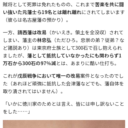
賊将として死罪は免れたものの、これまで
苦楽を共に闘
い抜いた元藩士ら19名とは離れ離れ
にされてしまいます
（彼らは名古屋藩の預かり）。
一方、
請西藩は改易
（かいえき。領土を全没収）されて
しまい、藩主の
林忠弘
（ただひろ。忠崇の弟？従弟？な
ど諸説あり）は東京府士族として300石で召し抱えられ
ましたが、
藩として抵抗していなかったにも関わらず1
万石から300石の97％減
とは、あまりに酷い仕打ち。
これが
戊辰戦争において唯一の改易
案件となったのでし
た（あれほど頑強に抵抗した会津藩などでも、藩自体を
取り潰されてはいません）。
「いかに徳川家のためとは言え、皆には申し訳ないこと
をした……」