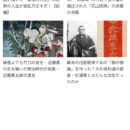
崇の人生が波乱万丈すぎ！【前
滅ぼされた「花山院隊」の非業
編】
の末路
線香よりも竹刀の音を…近藤勇
幕末の戊辰戦争であの「錦の御
の志を継いだ明治時代の剣客・
旗」を作った？大久保利通の愛
近藤勇五郎の遺言
妾・杉浦勇とはどんな女性だっ
たのか