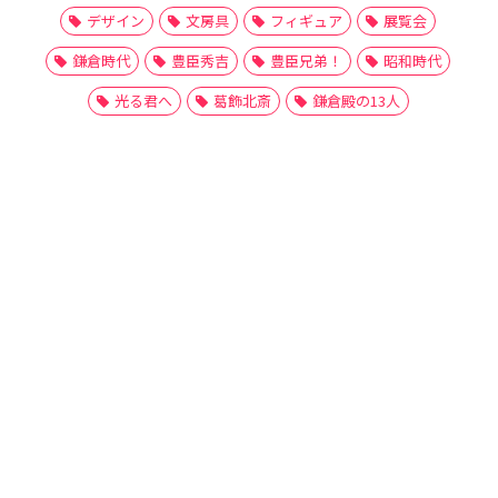
デザイン
文房具
フィギュア
展覧会
鎌倉時代
豊臣秀吉
豊臣兄弟！
昭和時代
光る君へ
葛飾北斎
鎌倉殿の13人