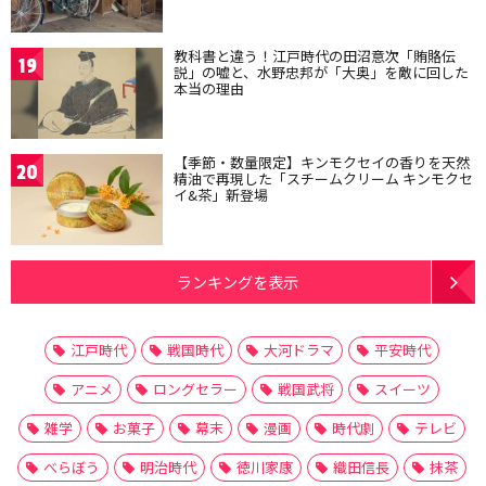
教科書と違う！江戸時代の田沼意次「賄賂伝
19
説」の嘘と、水野忠邦が「大奥」を敵に回した
本当の理由
【季節・数量限定】キンモクセイの香りを天然
20
精油で再現した「スチームクリーム キンモクセ
イ&茶」新登場
ランキングを表示
江戸時代
戦国時代
大河ドラマ
平安時代
アニメ
ロングセラー
戦国武将
スイーツ
雑学
お菓子
幕末
漫画
時代劇
テレビ
べらぼう
明治時代
徳川家康
織田信長
抹茶