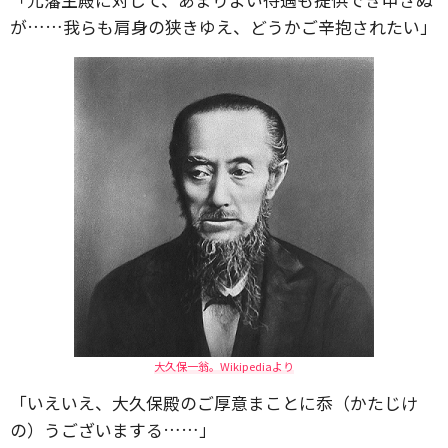
が……我らも肩身の狭きゆえ、どうかご辛抱されたい」
大久保一翁。Wikipediaより
「いえいえ、大久保殿のご厚意まことに忝（かたじけ
の）うございまする……」