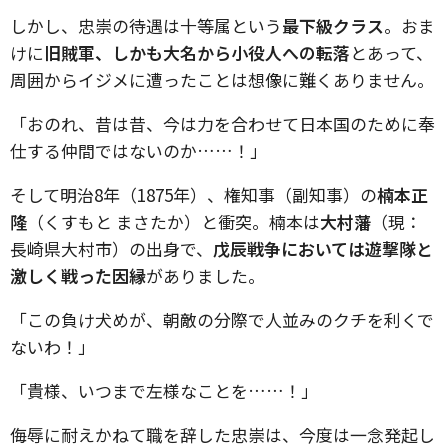
しかし、忠崇の待遇は十等属という
最下級クラス
。おま
けに
旧賊軍、しかも大名から小役人への転落
とあって、
周囲からイジメに遭ったことは想像に難くありません。
「おのれ、昔は昔、今は力を合わせて日本国のために奉
仕する仲間ではないのか……！」
そして明治8年（1875年）、権知事（副知事）の
楠本正
隆
（くすもと まさたか）と衝突。楠本は
大村藩
（現：
長崎県大村市）の出身で、
戊辰戦争においては遊撃隊と
激しく戦った因縁
がありました。
「この負け犬めが、朝敵の分際で人並みのクチを利くで
ないわ！」
「貴様、いつまで左様なことを……！」
侮辱に耐えかねて職を辞した忠崇は、今度は一念発起し