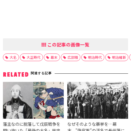
この記事の画像一覧
大名
大正時代
幕末
広部精
明治時代
明治維新
関連する記事
RELATED
藩主なのに脱藩して戊辰戦争を
なぜそのような暴挙を…幕
闘い抜いた「最後の大名」林忠
末、”偽官軍”の汚名で長州藩に