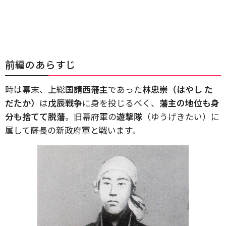
前編のあらすじ
時は幕末、上総国
請西藩主
であった
林忠崇（はやし た
だたか）
は
戊辰戦争
に身を投じるべく、
藩主の地位も身
分も捨てて脱藩
。旧幕府軍の
遊撃隊
（ゆうげきたい）に
属して薩長の新政府軍と戦います。