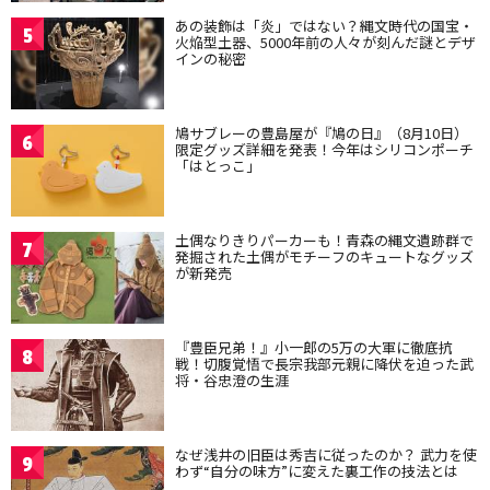
あの装飾は「炎」ではない？縄文時代の国宝・
5
火焔型土器、5000年前の人々が刻んだ謎とデザ
インの秘密
鳩サブレーの豊島屋が『鳩の日』（8月10日）
6
限定グッズ詳細を発表！今年はシリコンポーチ
「はとっこ」
土偶なりきりパーカーも！青森の縄文遺跡群で
7
発掘された土偶がモチーフのキュートなグッズ
が新発売
『豊臣兄弟！』小一郎の5万の大軍に徹底抗
8
戦！切腹覚悟で長宗我部元親に降伏を迫った武
将・谷忠澄の生涯
なぜ浅井の旧臣は秀吉に従ったのか？ 武力を使
9
わず“自分の味方”に変えた裏工作の技法とは