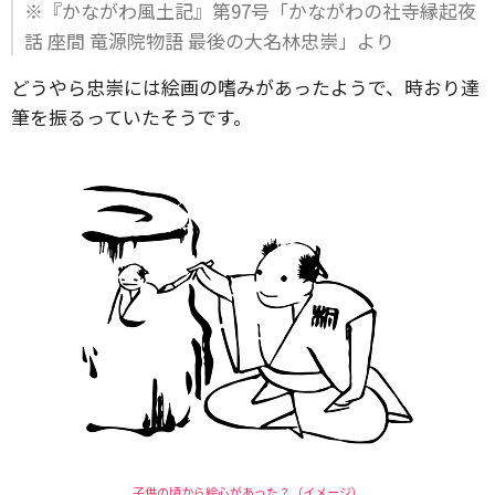
※『かながわ風土記』第97号「かながわの社寺縁起夜
話 座間 竜源院物語 最後の大名林忠崇」より
どうやら忠崇には絵画の嗜みがあったようで、時おり達
筆を振るっていたそうです。
子供の頃から絵心があった？（イメージ）