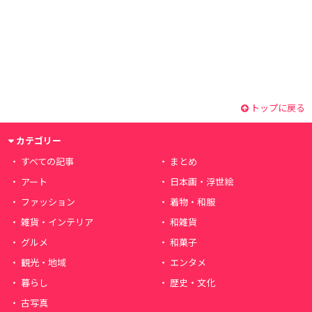
トップに戻る
カテゴリー
すべての記事
まとめ
アート
日本画・浮世絵
ファッション
着物・和服
雑貨・インテリア
和雑貨
グルメ
和菓子
観光・地域
エンタメ
暮らし
歴史・文化
古写真