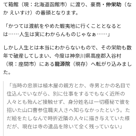
て箱館（現：北海道函館市）に渡り、豪商・
仲栄助
（な
か えいすけ）の番頭となります。
「かつては渡航をやめた蝦夷地に行くこととなると
は……人生は実にわからんものじゃなぁ……」
しかし人生とは本当にわからないもので、その栄助も数
年で破産してしまい、今度は神奈川県高座郡入谷村
（現：座間市）にある
龍源院
（現存）へ転がり込みまし
た。
「当時の忠崇は植木屋の親方とか、寺男とかの名目で
住込んでいながら、別に仕事をするでもなく近所の
人々とも殆んど接触せず、身分姓名は一切極秘で彼を
招いた山口曹参住職夫人さへ知らなかったという。た
だ絵をたしなんで時折近隣の人々に描き与えていた様
だが、現在は寺の遺品を除いて全く残っていない」