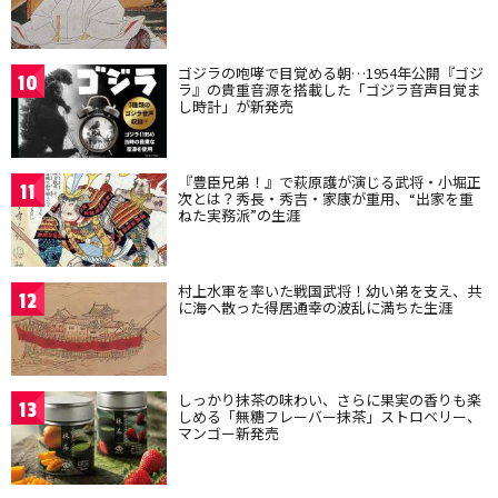
ゴジラの咆哮で目覚める朝…1954年公開『ゴジ
10
ラ』の貴重音源を搭載した「ゴジラ音声目覚ま
し時計」が新発売
『豊臣兄弟！』で萩原護が演じる武将・小堀正
11
次とは？秀長・秀吉・家康が重用、“出家を重
ねた実務派”の生涯
村上水軍を率いた戦国武将！幼い弟を支え、共
12
に海へ散った得居通幸の波乱に満ちた生涯
しっかり抹茶の味わい、さらに果実の香りも楽
13
しめる「無糖フレーバー抹茶」ストロベリー、
マンゴー新発売