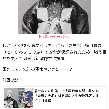
林忠崇。Wikipediaより。
しかし各地を転戦するうち、守るべき主君・
徳川慶喜
（とくがわ よしのぶ）の安全が保証されたため、戦う目
的を失った忠崇は
新政府軍に投降
。
果たして、忠崇の運命やいかに……？
前回の記事
藩主なのに脱藩して戊辰戦争を闘い抜いた
「最後の大名」林忠崇の人生が波乱万丈す
ぎ！【前編】