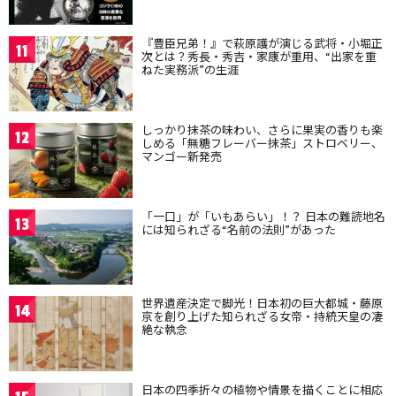
『豊臣兄弟！』で萩原護が演じる武将・小堀正
11
次とは？秀長・秀吉・家康が重用、“出家を重
ねた実務派”の生涯
しっかり抹茶の味わい、さらに果実の香りも楽
12
しめる「無糖フレーバー抹茶」ストロベリー、
マンゴー新発売
「一口」が「いもあらい」！？ 日本の難読地名
13
には知られざる“名前の法則”があった
世界遺産決定で脚光！日本初の巨大都城・藤原
14
京を創り上げた知られざる女帝・持統天皇の凄
絶な執念
日本の四季折々の植物や情景を描くことに相応