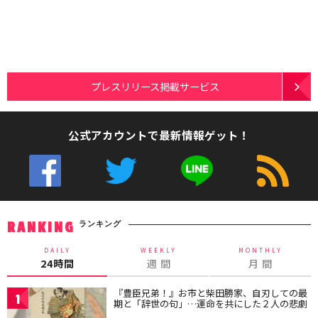
プレスリリース掲載サービス
公式アカウントで最新情報ゲット！
ランキング
RANKING
DAILY
WEEKLY
MONTHLY
24時間
週 間
月 間
『豊臣兄弟！』お市と柴田勝家、自刃しての最
1
期と「辞世の句」…運命を共にした２人の悲劇