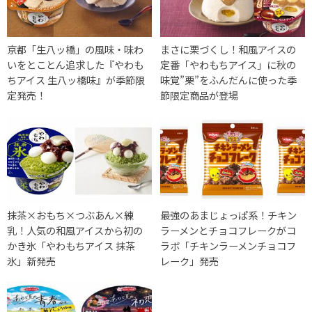
京都「生八ッ橋」の風味・味わ
まさに栗づくし！和風アイスの
いをとことん追求した『やわも
定番「やわもちアイス」に秋の
ちアイス 生八ッ橋味』が季節限
味覚”栗”をふんだんに使った季
定発売！
節限定商品が登場
抹茶×おもち×つぶあん×練
最強のあまじょっぱ系！チキン
乳！人気の和風アイスから初の
ラーメンとチョコフレークがコ
かき氷「やわもちアイス 抹茶
ラボ「チキンラーメンチョコフ
氷」新発売
レーク」発売