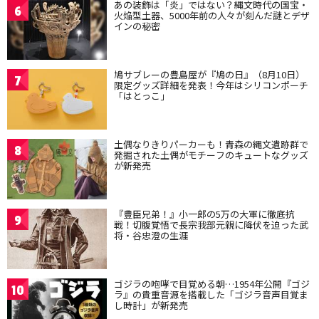
あの装飾は「炎」ではない？縄文時代の国宝・
6
火焔型土器、5000年前の人々が刻んだ謎とデザ
インの秘密
鳩サブレーの豊島屋が『鳩の日』（8月10日）
7
限定グッズ詳細を発表！今年はシリコンポーチ
「はとっこ」
土偶なりきりパーカーも！青森の縄文遺跡群で
8
発掘された土偶がモチーフのキュートなグッズ
が新発売
『豊臣兄弟！』小一郎の5万の大軍に徹底抗
9
戦！切腹覚悟で長宗我部元親に降伏を迫った武
将・谷忠澄の生涯
ゴジラの咆哮で目覚める朝…1954年公開『ゴジ
10
ラ』の貴重音源を搭載した「ゴジラ音声目覚ま
し時計」が新発売