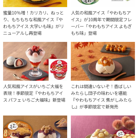
蜜量10％増！カリカリ、ねっと
人気の和風アイス「やわもちア
り、もちもちな和風アイス『や
イス」が10周年で期間限定フレ
わもちアイス 大学いも味』がリ
ーバー「やわもちアイス よもぎ
ニューアルし再登場
もち味」登場
人気和風アイスがいちご大福を
これは間違いないぞ！香ばしい
表現！季節限定『やわもちアイ
みたらし団子の味わいを堪能
ス パフェ いちご大福味』新登場
『やわもちアイス 焦がしみたら
し』が季節限定で新発売