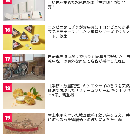
15
しい色を集めた水彩色鉛筆『色辞典』が新発
売！
コンビニおにぎりが文房具に！コンビニの定番
16
商品をモチーフにした文房具シリーズ『ジムマ
ート』誕生
自転車を持つだけで税金？ 昭和まで続いた「自
17
転車税」の意外な歴史と脱税が横行した理由
【季節・数量限定】キンモクセイの香りを天然
18
精油で再現した「スチームクリーム キンモクセ
イ&茶」新登場
村上水軍を率いた戦国武将！幼い弟を支え、共
19
に海へ散った得居通幸の波乱に満ちた生涯