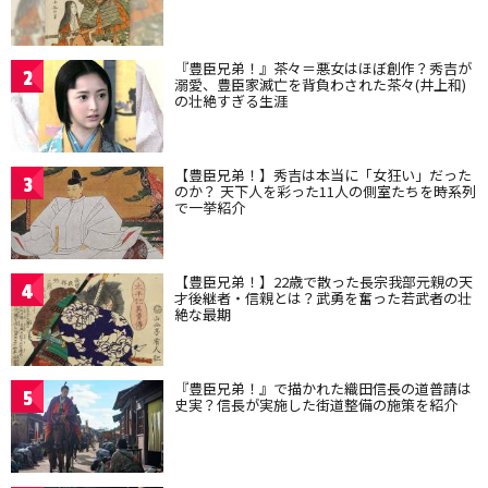
『豊臣兄弟！』茶々＝悪女はほぼ創作？秀吉が
2
溺愛、豊臣家滅亡を背負わされた茶々(井上和)
の壮絶すぎる生涯
【豊臣兄弟！】秀吉は本当に「女狂い」だった
3
のか？ 天下人を彩った11人の側室たちを時系列
で一挙紹介
【豊臣兄弟！】22歳で散った長宗我部元親の天
4
才後継者・信親とは？武勇を奮った若武者の壮
絶な最期
『豊臣兄弟！』で描かれた織田信長の道普請は
5
史実？信長が実施した街道整備の施策を紹介