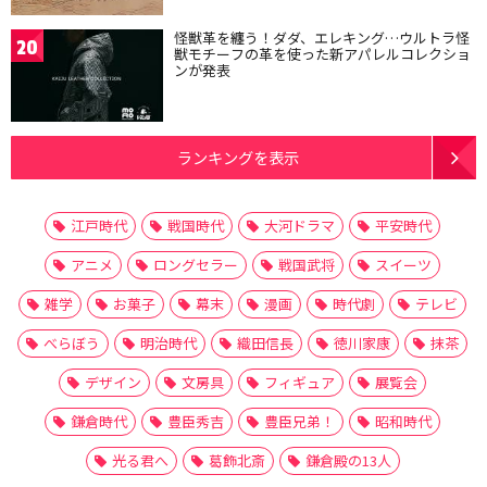
怪獣革を纏う！ダダ、エレキング…ウルトラ怪
20
獣モチーフの革を使った新アパレルコレクショ
ンが発表
ランキングを表示
江戸時代
戦国時代
大河ドラマ
平安時代
アニメ
ロングセラー
戦国武将
スイーツ
雑学
お菓子
幕末
漫画
時代劇
テレビ
べらぼう
明治時代
織田信長
徳川家康
抹茶
デザイン
文房具
フィギュア
展覧会
鎌倉時代
豊臣秀吉
豊臣兄弟！
昭和時代
光る君へ
葛飾北斎
鎌倉殿の13人