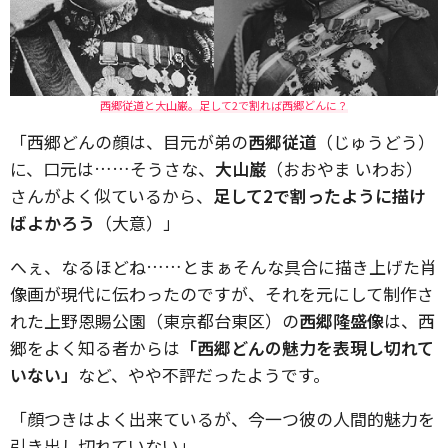
西郷従道と大山巌。足して2で割れば西郷どんに？
「西郷どんの顔は、目元が弟の
西郷従道
（じゅうどう）
に、口元は……そうさな、
大山巌
（おおやま いわお）
さんがよく似ているから、
足して2で割ったように描け
ばよかろう
（大意）」
へぇ、なるほどね……とまぁそんな具合に描き上げた肖
像画が現代に伝わったのですが、それを元にして制作さ
れた上野恩賜公園（東京都台東区）の
西郷隆盛像
は、西
郷をよく知る者からは
「西郷どんの魅力を表現し切れて
いない」
など、やや不評だったようです。
「顔つきはよく出来ているが、今一つ彼の人間的魅力を
引き出し切れていない」