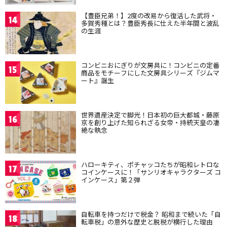
【豊臣兄弟！】2度の改易から復活した武将・
14
多賀秀種とは？豊臣秀長に仕えた半年間と波乱
の生涯
コンビニおにぎりが文房具に！コンビニの定番
15
商品をモチーフにした文房具シリーズ『ジムマ
ート』誕生
世界遺産決定で脚光！日本初の巨大都城・藤原
16
京を創り上げた知られざる女帝・持統天皇の凄
絶な執念
ハローキティ、ポチャッコたちが昭和レトロな
17
コインケースに！「サンリオキャラクターズ コ
インケース」第２弾
自転車を持つだけで税金？ 昭和まで続いた「自
18
転車税」の意外な歴史と脱税が横行した理由