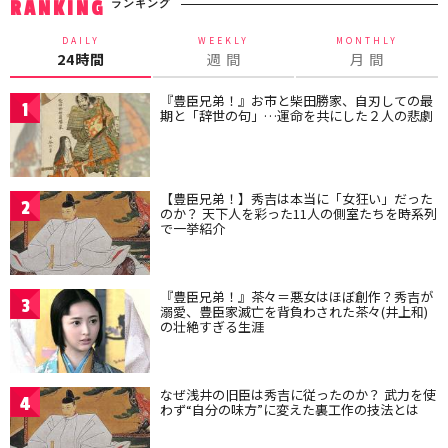
ランキング
RANKING
DAILY
WEEKLY
MONTHLY
24時間
週 間
月 間
『豊臣兄弟！』お市と柴田勝家、自刃しての最
1
期と「辞世の句」…運命を共にした２人の悲劇
【豊臣兄弟！】秀吉は本当に「女狂い」だった
2
のか？ 天下人を彩った11人の側室たちを時系列
で一挙紹介
『豊臣兄弟！』茶々＝悪女はほぼ創作？秀吉が
3
溺愛、豊臣家滅亡を背負わされた茶々(井上和)
の壮絶すぎる生涯
なぜ浅井の旧臣は秀吉に従ったのか？ 武力を使
4
わず“自分の味方”に変えた裏工作の技法とは