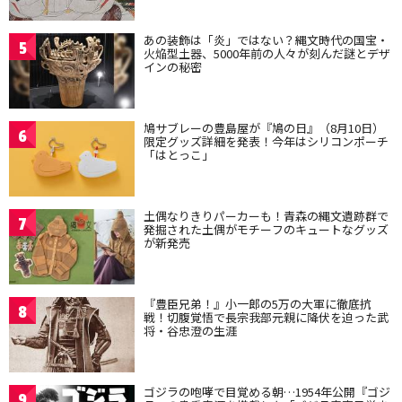
あの装飾は「炎」ではない？縄文時代の国宝・
5
火焔型土器、5000年前の人々が刻んだ謎とデザ
インの秘密
鳩サブレーの豊島屋が『鳩の日』（8月10日）
6
限定グッズ詳細を発表！今年はシリコンポーチ
「はとっこ」
土偶なりきりパーカーも！青森の縄文遺跡群で
7
発掘された土偶がモチーフのキュートなグッズ
が新発売
『豊臣兄弟！』小一郎の5万の大軍に徹底抗
8
戦！切腹覚悟で長宗我部元親に降伏を迫った武
将・谷忠澄の生涯
ゴジラの咆哮で目覚める朝…1954年公開『ゴジ
9