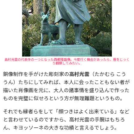
高村光雲の代表作の一つとなった西郷隆盛像。今度行く機会があったら、唇をじっく
り観察してみたい。
銅像制作を手がけた彫刻家の
高村光雲
（たかむら こう
うん）たちにしてみれば、本人に会ったこともない者が
描いた肖像画を元に、大人の諸事情を盛り込んで作った
ものを完璧に似せろという方が無理難題というもの。
それでも縁者らをして「顔つきはよく出来ている」など
と言わせているのですから、高村光雲の手腕はもちろ
ん、キヨッソーネの大きな功績と言えるでしょう。