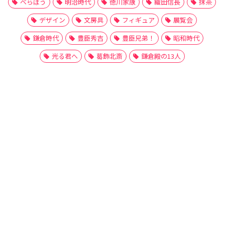
べらぼう
明治時代
徳川家康
織田信長
抹茶
デザイン
文房具
フィギュア
展覧会
鎌倉時代
豊臣秀吉
豊臣兄弟！
昭和時代
光る君へ
葛飾北斎
鎌倉殿の13人