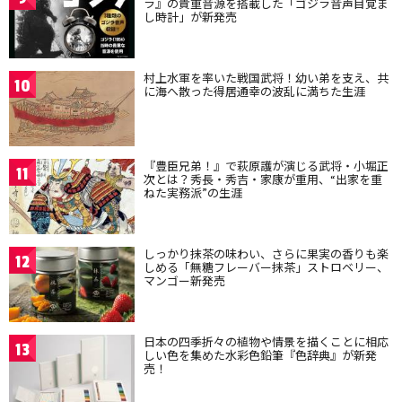
ラ』の貴重音源を搭載した「ゴジラ音声目覚ま
し時計」が新発売
村上水軍を率いた戦国武将！幼い弟を支え、共
10
に海へ散った得居通幸の波乱に満ちた生涯
『豊臣兄弟！』で萩原護が演じる武将・小堀正
11
次とは？秀長・秀吉・家康が重用、“出家を重
ねた実務派”の生涯
しっかり抹茶の味わい、さらに果実の香りも楽
12
しめる「無糖フレーバー抹茶」ストロベリー、
マンゴー新発売
日本の四季折々の植物や情景を描くことに相応
13
しい色を集めた水彩色鉛筆『色辞典』が新発
売！