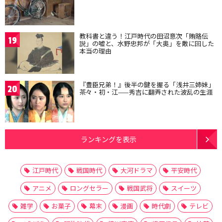
教科書と違う！江戸時代の田沼意次「賄賂伝
19
説」の嘘と、水野忠邦が「大奥」を敵に回した
本当の理由
『豊臣兄弟！』後半の鍵を握る「浅井三姉妹」
20
茶々・初・江——秀吉に翻弄された波乱の生涯
ランキングを表示
江戸時代
戦国時代
大河ドラマ
平安時代
アニメ
ロングセラー
戦国武将
スイーツ
雑学
お菓子
幕末
漫画
時代劇
テレビ