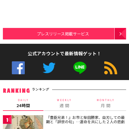
プレスリリース掲載サービス
公式アカウントで最新情報ゲット！
ランキング
RANKING
DAILY
WEEKLY
MONTHLY
24時間
週 間
月 間
『豊臣兄弟！』お市と柴田勝家、自刃しての最
1
期と「辞世の句」…運命を共にした２人の悲劇