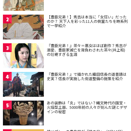
【豊臣兄弟！】秀吉は本当に「女狂い」だった
2
のか？ 天下人を彩った11人の側室たちを時系列
で一挙紹介
『豊臣兄弟！』茶々＝悪女はほぼ創作？秀吉が
3
溺愛、豊臣家滅亡を背負わされた茶々(井上和)
の壮絶すぎる生涯
『豊臣兄弟！』で描かれた織田信長の道普請は
4
史実？信長が実施した街道整備の施策を紹介
あの装飾は「炎」ではない？縄文時代の国宝・
5
火焔型土器、5000年前の人々が刻んだ謎とデザ
インの秘密