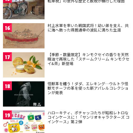
転車税」の意外な歴史と脱税が横行した理由
村上水軍を率いた戦国武将！幼い弟を支え、共
16
に海へ散った得居通幸の波乱に満ちた生涯
【季節・数量限定】キンモクセイの香りを天然
17
精油で再現した「スチームクリーム キンモクセ
イ&茶」新登場
怪獣革を纏う！ダダ、エレキング…ウルトラ怪
18
獣モチーフの革を使った新アパレルコレクショ
ンが発表
ハローキティ、ポチャッコたちが昭和レトロな
19
コインケースに！「サンリオキャラクターズ コ
インケース」第２弾