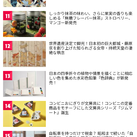
しっかり抹茶の味わい、さらに果実の香りも楽
11
しめる「無糖フレーバー抹茶」ストロベリー、
マンゴー新発売
世界遺産決定で脚光！日本初の巨大都城・藤原
12
京を創り上げた知られざる女帝・持統天皇の凄
絶な執念
日本の四季折々の植物や情景を描くことに相応
13
しい色を集めた水彩色鉛筆『色辞典』が新発
売！
コンビニおにぎりが文房具に！コンビニの定番
14
商品をモチーフにした文房具シリーズ『ジムマ
ート』誕生
自転車を持つだけで税金？ 昭和まで続いた「自
15