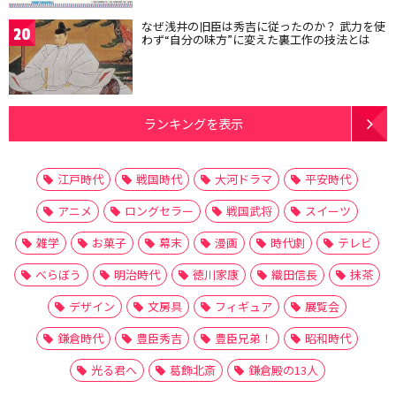
なぜ浅井の旧臣は秀吉に従ったのか？ 武力を使
20
わず“自分の味方”に変えた裏工作の技法とは
ランキングを表示
江戸時代
戦国時代
大河ドラマ
平安時代
アニメ
ロングセラー
戦国武将
スイーツ
雑学
お菓子
幕末
漫画
時代劇
テレビ
べらぼう
明治時代
徳川家康
織田信長
抹茶
デザイン
文房具
フィギュア
展覧会
鎌倉時代
豊臣秀吉
豊臣兄弟！
昭和時代
光る君へ
葛飾北斎
鎌倉殿の13人