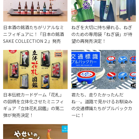
日本酒の銘酒たちがリアルなミ
ねぎを大切に持ち帰れる、ねぎ
ニフィギュアに！『日本の銘酒
のための専用袋「ねぎ袋」が待
SAKE COLLECTION２』発売
望の再発売決定！
日本伝統カードゲーム「花札」
君たち、走りたかったんだ
の図柄を立体化させたミニフィ
ね…。道路で見かけるお馴染み
ギュア「立体花札図鑑」の第二
の交通標識たちがプルバックカ
弾が発売決定！
ーに！