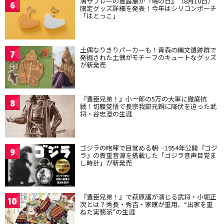
鳩サブレーの豊島屋が『鳩の日』（8月10日）
6
限定グッズ詳細を発表！今年はシリコンポーチ
「はとっこ」
土偶なりきりパーカーも！青森の縄文遺跡群で
7
発掘された土偶がモチーフのキュートなグッズ
が新発売
『豊臣兄弟！』小一郎の5万の大軍に徹底抗
8
戦！切腹覚悟で長宗我部元親に降伏を迫った武
将・谷忠澄の生涯
ゴジラの咆哮で目覚める朝…1954年公開『ゴジ
9
ラ』の貴重音源を搭載した「ゴジラ音声目覚ま
し時計」が新発売
『豊臣兄弟！』で萩原護が演じる武将・小堀正
10
次とは？秀長・秀吉・家康が重用、“出家を重
ねた実務派”の生涯