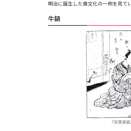
明治に誕生した食文化の一例を見て
牛鍋
『安愚楽鍋