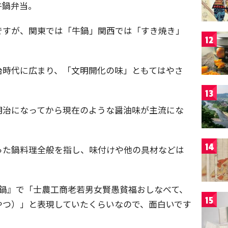
牛鍋弁当。
ですが、関東では「牛鍋」関西では「すき焼き」
12
治時代に広まり、「文明開化の味」ともてはやさ
13
明治になってから現在のような醤油味が主流にな
14
った鍋料理全般を指し、味付けや他の具材などは
楽鍋』で「士農工商老若男女賢愚貧福おしなべて、
15
やつ）」と表現していたくらいなので、面白いです