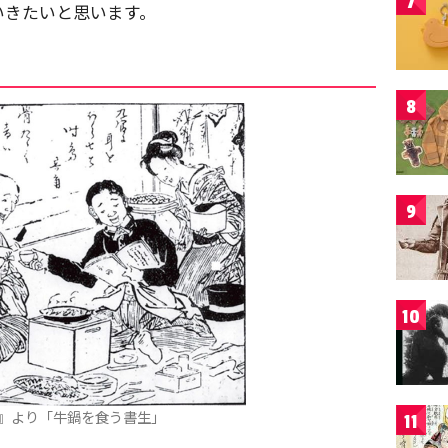
7
いきたいと思います。
8
9
10
』より「牛鍋を食う書生」
11