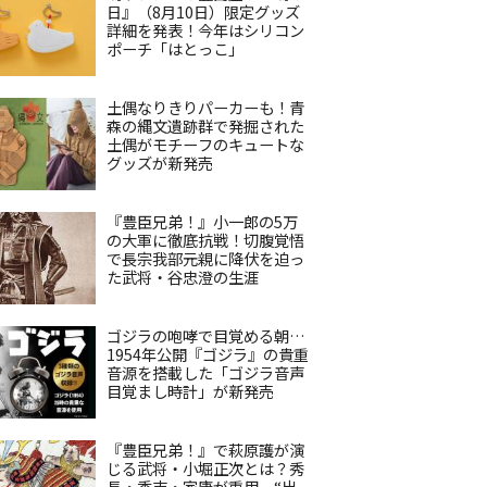
日』（8月10日）限定グッズ
詳細を発表！今年はシリコン
ポーチ「はとっこ」
土偶なりきりパーカーも！青
森の縄文遺跡群で発掘された
土偶がモチーフのキュートな
グッズが新発売
『豊臣兄弟！』小一郎の5万
の大軍に徹底抗戦！切腹覚悟
で長宗我部元親に降伏を迫っ
た武将・谷忠澄の生涯
ゴジラの咆哮で目覚める朝…
1954年公開『ゴジラ』の貴重
音源を搭載した「ゴジラ音声
目覚まし時計」が新発売
『豊臣兄弟！』で萩原護が演
じる武将・小堀正次とは？秀
長・秀吉・家康が重用、“出