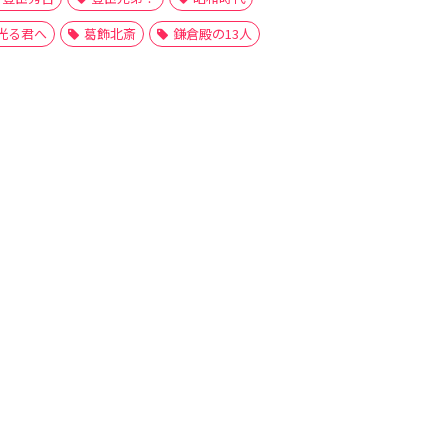
光る君へ
葛飾北斎
鎌倉殿の13人