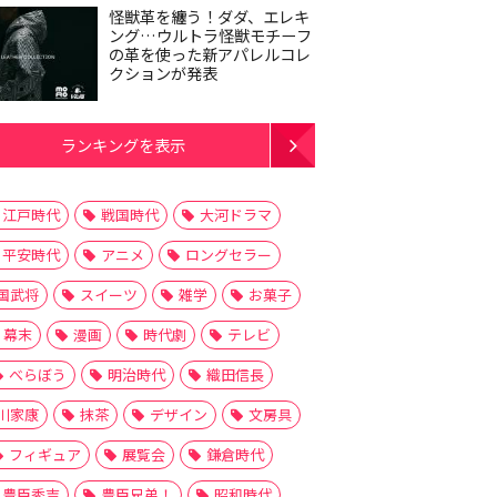
怪獣革を纏う！ダダ、エレキ
ング…ウルトラ怪獣モチーフ
の革を使った新アパレルコレ
クションが発表
ランキングを表示
江戸時代
戦国時代
大河ドラマ
平安時代
アニメ
ロングセラー
国武将
スイーツ
雑学
お菓子
幕末
漫画
時代劇
テレビ
べらぼう
明治時代
織田信長
川家康
抹茶
デザイン
文房具
フィギュア
展覧会
鎌倉時代
豊臣秀吉
豊臣兄弟！
昭和時代