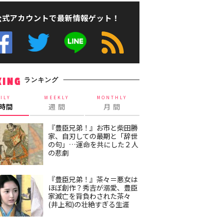
公式アカウントで最新情報ゲット！
ランキング
KING
ILY
WEEKLY
MONTHLY
4時間
週 間
月 間
『豊臣兄弟！』お市と柴田勝
家、自刃しての最期と「辞世
の句」…運命を共にした２人
の悲劇
『豊臣兄弟！』茶々＝悪女は
ほぼ創作？秀吉が溺愛、豊臣
家滅亡を背負わされた茶々
(井上和)の壮絶すぎる生涯