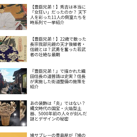
【豊臣兄弟！】秀吉は本当に
「女狂い」だったのか？ 天下
人を彩った11人の側室たちを
時系列で一挙紹介
【豊臣兄弟！】22歳で散った
長宗我部元親の天才後継者・
信親とは？武勇を奮った若武
者の壮絶な最期
『豊臣兄弟！』で描かれた織
田信長の道普請は史実？信長
が実施した街道整備の施策を
紹介
あの装飾は「炎」ではない？
縄文時代の国宝・火焔型土
器、5000年前の人々が刻んだ
謎とデザインの秘密
鳩サブレーの豊島屋が『鳩の