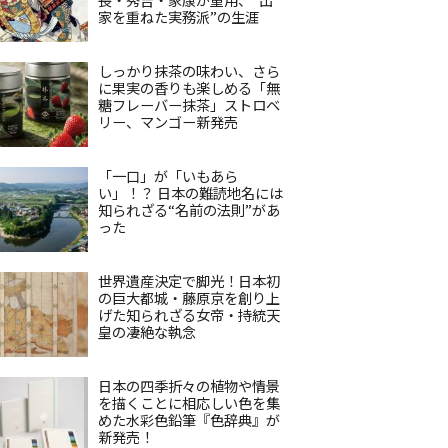
家を重ねた実務派”の生涯
しっかり抹茶の味わい、さら
に果実の香りも楽しめる「無
糖フレーバー抹茶」ストロベ
リー、マンゴー新発売
「一口」が「いもあら
い」！？ 日本の難読地名には
知られざる“名前の法則”があ
った
世界遺産決定で脚光！日本初
の巨大都城・藤原京を創り上
げた知られざる女帝・持統天
皇の凄絶な執念
日本の四季折々の植物や情景
を描くことに相応しい色を集
めた水彩色鉛筆『色辞典』が
新発売！