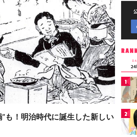
RAN
DA
2
1
2
鍋”も！明治時代に誕生した新しい