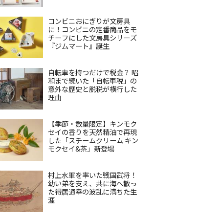
コンビニおにぎりが文房具
に！コンビニの定番商品をモ
チーフにした文房具シリーズ
『ジムマート』誕生
自転車を持つだけで税金？ 昭
和まで続いた「自転車税」の
意外な歴史と脱税が横行した
理由
【季節・数量限定】キンモク
セイの香りを天然精油で再現
した「スチームクリーム キン
モクセイ&茶」新登場
村上水軍を率いた戦国武将！
幼い弟を支え、共に海へ散っ
た得居通幸の波乱に満ちた生
涯