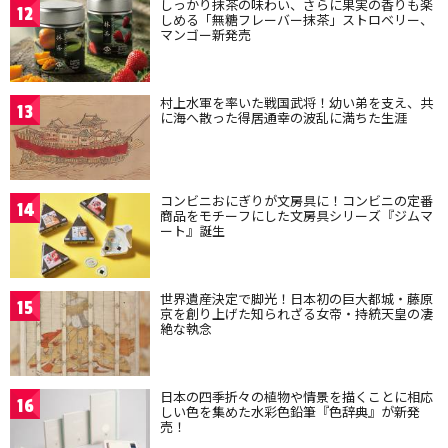
しっかり抹茶の味わい、さらに果実の香りも楽
12
しめる「無糖フレーバー抹茶」ストロベリー、
マンゴー新発売
村上水軍を率いた戦国武将！幼い弟を支え、共
13
に海へ散った得居通幸の波乱に満ちた生涯
コンビニおにぎりが文房具に！コンビニの定番
14
商品をモチーフにした文房具シリーズ『ジムマ
ート』誕生
世界遺産決定で脚光！日本初の巨大都城・藤原
15
京を創り上げた知られざる女帝・持統天皇の凄
絶な執念
日本の四季折々の植物や情景を描くことに相応
16
しい色を集めた水彩色鉛筆『色辞典』が新発
売！