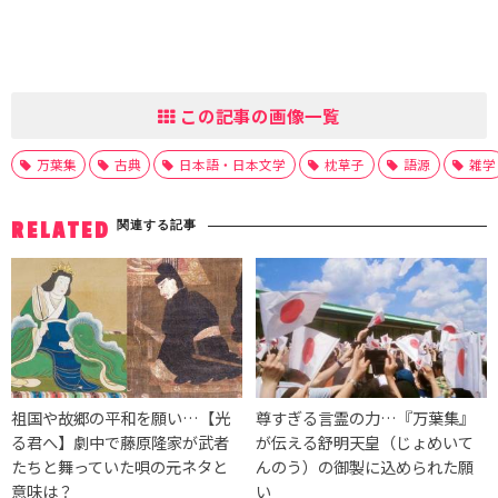
この記事の画像一覧
万葉集
古典
日本語・日本文学
枕草子
語源
雑学
関連する記事
RELATED
祖国や故郷の平和を願い…【光
尊すぎる言霊の力…『万葉集』
る君へ】劇中で藤原隆家が武者
が伝える舒明天皇（じょめいて
たちと舞っていた唄の元ネタと
んのう）の御製に込められた願
意味は？
い