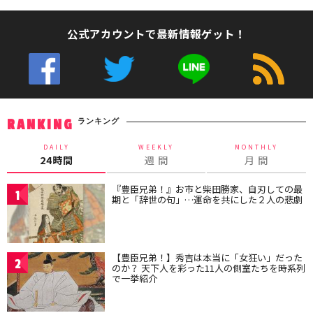
公式アカウントで最新情報ゲット！
ランキング
RANKING
DAILY
WEEKLY
MONTHLY
24時間
週 間
月 間
『豊臣兄弟！』お市と柴田勝家、自刃しての最
1
期と「辞世の句」…運命を共にした２人の悲劇
【豊臣兄弟！】秀吉は本当に「女狂い」だった
2
のか？ 天下人を彩った11人の側室たちを時系列
で一挙紹介