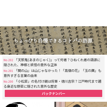
「天邪鬼(あまのじゃく)」って何者？ひねくれ者の語源に
No.202
隠された、神様と妖怪の意外な正体
「関の山」は山じゃなかった！「高嶺の花」「玉の輿」も
No.201
意外すぎる言葉の由来
「小松菜」の名付け親は将軍・徳川吉宗？江戸時代まで遡
No.200
る身近な野菜に隠された意外な歴史
バックナンバー