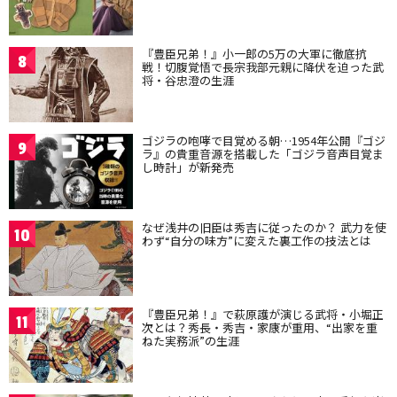
『豊臣兄弟！』小一郎の5万の大軍に徹底抗
8
戦！切腹覚悟で長宗我部元親に降伏を迫った武
将・谷忠澄の生涯
ゴジラの咆哮で目覚める朝…1954年公開『ゴジ
9
ラ』の貴重音源を搭載した「ゴジラ音声目覚ま
し時計」が新発売
なぜ浅井の旧臣は秀吉に従ったのか？ 武力を使
10
わず“自分の味方”に変えた裏工作の技法とは
『豊臣兄弟！』で萩原護が演じる武将・小堀正
11
次とは？秀長・秀吉・家康が重用、“出家を重
ねた実務派”の生涯