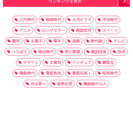
ランキングを表示
江戸時代
戦国時代
大河ドラマ
平安時代
アニメ
ロングセラー
戦国武将
スイーツ
雑学
お菓子
幕末
漫画
時代劇
テレビ
べらぼう
明治時代
徳川家康
織田信長
抹茶
デザイン
文房具
フィギュア
展覧会
鎌倉時代
豊臣秀吉
豊臣兄弟！
昭和時代
光る君へ
葛飾北斎
鎌倉殿の13人