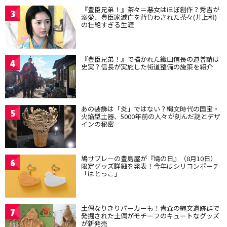
『豊臣兄弟！』茶々＝悪女はほぼ創作？秀吉が
3
溺愛、豊臣家滅亡を背負わされた茶々(井上和)
の壮絶すぎる生涯
『豊臣兄弟！』で描かれた織田信長の道普請は
4
史実？信長が実施した街道整備の施策を紹介
あの装飾は「炎」ではない？縄文時代の国宝・
5
火焔型土器、5000年前の人々が刻んだ謎とデザ
インの秘密
鳩サブレーの豊島屋が『鳩の日』（8月10日）
6
限定グッズ詳細を発表！今年はシリコンポーチ
「はとっこ」
土偶なりきりパーカーも！青森の縄文遺跡群で
7
発掘された土偶がモチーフのキュートなグッズ
が新発売