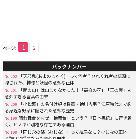
1
2
ページ:
バックナンバー
「天邪鬼(あまのじゃく)」って何者？ひねくれ者の語源に
No.202
隠された、神様と妖怪の意外な正体
「関の山」は山じゃなかった！「高嶺の花」「玉の輿」も
No.201
意外すぎる言葉の由来
「小松菜」の名付け親は将軍・徳川吉宗？江戸時代まで遡
No.200
る身近な野菜に隠された意外な歴史
晴れ舞台をなぜ「檜舞台」という？『日本書紀』に行き着
No.199
く、ヒノキが別格な存在である理由
「同じ穴の狢（むじな）」って結局なに？むじなの正体
No.198
と“同じ穴”になった意外な理由