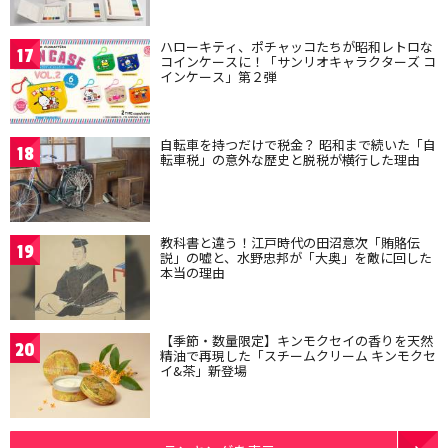
ハローキティ、ポチャッコたちが昭和レトロな
17
コインケースに！「サンリオキャラクターズ コ
インケース」第２弾
自転車を持つだけで税金？ 昭和まで続いた「自
18
転車税」の意外な歴史と脱税が横行した理由
教科書と違う！江戸時代の田沼意次「賄賂伝
19
説」の嘘と、水野忠邦が「大奥」を敵に回した
本当の理由
【季節・数量限定】キンモクセイの香りを天然
20
精油で再現した「スチームクリーム キンモクセ
イ&茶」新登場