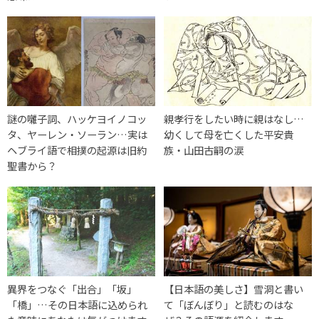
謎の囃子詞、ハッケヨイノコッ
親孝行をしたい時に親はなし…
タ、ヤーレン・ソーラン…実は
幼くして母を亡くした平安貴
ヘブライ語で相撲の起源は旧約
族・山田古嗣の涙
聖書から？
異界をつなぐ「出合」「坂」
【日本語の美しさ】雪洞と書い
「橋」…その日本語に込められ
て「ぼんぼり」と読むのはな