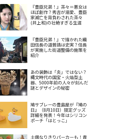
『豊臣兄弟！』茶々＝悪女は
ほぼ創作？秀吉が溺愛、豊臣
家滅亡を背負わされた茶々
(井上和)の壮絶すぎる生涯
『豊臣兄弟！』で描かれた織
田信長の道普請は史実？信長
が実施した街道整備の施策を
紹介
あの装飾は「炎」ではない？
縄文時代の国宝・火焔型土
器、5000年前の人々が刻んだ
謎とデザインの秘密
鳩サブレーの豊島屋が『鳩の
日』（8月10日）限定グッズ
詳細を発表！今年はシリコン
ポーチ「はとっこ」
土偶なりきりパーカーも！青