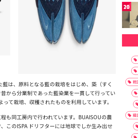
20
戦
われた藍は、原料となる藍の栽培をはじめ、蒅（すく
で昔から分業制であった藍染業を一貫して行ってい
」によって栽培、収穫されたものを利用しています。
織
程も同工房内で行われています。BUAISOUの農
、このISPA ドリフターには地球でしか生み出せ