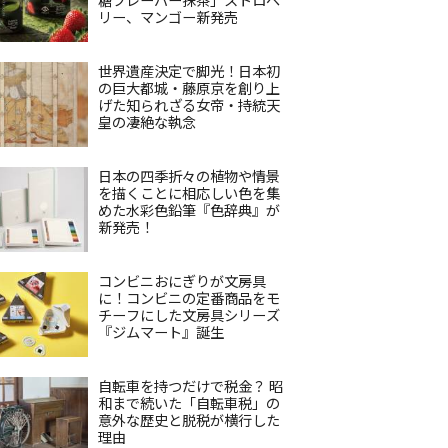
リー、マンゴー新発売
世界遺産決定で脚光！日本初
の巨大都城・藤原京を創り上
げた知られざる女帝・持統天
皇の凄絶な執念
日本の四季折々の植物や情景
を描くことに相応しい色を集
めた水彩色鉛筆『色辞典』が
新発売！
コンビニおにぎりが文房具
に！コンビニの定番商品をモ
チーフにした文房具シリーズ
『ジムマート』誕生
自転車を持つだけで税金？ 昭
和まで続いた「自転車税」の
意外な歴史と脱税が横行した
理由