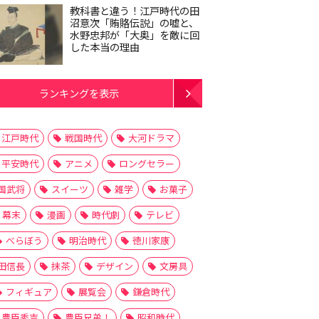
教科書と違う！江戸時代の田
沼意次「賄賂伝説」の嘘と、
水野忠邦が「大奥」を敵に回
した本当の理由
ランキングを表示
江戸時代
戦国時代
大河ドラマ
平安時代
アニメ
ロングセラー
国武将
スイーツ
雑学
お菓子
幕末
漫画
時代劇
テレビ
べらぼう
明治時代
徳川家康
田信長
抹茶
デザイン
文房具
フィギュア
展覧会
鎌倉時代
豊臣秀吉
豊臣兄弟！
昭和時代