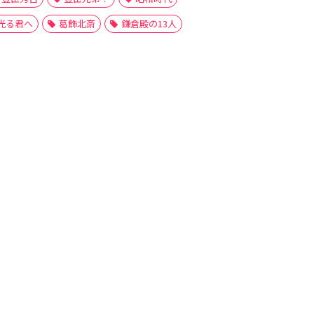
光る君へ
葛飾北斎
鎌倉殿の13人