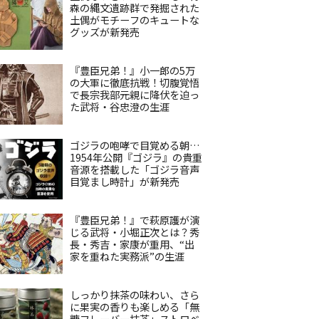
森の縄文遺跡群で発掘された
土偶がモチーフのキュートな
グッズが新発売
『豊臣兄弟！』小一郎の5万
の大軍に徹底抗戦！切腹覚悟
で長宗我部元親に降伏を迫っ
た武将・谷忠澄の生涯
ゴジラの咆哮で目覚める朝…
1954年公開『ゴジラ』の貴重
音源を搭載した「ゴジラ音声
目覚まし時計」が新発売
『豊臣兄弟！』で萩原護が演
じる武将・小堀正次とは？秀
長・秀吉・家康が重用、“出
家を重ねた実務派”の生涯
しっかり抹茶の味わい、さら
に果実の香りも楽しめる「無
糖フレーバー抹茶」ストロベ