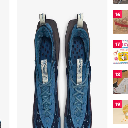
16
17
18
19