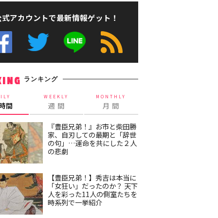
公式アカウントで最新情報ゲット！
ランキング
KING
ILY
WEEKLY
MONTHLY
4時間
週 間
月 間
『豊臣兄弟！』お市と柴田勝
家、自刃しての最期と「辞世
の句」…運命を共にした２人
の悲劇
【豊臣兄弟！】秀吉は本当に
「女狂い」だったのか？ 天下
人を彩った11人の側室たちを
時系列で一挙紹介