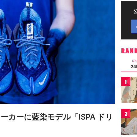
RAN
DA
2
1
2
ーカーに藍染モデル「ISPA ドリ