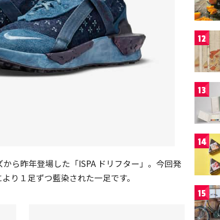
12
13
14
ーズから昨年登場した「ISPA ドリフター」。今回発
により１足ずつ藍染された一足です。
15