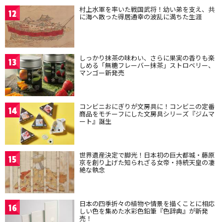
村上水軍を率いた戦国武将！幼い弟を支え、共
12
に海へ散った得居通幸の波乱に満ちた生涯
しっかり抹茶の味わい、さらに果実の香りも楽
13
しめる「無糖フレーバー抹茶」ストロベリー、
マンゴー新発売
コンビニおにぎりが文房具に！コンビニの定番
14
商品をモチーフにした文房具シリーズ『ジムマ
ート』誕生
世界遺産決定で脚光！日本初の巨大都城・藤原
15
京を創り上げた知られざる女帝・持統天皇の凄
絶な執念
日本の四季折々の植物や情景を描くことに相応
16
しい色を集めた水彩色鉛筆『色辞典』が新発
売！