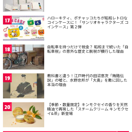
ハローキティ、ポチャッコたちが昭和レトロな
17
コインケースに！「サンリオキャラクターズ コ
インケース」第２弾
自転車を持つだけで税金？ 昭和まで続いた「自
18
転車税」の意外な歴史と脱税が横行した理由
教科書と違う！江戸時代の田沼意次「賄賂伝
19
説」の嘘と、水野忠邦が「大奥」を敵に回した
本当の理由
【季節・数量限定】キンモクセイの香りを天然
20
精油で再現した「スチームクリーム キンモクセ
イ&茶」新登場