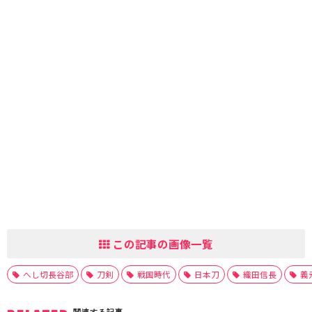
この記事の画像一覧
へし切長谷部
刀剣
戦国時代
日本刀
織田信長
義
関連する記事