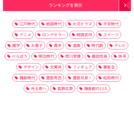
ランキングを表示
江戸時代
戦国時代
大河ドラマ
平安時代
アニメ
ロングセラー
戦国武将
スイーツ
雑学
お菓子
幕末
漫画
時代劇
テレビ
べらぼう
明治時代
徳川家康
織田信長
抹茶
デザイン
文房具
フィギュア
展覧会
鎌倉時代
豊臣秀吉
豊臣兄弟！
昭和時代
光る君へ
葛飾北斎
鎌倉殿の13人