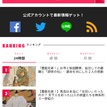
公式アカウントで最新情報ゲット！
ランキング
RANKING
DAILY
WEEKLY
MONTHLY
24時間
週 間
月 間
『豊臣兄弟！』お市と柴田勝家、自刃しての最
1
期と「辞世の句」…運命を共にした２人の悲劇
【豊臣兄弟！】秀吉は本当に「女狂い」だった
2
のか？ 天下人を彩った11人の側室たちを時系列
で一挙紹介