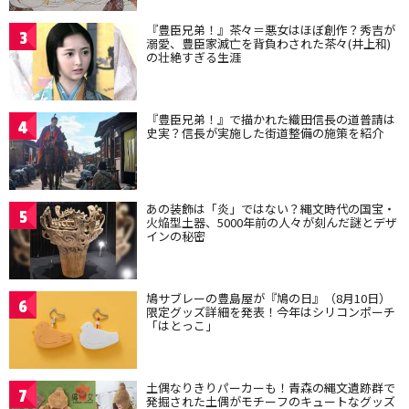
『豊臣兄弟！』茶々＝悪女はほぼ創作？秀吉が
3
溺愛、豊臣家滅亡を背負わされた茶々(井上和)
の壮絶すぎる生涯
『豊臣兄弟！』で描かれた織田信長の道普請は
4
史実？信長が実施した街道整備の施策を紹介
あの装飾は「炎」ではない？縄文時代の国宝・
5
火焔型土器、5000年前の人々が刻んだ謎とデザ
インの秘密
鳩サブレーの豊島屋が『鳩の日』（8月10日）
6
限定グッズ詳細を発表！今年はシリコンポーチ
「はとっこ」
土偶なりきりパーカーも！青森の縄文遺跡群で
7
発掘された土偶がモチーフのキュートなグッズ