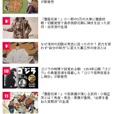
が新発売
『豊臣兄弟！』小一郎の5万の大軍に徹底抗
8
戦！切腹覚悟で長宗我部元親に降伏を迫った武
将・谷忠澄の生涯
なぜ浅井の旧臣は秀吉に従ったのか？ 武力を使
9
わず“自分の味方”に変えた裏工作の技法とは
ゴジラの咆哮で目覚める朝…1954年公開『ゴジ
10
ラ』の貴重音源を搭載した「ゴジラ音声目覚ま
し時計」が新発売
『豊臣兄弟！』で萩原護が演じる武将・小堀正
11
次とは？秀長・秀吉・家康が重用、“出家を重
ねた実務派”の生涯