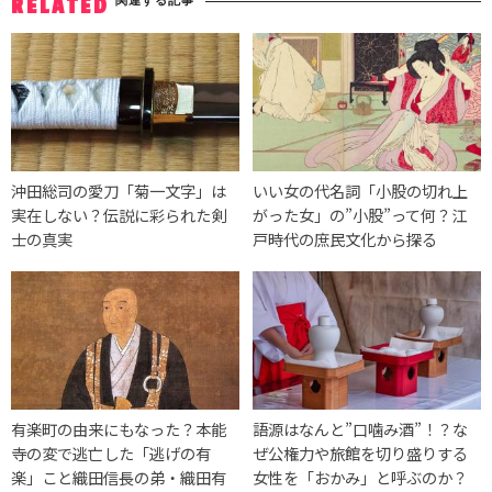
RELATED
沖田総司の愛刀「菊一文字」は
いい女の代名詞「小股の切れ上
実在しない？伝説に彩られた剣
がった女」の”小股”って何？江
士の真実
戸時代の庶民文化から探る
有楽町の由来にもなった？本能
語源はなんと”口噛み酒”！？な
寺の変で逃亡した「逃げの有
ぜ公権力や旅館を切り盛りする
楽」こと織田信長の弟・織田有
女性を「おかみ」と呼ぶのか？