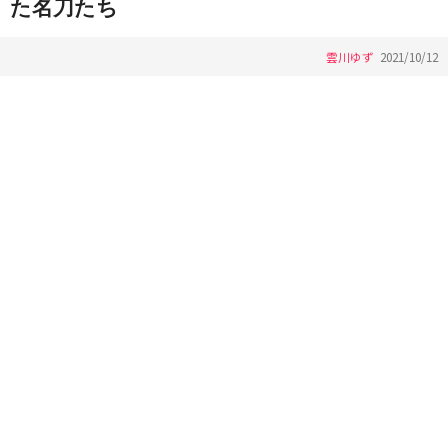
た名刀たち
雲川ゆず
2021/10/12