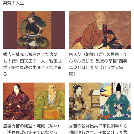
楽斎の人生
秀吉を挑発し激怒させた逸話
唐入り（朝鮮出兵）の黒幕？で
も！徳川四天王の一人、戦国武
んでん演じる“黒衣の宰相”西笑
将・榊原康政の生涯と人柄に迫
承兌とは何者か【どうする家
る
康】
豊臣秀吉の側室・淀殿（茶々）
秀吉の朝鮮出兵で李氏朝鮮から
は浅井長政の実子ではなかっ
強制連行され、千姫に仕えた武