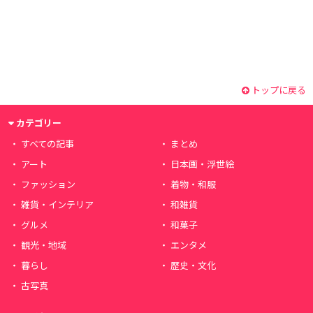
トップに戻る
カテゴリー
すべての記事
まとめ
アート
日本画・浮世絵
ファッション
着物・和服
雑貨・インテリア
和雑貨
グルメ
和菓子
観光・地域
エンタメ
暮らし
歴史・文化
古写真