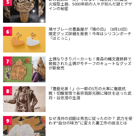
5
火焔型土器、5000年前の人々が刻んだ謎とデザ
インの秘密
鳩サブレーの豊島屋が『鳩の日』（8月10日）
6
限定グッズ詳細を発表！今年はシリコンポーチ
「はとっこ」
土偶なりきりパーカーも！青森の縄文遺跡群で
7
発掘された土偶がモチーフのキュートなグッズ
が新発売
『豊臣兄弟！』小一郎の5万の大軍に徹底抗
8
戦！切腹覚悟で長宗我部元親に降伏を迫った武
将・谷忠澄の生涯
なぜ浅井の旧臣は秀吉に従ったのか？ 武力を使
9
わず“自分の味方”に変えた裏工作の技法とは