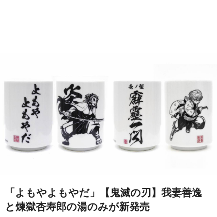
「よもやよもやだ」【鬼滅の刃】我妻善逸
と煉獄杏寿郎の湯のみが新発売