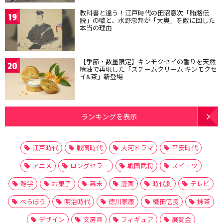
教科書と違う！江戸時代の田沼意次「賄賂伝
19
説」の嘘と、水野忠邦が「大奥」を敵に回した
本当の理由
【季節・数量限定】キンモクセイの香りを天然
20
精油で再現した「スチームクリーム キンモクセ
イ&茶」新登場
ランキングを表示
江戸時代
戦国時代
大河ドラマ
平安時代
アニメ
ロングセラー
戦国武将
スイーツ
雑学
お菓子
幕末
漫画
時代劇
テレビ
べらぼう
明治時代
徳川家康
織田信長
抹茶
デザイン
文房具
フィギュア
展覧会