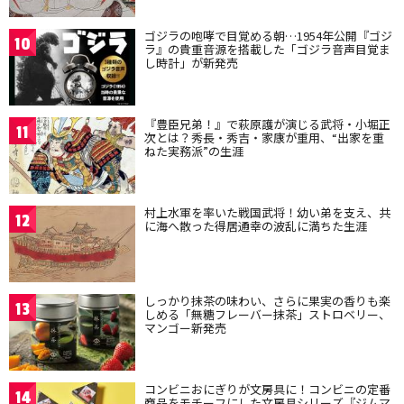
ゴジラの咆哮で目覚める朝…1954年公開『ゴジ
10
ラ』の貴重音源を搭載した「ゴジラ音声目覚ま
し時計」が新発売
『豊臣兄弟！』で萩原護が演じる武将・小堀正
11
次とは？秀長・秀吉・家康が重用、“出家を重
ねた実務派”の生涯
村上水軍を率いた戦国武将！幼い弟を支え、共
12
に海へ散った得居通幸の波乱に満ちた生涯
しっかり抹茶の味わい、さらに果実の香りも楽
13
しめる「無糖フレーバー抹茶」ストロベリー、
マンゴー新発売
コンビニおにぎりが文房具に！コンビニの定番
14
商品をモチーフにした文房具シリーズ『ジムマ