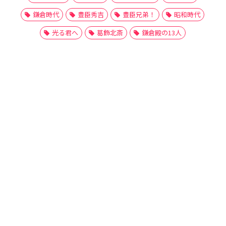
鎌倉時代
豊臣秀吉
豊臣兄弟！
昭和時代
光る君へ
葛飾北斎
鎌倉殿の13人