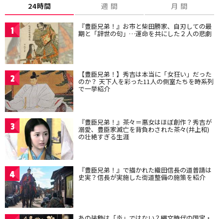
24時間
週 間
月 間
『豊臣兄弟！』お市と柴田勝家、自刃しての最
1
期と「辞世の句」…運命を共にした２人の悲劇
【豊臣兄弟！】秀吉は本当に「女狂い」だった
2
のか？ 天下人を彩った11人の側室たちを時系列
で一挙紹介
『豊臣兄弟！』茶々＝悪女はほぼ創作？秀吉が
3
溺愛、豊臣家滅亡を背負わされた茶々(井上和)
の壮絶すぎる生涯
『豊臣兄弟！』で描かれた織田信長の道普請は
4
史実？信長が実施した街道整備の施策を紹介
あの装飾は「炎」ではない？縄文時代の国宝・