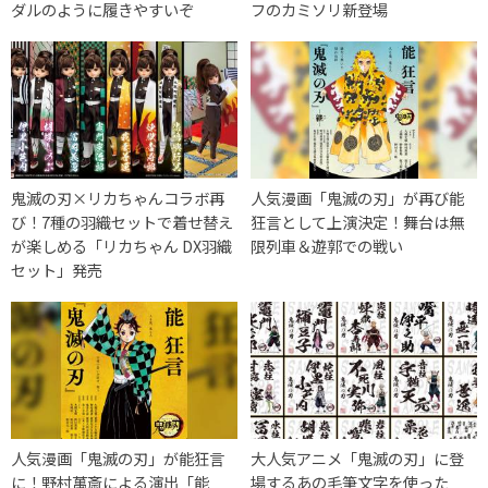
ダルのように履きやすいぞ
フのカミソリ新登場
鬼滅の刃×リカちゃんコラボ再
人気漫画「鬼滅の刃」が再び能
び！7種の羽織セットで着せ替え
狂言として上演決定！舞台は無
が楽しめる「リカちゃん DX羽織
限列車＆遊郭での戦い
セット」発売
人気漫画「鬼滅の刃」が能狂言
大人気アニメ「鬼滅の刃」に登
に！野村萬斎による演出「能
場するあの毛筆文字を使った