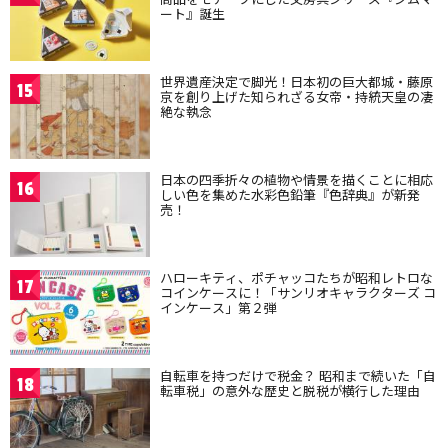
ート』誕生
世界遺産決定で脚光！日本初の巨大都城・藤原
15
京を創り上げた知られざる女帝・持統天皇の凄
絶な執念
日本の四季折々の植物や情景を描くことに相応
16
しい色を集めた水彩色鉛筆『色辞典』が新発
売！
ハローキティ、ポチャッコたちが昭和レトロな
17
コインケースに！「サンリオキャラクターズ コ
インケース」第２弾
自転車を持つだけで税金？ 昭和まで続いた「自
18
転車税」の意外な歴史と脱税が横行した理由