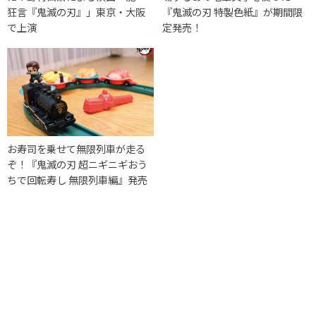
狂言『鬼滅の刃』」東京・大阪
『鬼滅の刃 特製色紙』が期間限
で上演
定発売！
お寿司を乗せて無限列車が走る
ぞ！『鬼滅の刃 超ニギニギおう
ちで回転寿し 無限列車編』発売