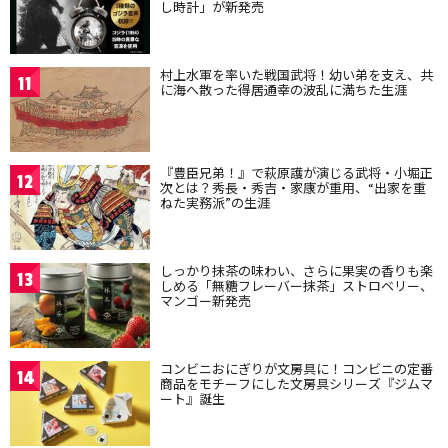
し時計」が新発売
村上水軍を率いた戦国武将！幼い弟を支え、共
11
に海へ散った得居通幸の波乱に満ちた生涯
『豊臣兄弟！』で萩原護が演じる武将・小堀正
12
次とは？秀長・秀吉・家康が重用、“出家を重
ねた実務派”の生涯
しっかり抹茶の味わい、さらに果実の香りも楽
13
しめる「無糖フレーバー抹茶」ストロベリー、
マンゴー新発売
コンビニおにぎりが文房具に！コンビニの定番
14
商品をモチーフにした文房具シリーズ『ジムマ
ート』誕生