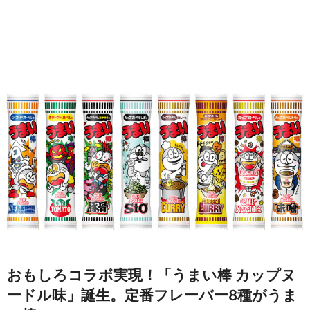
おもしろコラボ実現！「うまい棒 カップヌ
ードル味」誕生。定番フレーバー8種がうま