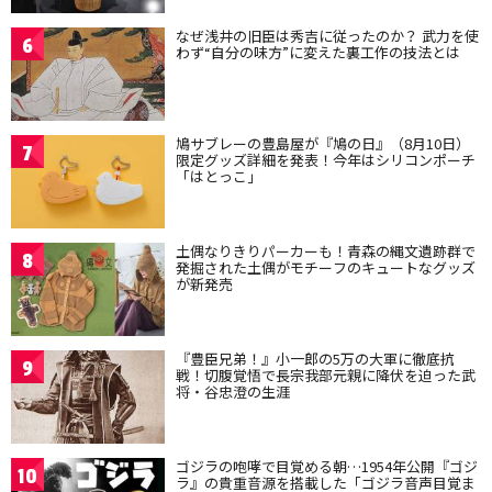
なぜ浅井の旧臣は秀吉に従ったのか？ 武力を使
6
わず“自分の味方”に変えた裏工作の技法とは
鳩サブレーの豊島屋が『鳩の日』（8月10日）
7
限定グッズ詳細を発表！今年はシリコンポーチ
「はとっこ」
土偶なりきりパーカーも！青森の縄文遺跡群で
8
発掘された土偶がモチーフのキュートなグッズ
が新発売
『豊臣兄弟！』小一郎の5万の大軍に徹底抗
9
戦！切腹覚悟で長宗我部元親に降伏を迫った武
将・谷忠澄の生涯
ゴジラの咆哮で目覚める朝…1954年公開『ゴジ
10
ラ』の貴重音源を搭載した「ゴジラ音声目覚ま