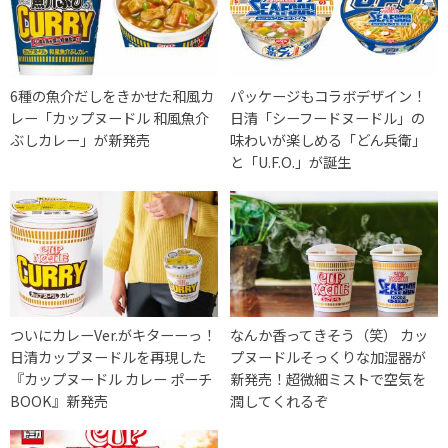
6種の魚介だしをきかせた和風カ
パッケージもコラボデザイン！
レー「カップヌードル 和風魚介
日清「シーフードヌードル」の
ぶしカレー」が新発売
味わいが楽しめる「どん兵衛」
と「U.F.O.」が誕生
ついにカレーVer.がキターーっ！
なんか香ってきそう（笑） カッ
日清カップヌードルを再現した
プヌードルそっくりな加湿器が
『カップヌードル カレー ポーチ
新発売！超微細ミストで空気を
BOOK』新発売
潤してくれるぞ