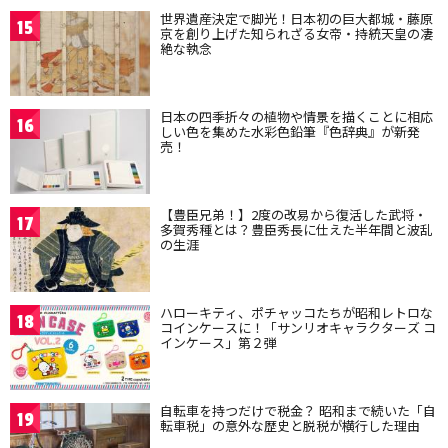
世界遺産決定で脚光！日本初の巨大都城・藤原
15
京を創り上げた知られざる女帝・持統天皇の凄
絶な執念
日本の四季折々の植物や情景を描くことに相応
16
しい色を集めた水彩色鉛筆『色辞典』が新発
売！
【豊臣兄弟！】2度の改易から復活した武将・
17
多賀秀種とは？豊臣秀長に仕えた半年間と波乱
の生涯
ハローキティ、ポチャッコたちが昭和レトロな
18
コインケースに！「サンリオキャラクターズ コ
インケース」第２弾
自転車を持つだけで税金？ 昭和まで続いた「自
19
転車税」の意外な歴史と脱税が横行した理由