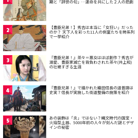
期と「辞世の句」…運命を共にした２人の悲劇
【豊臣兄弟！】秀吉は本当に「女狂い」だった
2
のか？ 天下人を彩った11人の側室たちを時系列
で一挙紹介
『豊臣兄弟！』茶々＝悪女はほぼ創作？秀吉が
3
溺愛、豊臣家滅亡を背負わされた茶々(井上和)
の壮絶すぎる生涯
『豊臣兄弟！』で描かれた織田信長の道普請は
4
史実？信長が実施した街道整備の施策を紹介
あの装飾は「炎」ではない？縄文時代の国宝・
5
火焔型土器、5000年前の人々が刻んだ謎とデザ
インの秘密