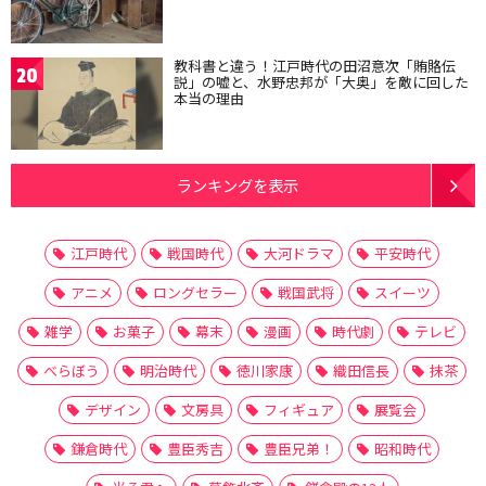
教科書と違う！江戸時代の田沼意次「賄賂伝
20
説」の嘘と、水野忠邦が「大奥」を敵に回した
本当の理由
ランキングを表示
江戸時代
戦国時代
大河ドラマ
平安時代
アニメ
ロングセラー
戦国武将
スイーツ
雑学
お菓子
幕末
漫画
時代劇
テレビ
べらぼう
明治時代
徳川家康
織田信長
抹茶
デザイン
文房具
フィギュア
展覧会
鎌倉時代
豊臣秀吉
豊臣兄弟！
昭和時代