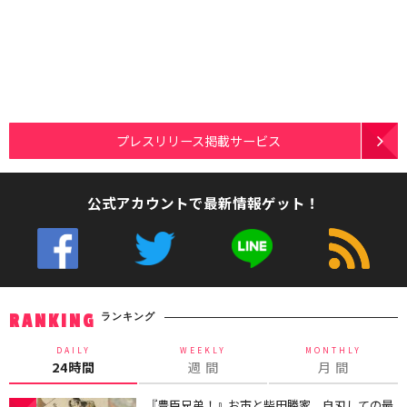
プレスリリース掲載サービス
公式アカウントで最新情報ゲット！
ランキング
RANKING
DAILY
WEEKLY
MONTHLY
24時間
週 間
月 間
『豊臣兄弟！』お市と柴田勝家、自刃しての最