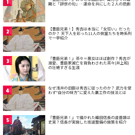
1
期と「辞世の句」…運命を共にした２人の悲劇
【豊臣兄弟！】秀吉は本当に「女狂い」だった
2
のか？ 天下人を彩った11人の側室たちを時系列
で一挙紹介
『豊臣兄弟！』茶々＝悪女はほぼ創作？秀吉が
3
溺愛、豊臣家滅亡を背負わされた茶々(井上和)
の壮絶すぎる生涯
なぜ浅井の旧臣は秀吉に従ったのか？ 武力を使
4
わず“自分の味方”に変えた裏工作の技法とは
『豊臣兄弟！』で描かれた織田信長の道普請は
5
史実？信長が実施した街道整備の施策を紹介