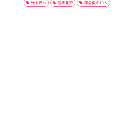
光る君へ
葛飾北斎
鎌倉殿の13人