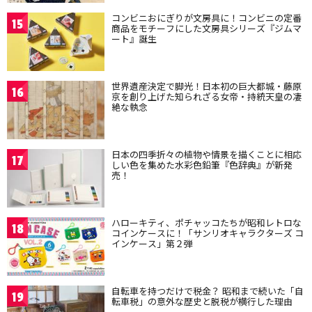
コンビニおにぎりが文房具に！コンビニの定番
15
商品をモチーフにした文房具シリーズ『ジムマ
ート』誕生
世界遺産決定で脚光！日本初の巨大都城・藤原
16
京を創り上げた知られざる女帝・持統天皇の凄
絶な執念
日本の四季折々の植物や情景を描くことに相応
17
しい色を集めた水彩色鉛筆『色辞典』が新発
売！
ハローキティ、ポチャッコたちが昭和レトロな
18
コインケースに！「サンリオキャラクターズ コ
インケース」第２弾
自転車を持つだけで税金？ 昭和まで続いた「自
19
転車税」の意外な歴史と脱税が横行した理由