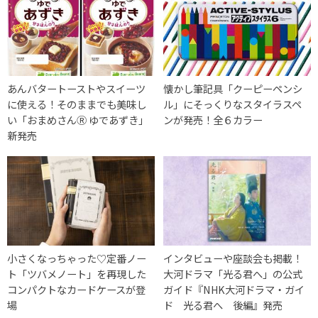
あんバタートーストやスイーツ
懐かし筆記具「クーピーペンシ
に使える！そのままでも美味し
ル」にそっくりなスタイラスペ
い「おまめさんⓇ ゆであずき」
ンが発売！全６カラー
新発売
小さくなっちゃった♡定番ノー
インタビューや座談会も掲載！
ト「ツバメノート」を再現した
大河ドラマ「光る君へ」の公式
コンパクトなカードケースが登
ガイド『NHK大河ドラマ・ガイ
場
ド 光る君へ 後編』発売