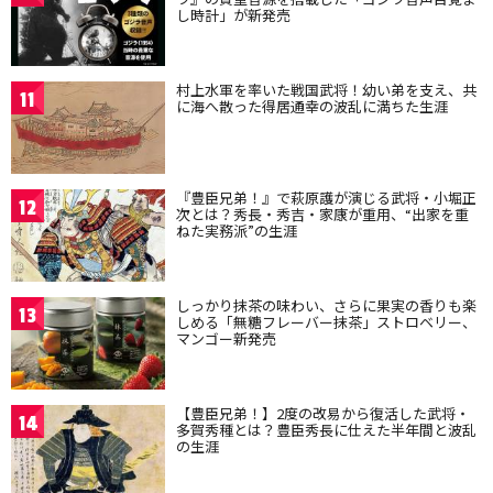
し時計」が新発売
村上水軍を率いた戦国武将！幼い弟を支え、共
11
に海へ散った得居通幸の波乱に満ちた生涯
『豊臣兄弟！』で萩原護が演じる武将・小堀正
12
次とは？秀長・秀吉・家康が重用、“出家を重
ねた実務派”の生涯
しっかり抹茶の味わい、さらに果実の香りも楽
13
しめる「無糖フレーバー抹茶」ストロベリー、
マンゴー新発売
【豊臣兄弟！】2度の改易から復活した武将・
14
多賀秀種とは？豊臣秀長に仕えた半年間と波乱
の生涯