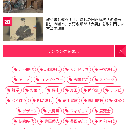
教科書と違う！江戸時代の田沼意次「賄賂伝
20
説」の嘘と、水野忠邦が「大奥」を敵に回した
本当の理由
ランキングを表示
江戸時代
戦国時代
大河ドラマ
平安時代
アニメ
ロングセラー
戦国武将
スイーツ
雑学
お菓子
幕末
漫画
時代劇
テレビ
べらぼう
明治時代
徳川家康
織田信長
抹茶
デザイン
文房具
フィギュア
展覧会
鎌倉時代
豊臣秀吉
豊臣兄弟！
昭和時代