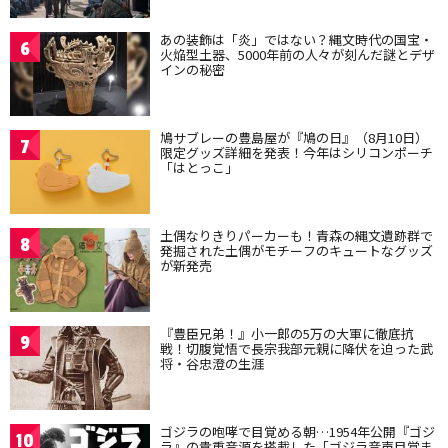
あの装飾は「炎」ではない？縄文時代の国宝・
6
火焔型土器、5000年前の人々が刻んだ謎とデザ
インの秘密
鳩サブレーの豊島屋が『鳩の日』（8月10日）
7
限定グッズ詳細を発表！今年はシリコンポーチ
「はとっこ」
土偶なりきりパーカーも！青森の縄文遺跡群で
8
発掘された土偶がモチーフのキュートなグッズ
が新発売
『豊臣兄弟！』小一郎の5万の大軍に徹底抗
9
戦！切腹覚悟で長宗我部元親に降伏を迫った武
将・谷忠澄の生涯
ゴジラの咆哮で目覚める朝…1954年公開『ゴジ
10
ラ』の貴重音源を搭載した「ゴジラ音声目覚ま