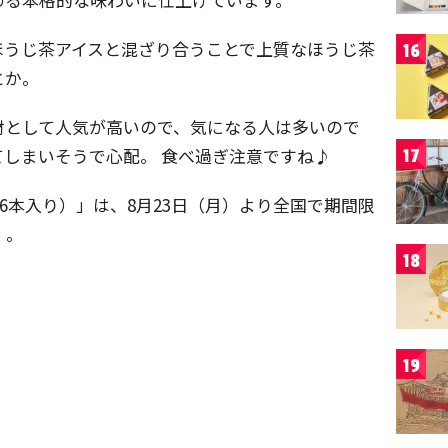
ほうじ茶アイスと混ざり合うことで上質なほうじ茶
16
とか。
材として人気が高いので、気になる人は多いので
しまいそうで心配。 食べ過ぎ注意ですね♪
17
6本入り）」は、8月23日（月）より全国で期間限
）。
18
19