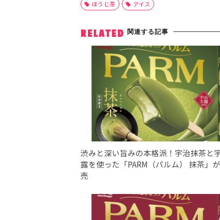
ほうじ茶
アイス
関連する記事
RELATED
渋みと深い旨みの本格派！宇治抹茶と
露を使った「PARM（パルム） 抹茶」
売