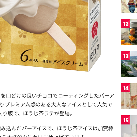
12
13
14
ムを口どけの良いチョコでコーティングしたバーア
ぴりプレミアム感のある大人なアイスとして人気で
本入り版で、ほうじ茶ラテが登場。
15
包み込んだバーアイスで、ほうじ茶アイスは加賀棒
める本格的な味わいに仕上げています。