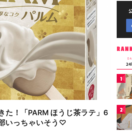
RAN
DA
2
1
2
きた！「PARM ほうじ茶ラテ」6
部いっちゃいそう♡