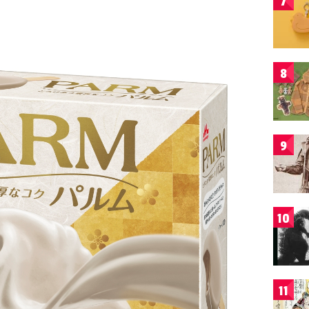
7
8
9
10
11