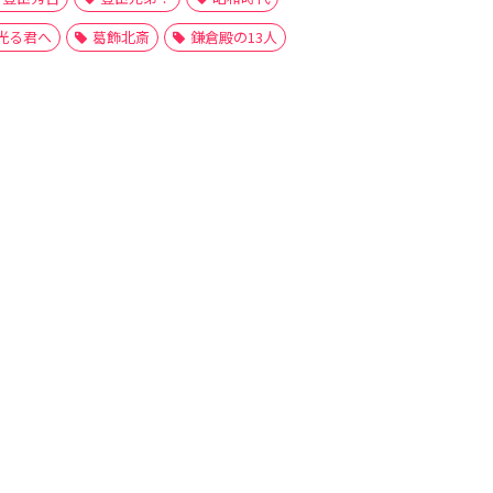
光る君へ
葛飾北斎
鎌倉殿の13人