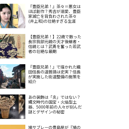
『豊臣兄弟！』茶々＝悪女は
ほぼ創作？秀吉が溺愛、豊臣
家滅亡を背負わされた茶々
(井上和)の壮絶すぎる生涯
【豊臣兄弟！】22歳で散った
長宗我部元親の天才後継者・
信親とは？武勇を奮った若武
者の壮絶な最期
『豊臣兄弟！』で描かれた織
田信長の道普請は史実？信長
が実施した街道整備の施策を
紹介
あの装飾は「炎」ではない？
縄文時代の国宝・火焔型土
器、5000年前の人々が刻んだ
謎とデザインの秘密
鳩サブレーの豊島屋が『鳩の