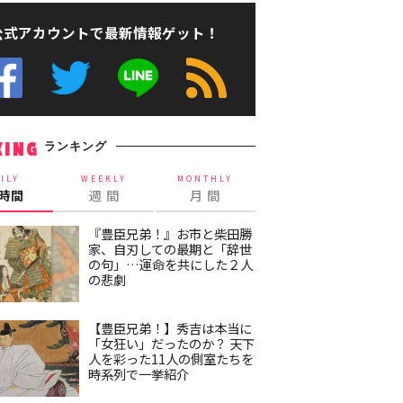
公式アカウントで最新情報ゲット！
ランキング
KING
ILY
WEEKLY
MONTHLY
4時間
週 間
月 間
『豊臣兄弟！』お市と柴田勝
家、自刃しての最期と「辞世
の句」…運命を共にした２人
の悲劇
【豊臣兄弟！】秀吉は本当に
「女狂い」だったのか？ 天下
人を彩った11人の側室たちを
時系列で一挙紹介