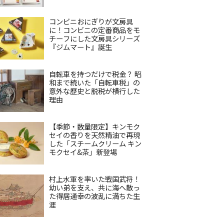
コンビニおにぎりが文房具
に！コンビニの定番商品をモ
チーフにした文房具シリーズ
『ジムマート』誕生
自転車を持つだけで税金？ 昭
和まで続いた「自転車税」の
意外な歴史と脱税が横行した
理由
【季節・数量限定】キンモク
セイの香りを天然精油で再現
した「スチームクリーム キン
モクセイ&茶」新登場
村上水軍を率いた戦国武将！
幼い弟を支え、共に海へ散っ
た得居通幸の波乱に満ちた生
涯