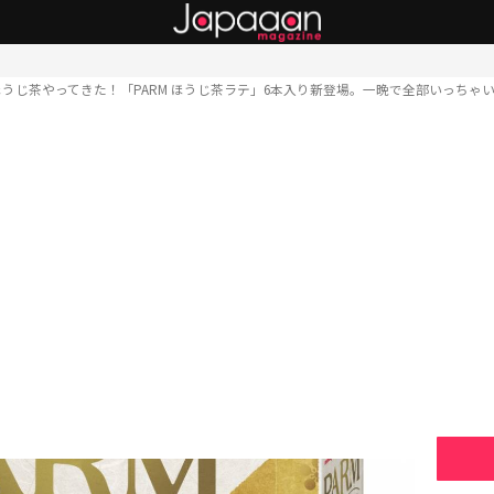
にほうじ茶やってきた！「PARM ほうじ茶ラテ」6本入り新登場。一晩で全部いっちゃ