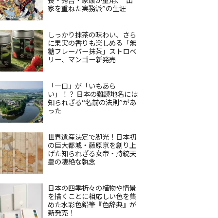
家を重ねた実務派”の生涯
しっかり抹茶の味わい、さら
に果実の香りも楽しめる「無
糖フレーバー抹茶」ストロベ
リー、マンゴー新発売
「一口」が「いもあら
い」！？ 日本の難読地名には
知られざる“名前の法則”があ
った
世界遺産決定で脚光！日本初
の巨大都城・藤原京を創り上
げた知られざる女帝・持統天
皇の凄絶な執念
日本の四季折々の植物や情景
を描くことに相応しい色を集
めた水彩色鉛筆『色辞典』が
新発売！