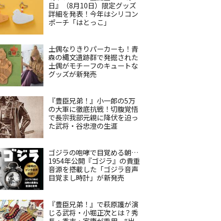
日』（8月10日）限定グッズ
詳細を発表！今年はシリコン
ポーチ「はとっこ」
土偶なりきりパーカーも！青
森の縄文遺跡群で発掘された
土偶がモチーフのキュートな
グッズが新発売
『豊臣兄弟！』小一郎の5万
の大軍に徹底抗戦！切腹覚悟
で長宗我部元親に降伏を迫っ
た武将・谷忠澄の生涯
ゴジラの咆哮で目覚める朝…
1954年公開『ゴジラ』の貴重
音源を搭載した「ゴジラ音声
目覚まし時計」が新発売
『豊臣兄弟！』で萩原護が演
じる武将・小堀正次とは？秀
長・秀吉・家康が重用、“出