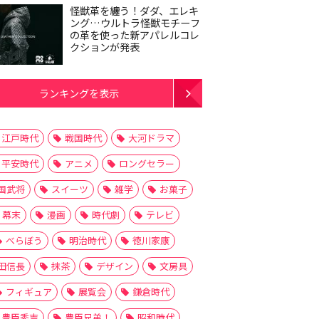
怪獣革を纏う！ダダ、エレキ
ング…ウルトラ怪獣モチーフ
の革を使った新アパレルコレ
クションが発表
ランキングを表示
江戸時代
戦国時代
大河ドラマ
平安時代
アニメ
ロングセラー
国武将
スイーツ
雑学
お菓子
幕末
漫画
時代劇
テレビ
べらぼう
明治時代
徳川家康
田信長
抹茶
デザイン
文房具
フィギュア
展覧会
鎌倉時代
豊臣秀吉
豊臣兄弟！
昭和時代