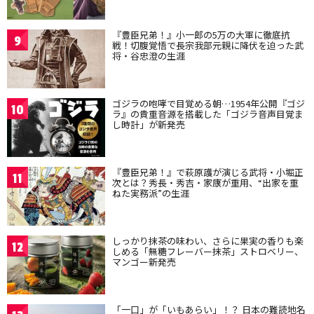
『豊臣兄弟！』小一郎の5万の大軍に徹底抗
9
戦！切腹覚悟で長宗我部元親に降伏を迫った武
将・谷忠澄の生涯
ゴジラの咆哮で目覚める朝…1954年公開『ゴジ
10
ラ』の貴重音源を搭載した「ゴジラ音声目覚ま
し時計」が新発売
『豊臣兄弟！』で萩原護が演じる武将・小堀正
11
次とは？秀長・秀吉・家康が重用、“出家を重
ねた実務派”の生涯
しっかり抹茶の味わい、さらに果実の香りも楽
12
しめる「無糖フレーバー抹茶」ストロベリー、
マンゴー新発売
「一口」が「いもあらい」！？ 日本の難読地名