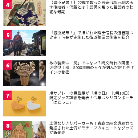
【豊臣兄弟！】22歳で散った長宗我部元親の天
4
才後継者・信親とは？武勇を奮った若武者の壮
絶な最期
『豊臣兄弟！』で描かれた織田信長の道普請は
5
史実？信長が実施した街道整備の施策を紹介
あの装飾は「炎」ではない？縄文時代の国宝・
6
火焔型土器、5000年前の人々が刻んだ謎とデザ
インの秘密
鳩サブレーの豊島屋が『鳩の日』（8月10日）
7
限定グッズ詳細を発表！今年はシリコンポーチ
「はとっこ」
土偶なりきりパーカーも！青森の縄文遺跡群で
8
発掘された土偶がモチーフのキュートなグッズ
が新発売