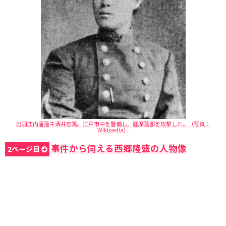
出羽庄内藩藩主酒井忠篤。江戸市中を警備し、薩摩藩邸を攻撃した。（写真：
Wikipedia）
事件から伺える西郷隆盛の人物像
2ページ目