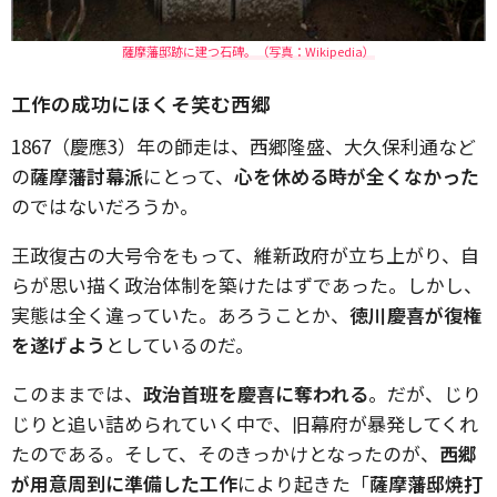
薩摩藩邸跡に建つ石碑。（写真：Wikipedia）
工作の成功にほくそ笑む西郷
1867（慶應3）年の師走は、西郷隆盛、大久保利通など
の
薩摩藩討幕派
にとって、
心を休める時が全くなかった
のではないだろうか。
王政復古の大号令をもって、維新政府が立ち上がり、自
らが思い描く政治体制を築けたはずであった。しかし、
実態は全く違っていた。あろうことか、
徳川慶喜が復権
を遂げよう
としているのだ。
このままでは、
政治首班を慶喜に奪われる
。だが、じり
じりと追い詰められていく中で、旧幕府が暴発してくれ
たのである。そして、そのきっかけとなったのが、
西郷
が用意周到に準備した工作
により起きた「
薩摩藩邸焼打