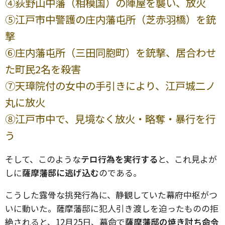
➃荻野山中藩（相模国）の陣屋を襲い、放火
⑤江戸市中警護の庄内藩屯所（芝赤羽橋）を銃
撃
➅庄内藩屯所（三田同胞町）を銃撃、居合わせ
た町民2名を殺害
➆天璋院付の女中の手引きにより、江戸城二ノ
丸に放火
➇江戸市中で、見境なく放火・略奪・暴行を行
う
そして、このような
テロ行為を実行する
と、これ見よが
しに
薩摩藩邸に逃げ込む
のである。
こうした露骨な挑発行為に、静観していた幕府中枢がつ
いに動いた。薩摩藩邸に犯人引き渡しを迫ったものの拒
絶されると、12月25日、幕命で
薩摩藩邸の焼き討ち命令