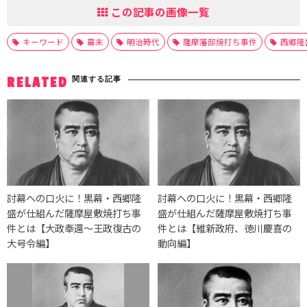
この記事の画像一覧
キーワード
幕末
明治時代
薩摩藩邸焼打ち事件
西郷隆
関連する記事
RELATED
討幕への口火に！黒幕・西郷隆
討幕への口火に！黒幕・西郷隆
盛が仕組んだ薩摩屋敷焼打ち事
盛が仕組んだ薩摩屋敷焼打ち事
件とは【大政奉還〜王政復古の
件とは【維新政府、徳川慶喜の
大号令編】
動向編】