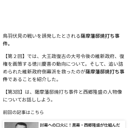
鳥羽伏見の戦いを誘発したとされる
薩摩藩邸焼打ち事
件。
【第２回】では、大王政復古の大号令後の維新政府、復
権を画策する徳川慶喜の動向について。そして、追い詰
められた維新政府倒幕派を救ったのが
薩摩藩邸焼打ち事
件
であることを紹介した。
【第3回】は、薩摩藩邸焼打ち事件と西郷隆盛の人物像
についてお話ししよう。
前回の記事はこちら
討幕への口火に！黒幕・西郷隆盛が仕組んだ