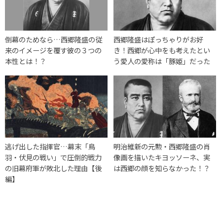
倒幕のためなら…西郷隆盛の従
西郷隆盛はぽっちゃりがお好
来のイメージを覆す彼の３つの
き！西郷が心中をも考えたとい
本性とは！？
う愛人の愛称は「豚姫」だった
逃げ出した指揮官…幕末「鳥
明治維新の元勲・西郷隆盛の肖
羽・伏見の戦い」で圧倒的戦力
像画を描いたキヨッソーネ、実
の旧幕府軍が敗北した理由【後
は西郷の顔を知らなかった！？
編】