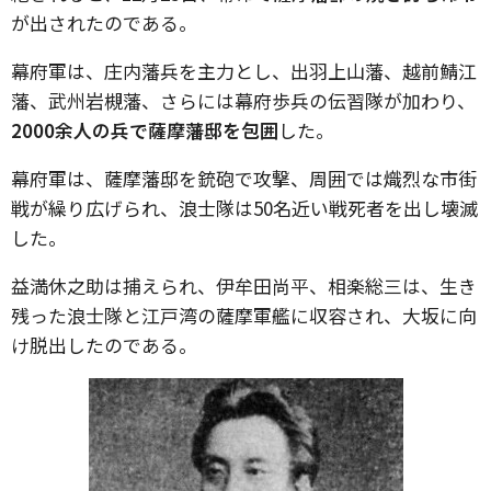
が出されたのである。
幕府軍は、庄内藩兵を主力とし、出羽上山藩、越前鯖江
藩、武州岩槻藩、さらには幕府歩兵の伝習隊が加わり、
2000余人の兵で薩摩藩邸を包囲
した。
幕府軍は、薩摩藩邸を銃砲で攻撃、周囲では熾烈な市街
戦が繰り広げられ、浪士隊は50名近い戦死者を出し壊滅
した。
益満休之助は捕えられ、伊牟田尚平、相楽総三は、生き
残った浪士隊と江戸湾の薩摩軍艦に収容され、大坂に向
け脱出したのである。