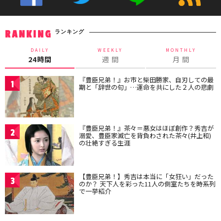
ランキング
RANKING
DAILY
WEEKLY
MONTHLY
24時間
週 間
月 間
『豊臣兄弟！』お市と柴田勝家、自刃しての最
1
期と「辞世の句」…運命を共にした２人の悲劇
『豊臣兄弟！』茶々＝悪女はほぼ創作？秀吉が
2
溺愛、豊臣家滅亡を背負わされた茶々(井上和)
の壮絶すぎる生涯
【豊臣兄弟！】秀吉は本当に「女狂い」だった
3
のか？ 天下人を彩った11人の側室たちを時系列
で一挙紹介