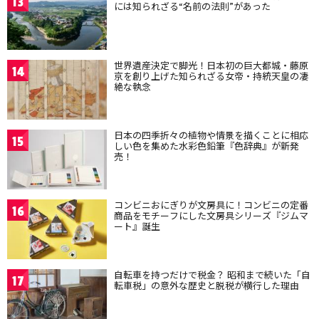
13
には知られざる“名前の法則”があった
世界遺産決定で脚光！日本初の巨大都城・藤原
14
京を創り上げた知られざる女帝・持統天皇の凄
絶な執念
日本の四季折々の植物や情景を描くことに相応
15
しい色を集めた水彩色鉛筆『色辞典』が新発
売！
コンビニおにぎりが文房具に！コンビニの定番
16
商品をモチーフにした文房具シリーズ『ジムマ
ート』誕生
自転車を持つだけで税金？ 昭和まで続いた「自
17
転車税」の意外な歴史と脱税が横行した理由