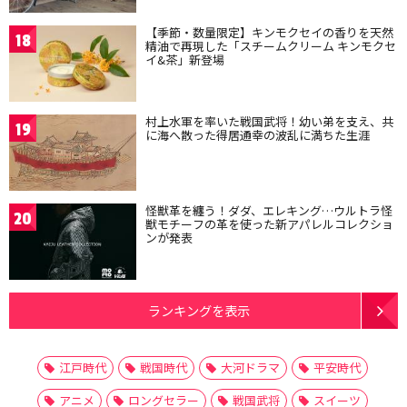
【季節・数量限定】キンモクセイの香りを天然
18
精油で再現した「スチームクリーム キンモクセ
イ&茶」新登場
村上水軍を率いた戦国武将！幼い弟を支え、共
19
に海へ散った得居通幸の波乱に満ちた生涯
怪獣革を纏う！ダダ、エレキング…ウルトラ怪
20
獣モチーフの革を使った新アパレルコレクショ
ンが発表
ランキングを表示
江戸時代
戦国時代
大河ドラマ
平安時代
アニメ
ロングセラー
戦国武将
スイーツ