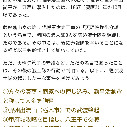
尚平が、江戸に潜入したのは、1867（慶應3）年の10月
頃であった。
薩摩藩出身の第13代将軍家定正室の「天璋院様御守護」
という名目で、諸国の浪人500人を集め浪士隊を組織し
たのである。その中には、後に赤報隊を率いることにな
る相楽総三も幹部として加わっていた。
ただ、天璋院篤子の守護など、ただの名目であったこと
は、その後の浪士隊の行動で判明する。以下に、薩摩浪
士隊の起こした主な事件を挙げてみよう。
➀方々の豪商・商家への押し込み、勤皇活動費
と称して大金を強奪
②野州出流山（栃木市）での武装蜂起
➂甲府城攻略を目指し、八王子で交戦