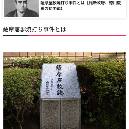
薩摩屋敷焼打ち事件とは【維新政府、徳川慶
喜の動向編】
薩摩藩邸焼打ち事件とは