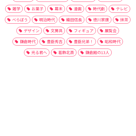
雑学
お菓子
幕末
漫画
時代劇
テレビ
べらぼう
明治時代
織田信長
徳川家康
抹茶
デザイン
文房具
フィギュア
展覧会
鎌倉時代
豊臣秀吉
豊臣兄弟！
昭和時代
光る君へ
葛飾北斎
鎌倉殿の13人