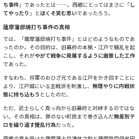
ち事件
」であったとは……。西郷にとってはまさに「
し
てやったり
」と
ほくそ笑む思い
であったろう。
薩摩藩邸焼打ち事件の真相
では、「薩摩藩邸焼打ち事件」とはどのようなものであ
ったのか。その目的は、旧幕府の本拠・江戸で騒乱を起
こし、それが
やがて戦争に発展するように画策した工作
であった。
すなわち、将軍のおひざ元である江戸をかき回すことに
より、江戸城にいる主戦派を刺激し、
無理やりに内戦状
態に持ち込もう
としたのだ。
ただ、武士らしく真っ向から旧幕府と対峙するのではな
い。その真相は、罪のない町民まで巻き込んだ
無差別テ
ロを繰り返す攪乱行為
だった。
西郷の意を受けた薩摩藩士益満休之助と薩摩陪臣伊牟田