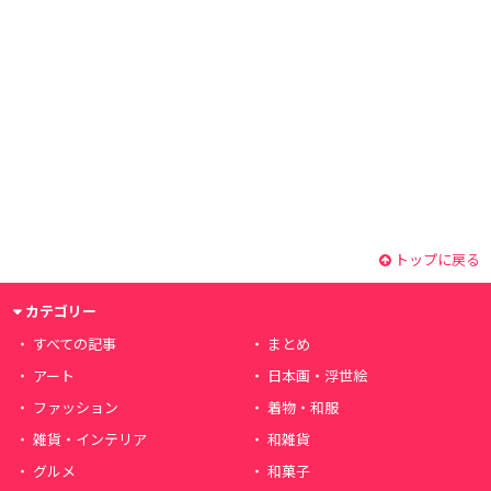
トップに戻る
カテゴリー
すべての記事
まとめ
アート
日本画・浮世絵
ファッション
着物・和服
雑貨・インテリア
和雑貨
グルメ
和菓子