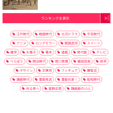
ランキングを表示
江戸時代
戦国時代
大河ドラマ
平安時代
アニメ
ロングセラー
戦国武将
スイーツ
雑学
お菓子
幕末
漫画
時代劇
テレビ
べらぼう
明治時代
徳川家康
織田信長
抹茶
デザイン
文房具
フィギュア
展覧会
鎌倉時代
豊臣秀吉
豊臣兄弟！
昭和時代
光る君へ
葛飾北斎
鎌倉殿の13人