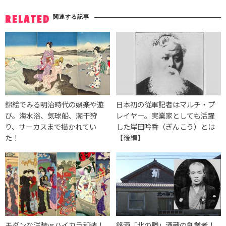
関連する記事
RELATED
錦絵でみる明治時代の娯楽や遊
日本初の従軍記者はマルチ・プ
び。海水浴、気球船、潮干狩
レイヤー。実業家としても活躍
り、サーカスまで描かれてい
した岸田吟香（ぎんこう）とは
た！
【後編】
モダンな洋装vsハイカラ和装！
銘酒「北の勝」酒蔵の創業者！