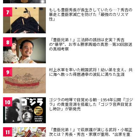
もしも豊臣秀長が長生きしていたら…？秀吉の
7
暴走と豊臣家滅亡を防げた「最強のカリスマ
性」
『豊臣兄弟！』三法師の誘拐は史実？秀吉
8
の“暴挙”、お市＆勝家再婚の真意…第30回放送
の真相考察
村上水軍を率いた戦国武将！幼い弟を支え、共
9
に海へ散った得居通幸の波乱に満ちた生涯
ゴジラの咆哮で目覚める朝…1954年公開『ゴジ
10
ラ』の貴重音源を搭載した「ゴジラ音声目覚ま
し時計」が新発売
『豊臣兄弟！』で萩原護が演じる武将・小堀正
11
次とは？秀長・秀吉・家康が重用、“出家を重