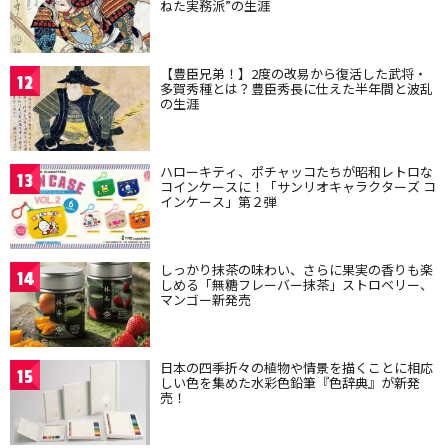
ねた実務派”の生涯
【豊臣兄弟！】2度の改易から復活した武将・
12
多賀秀種とは？豊臣秀長に仕えた半年間と波乱
の生涯
ハローキティ、ポチャッコたちが昭和レトロな
13
コインケースに！「サンリオキャラクターズ コ
インケース」第２弾
しっかり抹茶の味わい、さらに果実の香りも楽
14
しめる「無糖フレーバー抹茶」ストロベリー、
マンゴー新発売
日本の四季折々の植物や情景を描くことに相応
15
しい色を集めた水彩色鉛筆『色辞典』が新発
売！