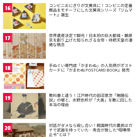
コンビニおにぎりが文房具に！コンビニの定番
16
商品をモチーフにした文房具シリーズ『ジムマ
ート』誕生
世界遺産決定で脚光！日本初の巨大都城・藤原
17
京を創り上げた知られざる女帝・持統天皇の凄
絶な執念
手ぬぐい専門店「かまわぬ」の人気柄がポスト
18
カードに『かまわぬ POSTCARD BOOK』発売
教科書と違う！江戸時代の田沼意次「賄賂伝
19
説」の嘘と、水野忠邦が「大奥」を敵に回した
本当の理由
対話がダメなら殺し合い！戦国時代の農民はガ
20
チで武器を持っていた…秀吉が発した“喧嘩停
止令”とは？