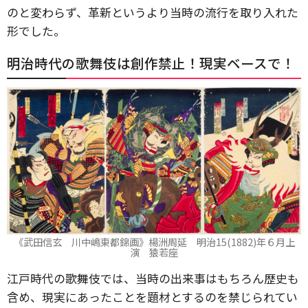
のと変わらず、革新というより当時の流行を取り入れた
形でした。
明治時代の歌舞伎は創作禁止！現実ベースで！
《武田信玄 川中嶋東都錦画》楊洲周延 明治15(1882)年６月上
演 猿若座
江戸時代の歌舞伎では、当時の出来事はもちろん歴史も
含め、現実にあったことを題材とするのを禁じられてい