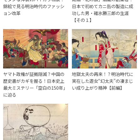
錦絵で見る明治時代のファッシ
日本で初めてカニ缶の製造に成
ョン改革
功した男・碓氷勝三郎の生涯
【その１】
ヤマト政権が証拠隠滅？中国の
地獄太夫の再来！？明治時代に
歴史書がカギを握る！日本史上
実在した遊女“幻太夫”の凄まじ
最大ミステリー「空白の150年」
い成り上がり精神【前編】
に迫る