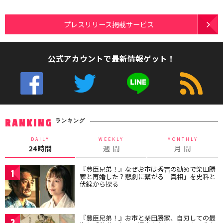
プレスリリース掲載サービス
公式アカウントで最新情報ゲット！
ランキング
RANKING
DAILY
WEEKLY
MONTHLY
24時間
週 間
月 間
『豊臣兄弟！』なぜお市は秀吉の勧めで柴田勝
1
家と再婚した？悲劇に繋がる「真相」を史料と
伏線から探る
『豊臣兄弟！』お市と柴田勝家、自刃しての最
2