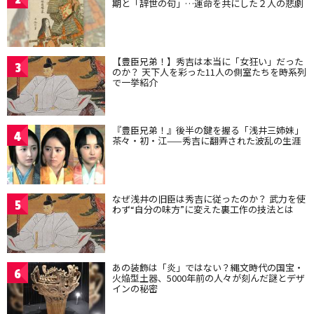
期と「辞世の句」…運命を共にした２人の悲劇
【豊臣兄弟！】秀吉は本当に「女狂い」だった
3
のか？ 天下人を彩った11人の側室たちを時系列
で一挙紹介
『豊臣兄弟！』後半の鍵を握る「浅井三姉妹」
4
茶々・初・江——秀吉に翻弄された波乱の生涯
なぜ浅井の旧臣は秀吉に従ったのか？ 武力を使
5
わず“自分の味方”に変えた裏工作の技法とは
あの装飾は「炎」ではない？縄文時代の国宝・
6
火焔型土器、5000年前の人々が刻んだ謎とデザ
インの秘密