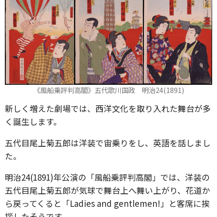
《風船乗評判高閣》五代歌川国政 明治24(1891)
新しく増えた劇場では、西洋文化を取り入れた舞台が多
く誕生します。
五代目尾上菊五郎は洋装で宙乗りをし、英語を話しまし
た。
明治24(1891)年公演の「風船乗評判高閣」では、洋装の
五代目尾上菊五郎が気球で舞台上へ舞い上がり、花道か
ら戻ってくると「Ladies and gentlemen!」と客席に挨
拶したそうです。