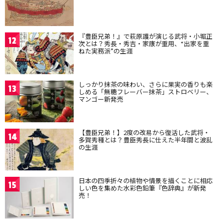
『豊臣兄弟！』で萩原護が演じる武将・小堀正
12
次とは？秀長・秀吉・家康が重用、“出家を重
ねた実務派”の生涯
しっかり抹茶の味わい、さらに果実の香りも楽
13
しめる「無糖フレーバー抹茶」ストロベリー、
マンゴー新発売
【豊臣兄弟！】2度の改易から復活した武将・
14
多賀秀種とは？豊臣秀長に仕えた半年間と波乱
の生涯
日本の四季折々の植物や情景を描くことに相応
15
しい色を集めた水彩色鉛筆『色辞典』が新発
売！