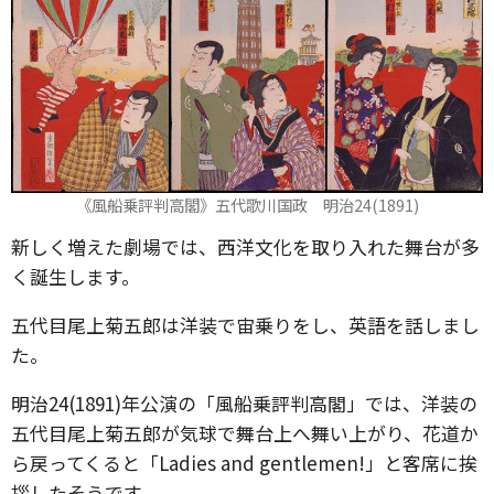
《風船乗評判高閣》五代歌川国政 明治24(1891)
新しく増えた劇場では、西洋文化を取り入れた舞台が多
く誕生します。
五代目尾上菊五郎は洋装で宙乗りをし、英語を話しまし
た。
明治24(1891)年公演の「風船乗評判高閣」では、洋装の
五代目尾上菊五郎が気球で舞台上へ舞い上がり、花道か
ら戻ってくると「Ladies and gentlemen!」と客席に挨
拶したそうです。