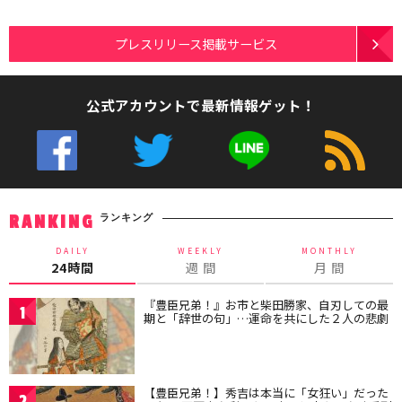
プレスリリース掲載サービス
公式アカウントで最新情報ゲット！
ランキング
RANKING
DAILY
WEEKLY
MONTHLY
24時間
週 間
月 間
『豊臣兄弟！』お市と柴田勝家、自刃しての最
1
期と「辞世の句」…運命を共にした２人の悲劇
【豊臣兄弟！】秀吉は本当に「女狂い」だった
2