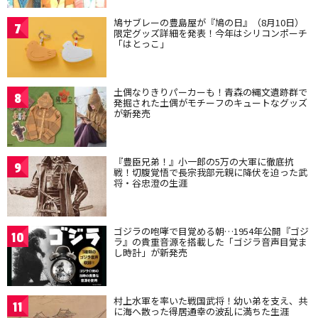
鳩サブレーの豊島屋が『鳩の日』（8月10日）
7
限定グッズ詳細を発表！今年はシリコンポーチ
「はとっこ」
土偶なりきりパーカーも！青森の縄文遺跡群で
8
発掘された土偶がモチーフのキュートなグッズ
が新発売
『豊臣兄弟！』小一郎の5万の大軍に徹底抗
9
戦！切腹覚悟で長宗我部元親に降伏を迫った武
将・谷忠澄の生涯
ゴジラの咆哮で目覚める朝…1954年公開『ゴジ
10
ラ』の貴重音源を搭載した「ゴジラ音声目覚ま
し時計」が新発売
村上水軍を率いた戦国武将！幼い弟を支え、共
11
に海へ散った得居通幸の波乱に満ちた生涯