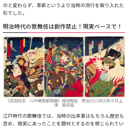
のと変わらず、革新というより当時の流行を取り入れた
形でした。
明治時代の歌舞伎は創作禁止！現実ベースで！
《武田信玄 川中嶋東都錦画》楊洲周延 明治15(1882)年６月上
演 猿若座
江戸時代の歌舞伎では、当時の出来事はもちろん歴史も
含め、現実にあったことを題材とするのを禁じられてい