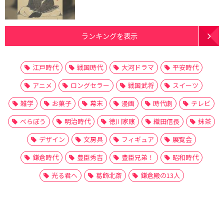
ランキングを表示
江戸時代
戦国時代
大河ドラマ
平安時代
アニメ
ロングセラー
戦国武将
スイーツ
雑学
お菓子
幕末
漫画
時代劇
テレビ
べらぼう
明治時代
徳川家康
織田信長
抹茶
デザイン
文房具
フィギュア
展覧会
鎌倉時代
豊臣秀吉
豊臣兄弟！
昭和時代
光る君へ
葛飾北斎
鎌倉殿の13人