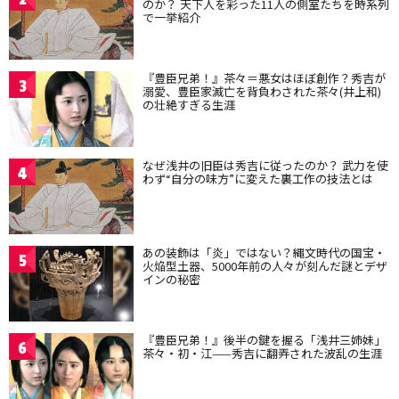
のか？ 天下人を彩った11人の側室たちを時系列
で一挙紹介
『豊臣兄弟！』茶々＝悪女はほぼ創作？秀吉が
3
溺愛、豊臣家滅亡を背負わされた茶々(井上和)
の壮絶すぎる生涯
なぜ浅井の旧臣は秀吉に従ったのか？ 武力を使
4
わず“自分の味方”に変えた裏工作の技法とは
あの装飾は「炎」ではない？縄文時代の国宝・
5
火焔型土器、5000年前の人々が刻んだ謎とデザ
インの秘密
『豊臣兄弟！』後半の鍵を握る「浅井三姉妹」
6
茶々・初・江——秀吉に翻弄された波乱の生涯