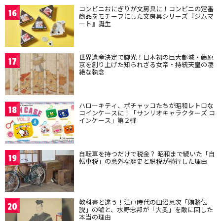
コンビニおにぎりが文房具に！コンビニの定番
16
商品をモチーフにした文房具シリーズ『ジムマ
ート』誕生
世界遺産決定で脚光！日本初の巨大都城・藤原
17
京を創り上げた知られざる女帝・持統天皇の凄
絶な執念
ハローキティ、ポチャッコたちが昭和レトロな
18
コインケースに！「サンリオキャラクターズ コ
インケース」第２弾
自転車を持つだけで税金？ 昭和まで続いた「自
19
転車税」の意外な歴史と脱税が横行した理由
教科書と違う！江戸時代の田沼意次「賄賂伝
20
説」の嘘と、水野忠邦が「大奥」を敵に回した
本当の理由