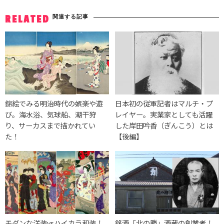
関連する記事
RELATED
錦絵でみる明治時代の娯楽や遊
日本初の従軍記者はマルチ・プ
び。海水浴、気球船、潮干狩
レイヤー。実業家としても活躍
り、サーカスまで描かれてい
した岸田吟香（ぎんこう）とは
た！
【後編】
モダンな洋装vsハイカラ和装！
銘酒「北の勝」酒蔵の創業者！