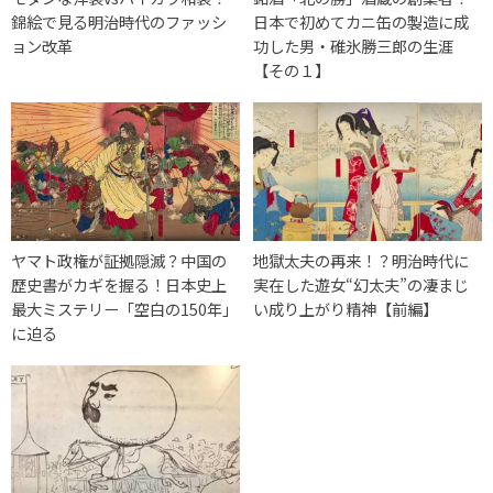
錦絵で見る明治時代のファッシ
日本で初めてカニ缶の製造に成
ョン改革
功した男・碓氷勝三郎の生涯
【その１】
ヤマト政権が証拠隠滅？中国の
地獄太夫の再来！？明治時代に
歴史書がカギを握る！日本史上
実在した遊女“幻太夫”の凄まじ
最大ミステリー「空白の150年」
い成り上がり精神【前編】
に迫る