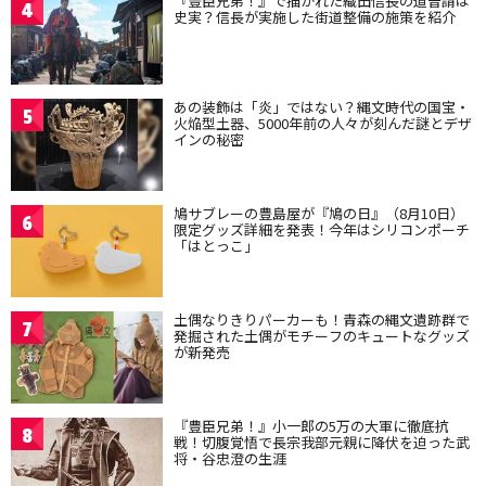
『豊臣兄弟！』で描かれた織田信長の道普請は
4
史実？信長が実施した街道整備の施策を紹介
あの装飾は「炎」ではない？縄文時代の国宝・
5
火焔型土器、5000年前の人々が刻んだ謎とデザ
インの秘密
鳩サブレーの豊島屋が『鳩の日』（8月10日）
6
限定グッズ詳細を発表！今年はシリコンポーチ
「はとっこ」
土偶なりきりパーカーも！青森の縄文遺跡群で
7
発掘された土偶がモチーフのキュートなグッズ
が新発売
『豊臣兄弟！』小一郎の5万の大軍に徹底抗
8
戦！切腹覚悟で長宗我部元親に降伏を迫った武
将・谷忠澄の生涯