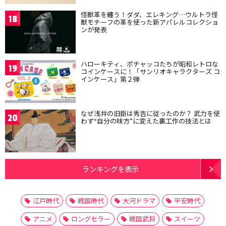
怪獣革を纏う！ダダ、エレキング…ウルトラ怪
18
獣モチーフの革を使った新アパレルコレクショ
ンが発表
ハローキティ、ポチャッコたちが昭和レトロな
19
コインケースに！「サンリオキャラクターズ コ
インケース」第２弾
なぜ浅井の旧臣は秀吉に従ったのか？ 武力を使
20
わず“自分の味方”に変えた裏工作の技法とは
ランキングを表示
江戸時代
戦国時代
大河ドラマ
平安時代
アニメ
ロングセラー
戦国武将
スイーツ