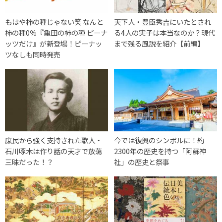
もはや柿の種じゃない笑 なんと
天下人・豊臣秀吉にいたとされ
柿の種0％『亀田の柿の種 ピーナ
る4人の実子は本当なのか？現代
ッツだけ』が新登場！ピーナッ
まで残る風説を紹介【前編】
ツなしも同時発売
庶民から強く支持された歌人・
今では復興のシンボルに！約
石川啄木は作り話の天才で放蕩
2300年の歴史を持つ「阿蘇神
三昧だった！？
社」の歴史と祭事