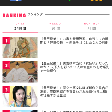
ランキング
RANKING
DAILY
WEEKLY
MONTHLY
24時間
週 間
月 間
『豊臣兄弟！』お市と柴田勝家、自刃しての最
1
期と「辞世の句」…運命を共にした２人の悲劇
【豊臣兄弟！】秀吉は本当に「女狂い」だった
2
のか？ 天下人を彩った11人の側室たちを時系列
で一挙紹介
『豊臣兄弟！』茶々＝悪女はほぼ創作？秀吉が
3
溺愛、豊臣家滅亡を背負わされた茶々(井上和)
の壮絶すぎる生涯