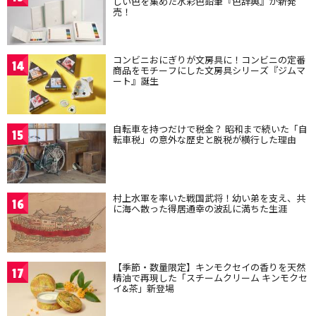
しい色を集めた水彩色鉛筆『色辞典』が新発
売！
コンビニおにぎりが文房具に！コンビニの定番
14
商品をモチーフにした文房具シリーズ『ジムマ
ート』誕生
自転車を持つだけで税金？ 昭和まで続いた「自
15
転車税」の意外な歴史と脱税が横行した理由
村上水軍を率いた戦国武将！幼い弟を支え、共
16
に海へ散った得居通幸の波乱に満ちた生涯
【季節・数量限定】キンモクセイの香りを天然
17
精油で再現した「スチームクリーム キンモクセ
イ&茶」新登場