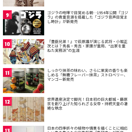
ゴジラの咆哮で目覚める朝…1954年公開『ゴジ
9
ラ』の貴重音源を搭載した「ゴジラ音声目覚ま
し時計」が新発売
『豊臣兄弟！』で萩原護が演じる武将・小堀正
10
次とは？秀長・秀吉・家康が重用、“出家を重
ねた実務派”の生涯
しっかり抹茶の味わい、さらに果実の香りも楽
11
しめる「無糖フレーバー抹茶」ストロベリー、
マンゴー新発売
世界遺産決定で脚光！日本初の巨大都城・藤原
12
京を創り上げた知られざる女帝・持統天皇の凄
絶な執念
日本の四季折々の植物や情景を描くことに相応
13