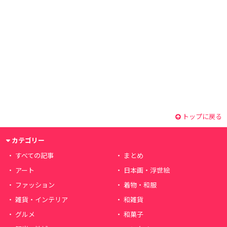
トップに戻る
カテゴリー
すべての記事
まとめ
アート
日本画・浮世絵
ファッション
着物・和服
雑貨・インテリア
和雑貨
グルメ
和菓子