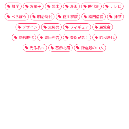
雑学
お菓子
幕末
漫画
時代劇
テレビ
べらぼう
明治時代
徳川家康
織田信長
抹茶
デザイン
文房具
フィギュア
展覧会
鎌倉時代
豊臣秀吉
豊臣兄弟！
昭和時代
光る君へ
葛飾北斎
鎌倉殿の13人