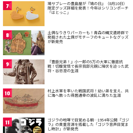
鳩サブレーの豊島屋が『鳩の日』（8月10日）
7
限定グッズ詳細を発表！今年はシリコンポーチ
「はとっこ」
土偶なりきりパーカーも！青森の縄文遺跡群で
8
発掘された土偶がモチーフのキュートなグッズ
が新発売
『豊臣兄弟！』小一郎の5万の大軍に徹底抗
9
戦！切腹覚悟で長宗我部元親に降伏を迫った武
将・谷忠澄の生涯
村上水軍を率いた戦国武将！幼い弟を支え、共
10
に海へ散った得居通幸の波乱に満ちた生涯
ゴジラの咆哮で目覚める朝…1954年公開『ゴジ
11
ラ』の貴重音源を搭載した「ゴジラ音声目覚ま
し時計」が新発売