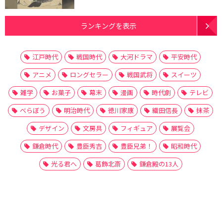
ランキングを表示
江戸時代
戦国時代
大河ドラマ
平安時代
アニメ
ロングセラー
戦国武将
スイーツ
雑学
お菓子
幕末
漫画
時代劇
テレビ
べらぼう
明治時代
徳川家康
織田信長
抹茶
デザイン
文房具
フィギュア
展覧会
鎌倉時代
豊臣秀吉
豊臣兄弟！
昭和時代
光る君へ
葛飾北斎
鎌倉殿の13人