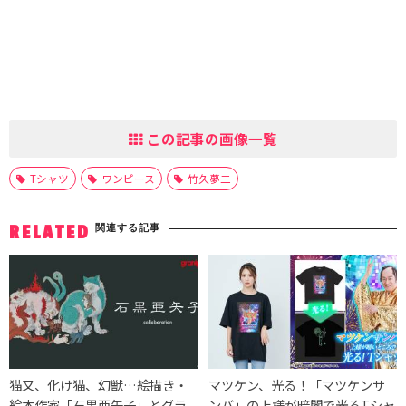
この記事の画像一覧
Tシャツ
ワンピース
竹久夢二
関連する記事
RELATED
猫又、化け猫、幻獣…絵描き・
マツケン、光る！「マツケンサ
絵本作家「石黒亜矢子」とグラ
ンバ」の上様が暗闇で光るTシャ