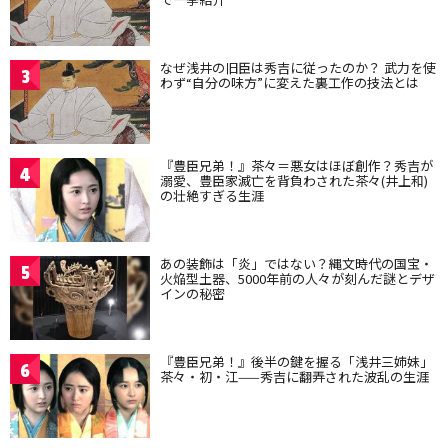
なぜ浅井の旧臣は秀吉に従ったのか？ 武力を使
3
わず“自分の味方”に変えた裏工作の技法とは
『豊臣兄弟！』茶々＝悪女はほぼ創作？秀吉が
4
溺愛、豊臣家滅亡を背負わされた茶々(井上和)
の壮絶すぎる生涯
あの装飾は「炎」ではない？縄文時代の国宝・
5
火焔型土器、5000年前の人々が刻んだ謎とデザ
インの秘密
『豊臣兄弟！』後半の鍵を握る「浅井三姉妹」
6
茶々・初・江——秀吉に翻弄された波乱の生涯