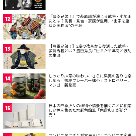
『豊臣兄弟！』で萩原護が演じる武将・小堀正
12
次とは？秀長・秀吉・家康が重用、“出家を重
ねた実務派”の生涯
【豊臣兄弟！】2度の改易から復活した武将・
13
多賀秀種とは？豊臣秀長に仕えた半年間と波乱
の生涯
しっかり抹茶の味わい、さらに果実の香りも楽
14
しめる「無糖フレーバー抹茶」ストロベリー、
マンゴー新発売
日本の四季折々の植物や情景を描くことに相応
15
しい色を集めた水彩色鉛筆『色辞典』が新発
売！
コンビニおにぎりが文房具に！コンビニの定番