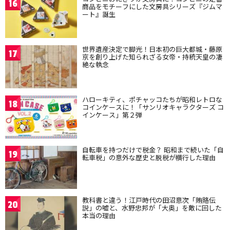
16
商品をモチーフにした文房具シリーズ『ジムマ
ート』誕生
世界遺産決定で脚光！日本初の巨大都城・藤原
17
京を創り上げた知られざる女帝・持統天皇の凄
絶な執念
ハローキティ、ポチャッコたちが昭和レトロな
18
コインケースに！「サンリオキャラクターズ コ
インケース」第２弾
自転車を持つだけで税金？ 昭和まで続いた「自
19
転車税」の意外な歴史と脱税が横行した理由
教科書と違う！江戸時代の田沼意次「賄賂伝
20
説」の嘘と、水野忠邦が「大奥」を敵に回した
本当の理由