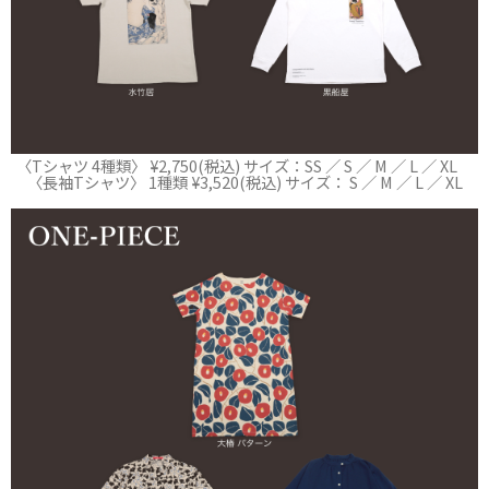
〈Tシャツ 4種類〉 ¥2,750(税込) サイズ：SS ／ S ／ M ／ L ／ XL
〈長袖Tシャツ〉 1種類 ¥3,520(税込) サイズ： S ／ M ／ L ／ XL