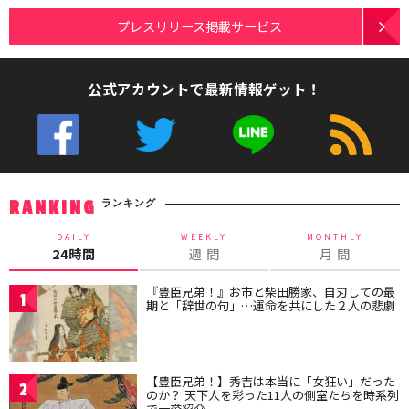
プレスリリース掲載サービス
公式アカウントで最新情報ゲット！
ランキング
RANKING
DAILY
WEEKLY
MONTHLY
24時間
週 間
月 間
『豊臣兄弟！』お市と柴田勝家、自刃しての最
1
期と「辞世の句」…運命を共にした２人の悲劇
【豊臣兄弟！】秀吉は本当に「女狂い」だった
2
のか？ 天下人を彩った11人の側室たちを時系列
で一挙紹介