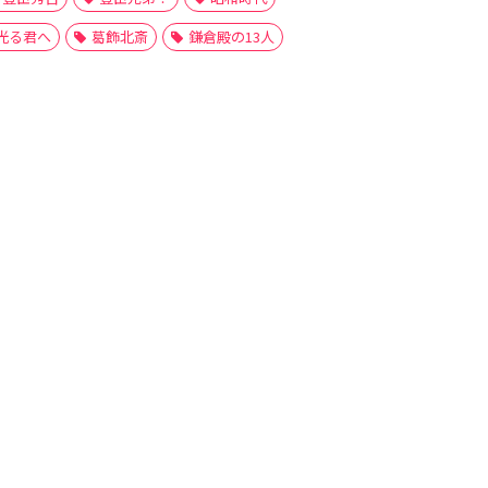
光る君へ
葛飾北斎
鎌倉殿の13人