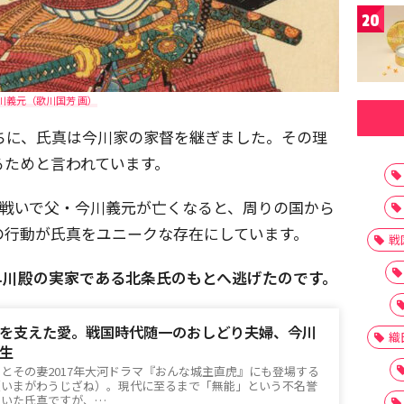
20
川義元（歌川国芳 画）
うちに、氏真は今川家の家督を継ぎました。その理
るためと言われています。
間の戦いで父・今川義元が亡くなると、周りの国から
の行動が氏真をユニークな存在にしています。
戦
早川殿の実家である北条氏のもとへ逃げたのです。
を支えた愛。戦国時代随一のおしどり夫婦、今川
織
生
とその妻2017年大河ドラマ『おんな城主直虎』にも登場する
（いまがわうじざね）。現代に至るまで「無能」という不名誉
ていた氏真ですが、…