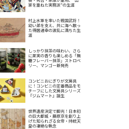
家を重ねた実務派”の生涯
村上水軍を率いた戦国武将！
幼い弟を支え、共に海へ散っ
た得居通幸の波乱に満ちた生
涯
しっかり抹茶の味わい、さら
に果実の香りも楽しめる「無
糖フレーバー抹茶」ストロベ
リー、マンゴー新発売
コンビニおにぎりが文房具
に！コンビニの定番商品をモ
チーフにした文房具シリーズ
『ジムマート』誕生
世界遺産決定で脚光！日本初
の巨大都城・藤原京を創り上
げた知られざる女帝・持統天
皇の凄絶な執念