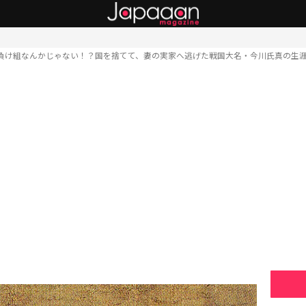
負け組なんかじゃない！？国を捨てて、妻の実家へ逃げた戦国大名・今川氏真の生