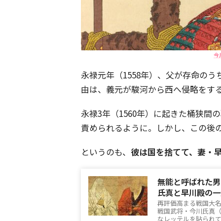
今
永禄元年（1558年）、父が存命の
由は、義元が駿河から西へ侵略をす
永禄3年（1560年）に起きた桶狭
責められるように。しかし、この後
というのも、
彼は国を捨てて、妻・
無能と呼ばれた男
氏真と早川殿の一
再評価高まる戦国大名
戦国武将・今川氏真
なレッテルを貼られ