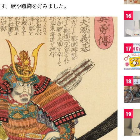
ます。歌や蹴鞠を好みました。
16
17
18
19