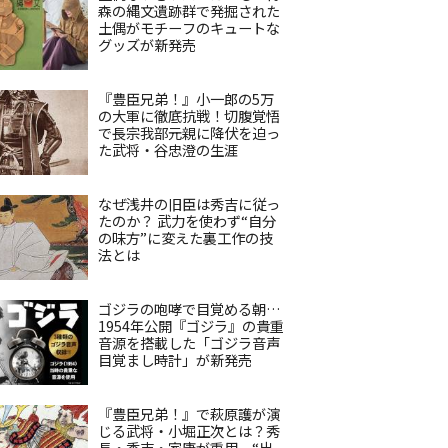
森の縄文遺跡群で発掘された
土偶がモチーフのキュートな
グッズが新発売
『豊臣兄弟！』小一郎の5万
の大軍に徹底抗戦！切腹覚悟
で長宗我部元親に降伏を迫っ
た武将・谷忠澄の生涯
なぜ浅井の旧臣は秀吉に従っ
たのか？ 武力を使わず“自分
の味方”に変えた裏工作の技
法とは
ゴジラの咆哮で目覚める朝…
1954年公開『ゴジラ』の貴重
音源を搭載した「ゴジラ音声
目覚まし時計」が新発売
『豊臣兄弟！』で萩原護が演
じる武将・小堀正次とは？秀
長・秀吉・家康が重用、“出