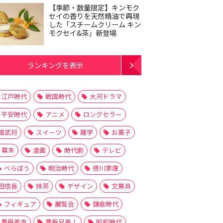
【季節・数量限定】キンモク
セイの香りを天然精油で再現
した「スチームクリーム キン
モクセイ&茶」新登場
ランキングを表示
江戸時代
戦国時代
大河ドラマ
平安時代
アニメ
ロングセラー
国武将
スイーツ
雑学
お菓子
幕末
漫画
時代劇
テレビ
べらぼう
明治時代
徳川家康
田信長
抹茶
デザイン
文房具
フィギュア
展覧会
鎌倉時代
豊臣秀吉
豊臣兄弟！
昭和時代