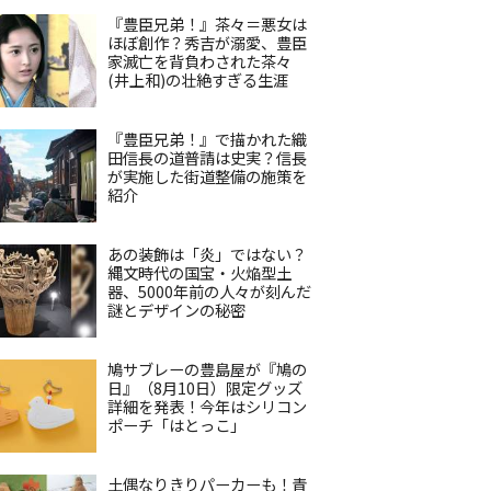
『豊臣兄弟！』茶々＝悪女は
ほぼ創作？秀吉が溺愛、豊臣
家滅亡を背負わされた茶々
(井上和)の壮絶すぎる生涯
『豊臣兄弟！』で描かれた織
田信長の道普請は史実？信長
が実施した街道整備の施策を
紹介
あの装飾は「炎」ではない？
縄文時代の国宝・火焔型土
器、5000年前の人々が刻んだ
謎とデザインの秘密
鳩サブレーの豊島屋が『鳩の
日』（8月10日）限定グッズ
詳細を発表！今年はシリコン
ポーチ「はとっこ」
土偶なりきりパーカーも！青