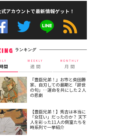
公式アカウントで最新情報ゲット！
ランキング
KING
ILY
WEEKLY
MONTHLY
4時間
週 間
月 間
『豊臣兄弟！』お市と柴田勝
家、自刃しての最期と「辞世
の句」…運命を共にした２人
の悲劇
【豊臣兄弟！】秀吉は本当に
「女狂い」だったのか？ 天下
人を彩った11人の側室たちを
時系列で一挙紹介