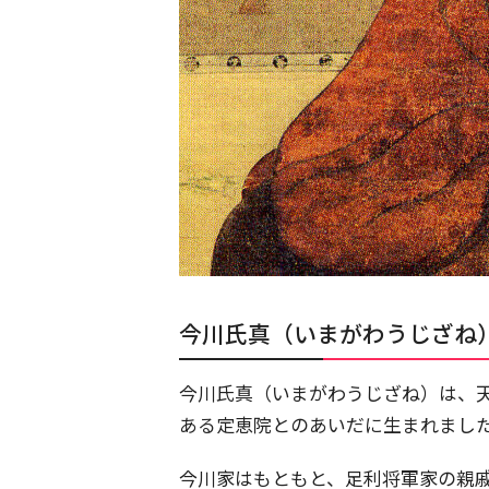
今川氏真（いまがわうじざね
今川氏真（いまがわうじざね）は、天
ある定恵院とのあいだに生まれまし
今川家はもともと、足利将軍家の親