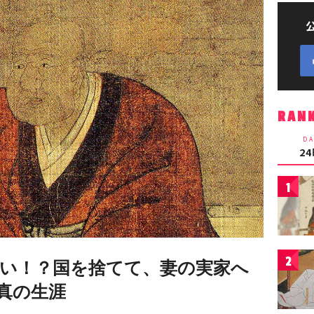
RAN
DA
2
1
2
い！？国を捨てて、妻の実家へ
真の生涯