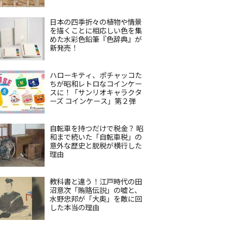
日本の四季折々の植物や情景
を描くことに相応しい色を集
めた水彩色鉛筆『色辞典』が
新発売！
ハローキティ、ポチャッコた
ちが昭和レトロなコインケー
スに！「サンリオキャラクタ
ーズ コインケース」第２弾
自転車を持つだけで税金？ 昭
和まで続いた「自転車税」の
意外な歴史と脱税が横行した
理由
教科書と違う！江戸時代の田
沼意次「賄賂伝説」の嘘と、
水野忠邦が「大奥」を敵に回
した本当の理由