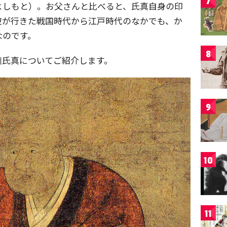
7
よしもと）。お父さんと比べると、氏真自身の印
彼が行きた戦国時代から江戸時代のなかでも、か
なのです。
8
川氏真についてご紹介します。
9
10
11