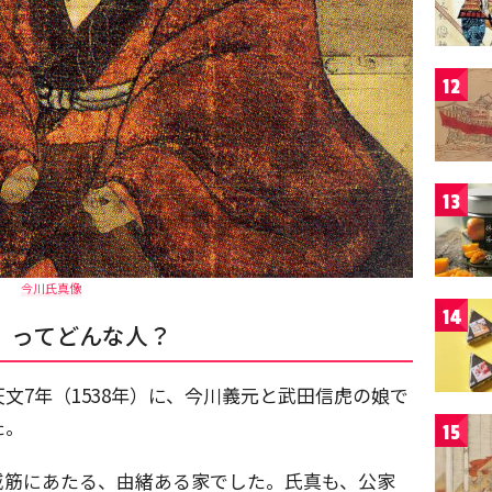
12
13
今川氏真像
14
）ってどんな人？
文7年（1538年）に、今川義元と武田信虎の娘で
た。
15
戚筋にあたる、由緒ある家でした。氏真も、公家