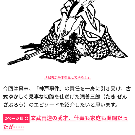
「拙者が手本を見せてやる！」
今回は幕末、「
神戸事件
」の責任を一身に引き受け、
古
式ゆかしく見事な切腹
を仕遂げた
滝善三郎（たき ぜん
ざぶろう）
のエピソードを紹介したいと思います。
文武両道の秀才、仕事も家庭も順調だっ
2ページ目
たが……