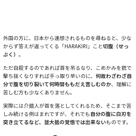
外国の方に、日本から連想されるものを尋ねると、少な
からず答えが返ってくる「HARAKIRI」こと
切腹（せっ
ぷく）
。
ただ自殺するのであれば首を吊るなり、こめかみを銃で
撃ち抜くなりすれば手っ取り早いのに、
何故わざわざ自
分で腹を切り裂いて何時間ももだえ苦しむのか
、理解に
苦しむ方も少なくありません。
実際には介錯人が首を落としてくれるため、そこまで苦
しみ続ける例はまれですが、それでも
自分の腹に白刃を
突き立てるなど、並大抵の覚悟では出来ない
ものです。