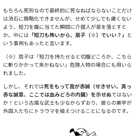
もちろん死刑なので最終的に死なねばならないことだけ
は流石に簡略化できませんが、せめて少しでも痛くない
よう、短刀を腹に当てた瞬間に介錯人が首を落とすと
か、中には
「短刀も怖いから、扇子（※）でいい？」
と
いう事例もあったと言います。
（※）扇子は「短刀を持たせると切腹どころか、こちら
に斬りかかって来かねない」危険人物の場合にも用いら
れました。
しかし、それでは
死をもって我が赤誠（せきせい。真っ
赤な誠意、ここでは血みどろの内臓）を示せぬ
ではない
か！という古風な武士も少なからずおり、彼らの美学が
外国人たちにトラウマを植えつけることになるのです。