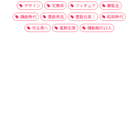
デザイン
文房具
フィギュア
展覧会
鎌倉時代
豊臣秀吉
豊臣兄弟！
昭和時代
光る君へ
葛飾北斎
鎌倉殿の13人