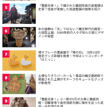
『豊臣兄弟！』で描かれた織田信長の道普請は
5
史実？信長が実施した街道整備の施策を紹介
あの装飾は「炎」ではない？縄文時代の国宝・
6
火焔型土器、5000年前の人々が刻んだ謎とデザ
インの秘密
鳩サブレーの豊島屋が『鳩の日』（8月10日）
7
限定グッズ詳細を発表！今年はシリコンポーチ
「はとっこ」
土偶なりきりパーカーも！青森の縄文遺跡群で
8
発掘された土偶がモチーフのキュートなグッズ
が新発売
『豊臣兄弟！』小一郎の5万の大軍に徹底抗
9
戦！切腹覚悟で長宗我部元親に降伏を迫った武
将・谷忠澄の生涯