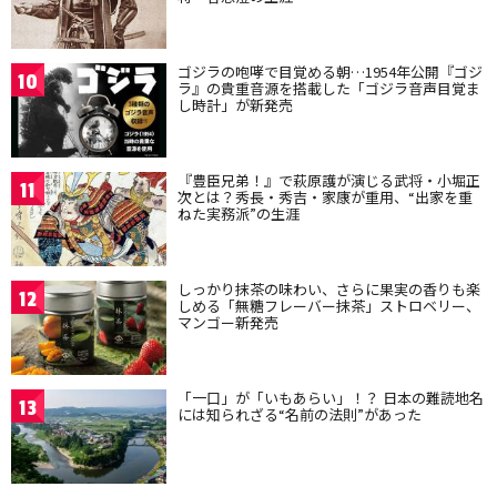
ゴジラの咆哮で目覚める朝…1954年公開『ゴジ
10
ラ』の貴重音源を搭載した「ゴジラ音声目覚ま
し時計」が新発売
『豊臣兄弟！』で萩原護が演じる武将・小堀正
11
次とは？秀長・秀吉・家康が重用、“出家を重
ねた実務派”の生涯
しっかり抹茶の味わい、さらに果実の香りも楽
12
しめる「無糖フレーバー抹茶」ストロベリー、
マンゴー新発売
「一口」が「いもあらい」！？ 日本の難読地名
13
には知られざる“名前の法則”があった