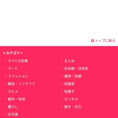
トップに戻る
カテゴリー
すべての記事
まとめ
アート
日本画・浮世絵
ファッション
着物・和服
雑貨・インテリア
和雑貨
グルメ
和菓子
観光・地域
エンタメ
暮らし
歴史・文化
古写真