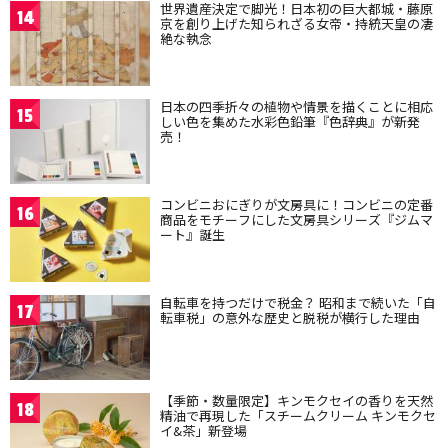
世界遺産決定で脚光！日本初の巨大都城・藤原
14
京を創り上げた知られざる女帝・持統天皇の凄
絶な執念
日本の四季折々の植物や情景を描くことに相応
15
しい色を集めた水彩色鉛筆『色辞典』が新発
売！
コンビニおにぎりが文房具に！コンビニの定番
16
商品をモチーフにした文房具シリーズ『ジムマ
ート』誕生
自転車を持つだけで税金？ 昭和まで続いた「自
17
転車税」の意外な歴史と脱税が横行した理由
【季節・数量限定】キンモクセイの香りを天然
18
精油で再現した「スチームクリーム キンモクセ
イ&茶」新登場