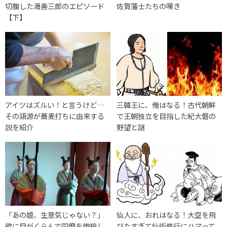
切腹した滝善三郎のエピソード
佐賀藩士たちの嘆き
【下】
アイツはズルい！と言うけど…
三韓王に、俺はなる！古代朝鮮
その語源が蕎麦打ちに由来する
で王朝独立を目指した紀大磐の
説を紹介
野望と謎
「あの娘、生意気じゃない？」
仙人に、おれはなる！大空を飛
欲に目がくらんで同僚を惨殺し
びたすぎて仙術修行にハマって