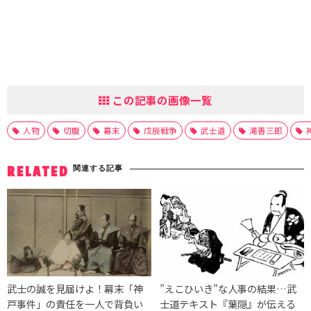
この記事の画像一覧
人物
切腹
幕末
戊辰戦争
武士道
滝善三郎
関連する記事
RELATED
武士の誠を見届けよ！幕末「神
”えこひいき”な人事の結果…武
戸事件」の責任を一人で背負い
士道テキスト『葉隠』が伝える