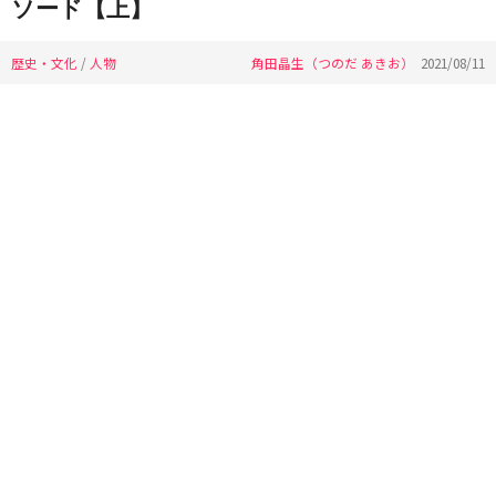
ソード【上】
歴史・文化
/
人物
角田晶生（つのだ あきお）
2021/08/11