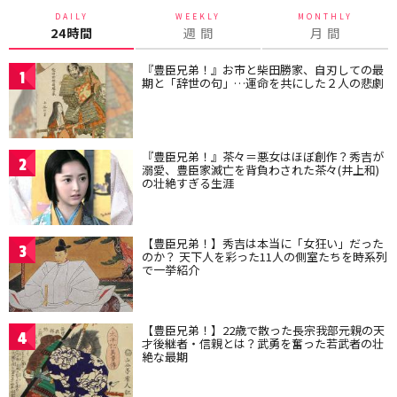
DAILY
WEEKLY
MONTHLY
24時間
週 間
月 間
『豊臣兄弟！』お市と柴田勝家、自刃しての最
1
期と「辞世の句」…運命を共にした２人の悲劇
『豊臣兄弟！』茶々＝悪女はほぼ創作？秀吉が
2
溺愛、豊臣家滅亡を背負わされた茶々(井上和)
の壮絶すぎる生涯
【豊臣兄弟！】秀吉は本当に「女狂い」だった
3
のか？ 天下人を彩った11人の側室たちを時系列
で一挙紹介
【豊臣兄弟！】22歳で散った長宗我部元親の天
4
才後継者・信親とは？武勇を奮った若武者の壮
絶な最期