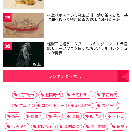
村上水軍を率いた戦国武将！幼い弟を支え、共
19
に海へ散った得居通幸の波乱に満ちた生涯
怪獣革を纏う！ダダ、エレキング…ウルトラ怪
20
獣モチーフの革を使った新アパレルコレクショ
ンが発表
ランキングを表示
江戸時代
戦国時代
大河ドラマ
平安時代
アニメ
ロングセラー
戦国武将
スイーツ
雑学
お菓子
幕末
漫画
時代劇
テレビ
べらぼう
明治時代
織田信長
徳川家康
抹茶