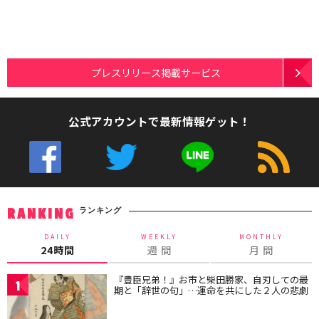
プレスリリース掲載サービス
公式アカウントで最新情報ゲット！
ランキング
RANKING
DAILY
WEEKLY
MONTHLY
24時間
週 間
月 間
『豊臣兄弟！』お市と柴田勝家、自刃しての最
1
期と「辞世の句」…運命を共にした２人の悲劇