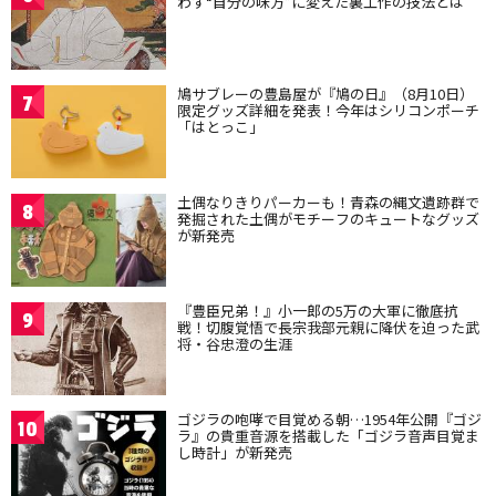
わず“自分の味方”に変えた裏工作の技法とは
鳩サブレーの豊島屋が『鳩の日』（8月10日）
7
限定グッズ詳細を発表！今年はシリコンポーチ
「はとっこ」
土偶なりきりパーカーも！青森の縄文遺跡群で
8
発掘された土偶がモチーフのキュートなグッズ
が新発売
『豊臣兄弟！』小一郎の5万の大軍に徹底抗
9
戦！切腹覚悟で長宗我部元親に降伏を迫った武
将・谷忠澄の生涯
ゴジラの咆哮で目覚める朝…1954年公開『ゴジ
10
ラ』の貴重音源を搭載した「ゴジラ音声目覚ま
し時計」が新発売