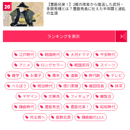
【豊臣兄弟！】2度の改易から復活した武将・
20
多賀秀種とは？豊臣秀長に仕えた半年間と波乱
の生涯
ランキングを表示
江戸時代
戦国時代
大河ドラマ
平安時代
アニメ
ロングセラー
戦国武将
スイーツ
雑学
お菓子
幕末
漫画
時代劇
テレビ
べらぼう
明治時代
徳川家康
織田信長
抹茶
デザイン
文房具
フィギュア
展覧会
鎌倉時代
豊臣秀吉
豊臣兄弟！
昭和時代
光る君へ
葛飾北斎
鎌倉殿の13人