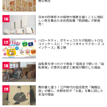
絶な執念
日本の四季折々の植物や情景を描くことに相応
16
しい色を集めた水彩色鉛筆『色辞典』が新発
売！
ハローキティ、ポチャッコたちが昭和レトロな
17
コインケースに！「サンリオキャラクターズ コ
インケース」第２弾
自転車を持つだけで税金？ 昭和まで続いた「自
18
転車税」の意外な歴史と脱税が横行した理由
教科書と違う！江戸時代の田沼意次「賄賂伝
19
説」の嘘と、水野忠邦が「大奥」を敵に回した
本当の理由