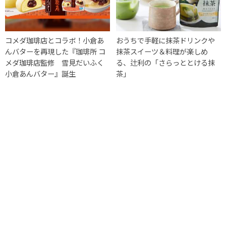
コメダ珈琲店とコラボ！小倉あ
おうちで手軽に抹茶ドリンクや
んバターを再現した『珈琲所 コ
抹茶スイーツ＆料理が楽しめ
メダ珈琲店監修 雪見だいふく
る、辻利の「さらっととける抹
小倉あんバター』誕生
茶」