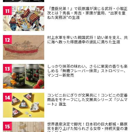
『豊臣兄弟！』で萩原護が演じる武将・小堀正
11
次とは？秀長・秀吉・家康が重用、“出家を重
ねた実務派”の生涯
村上水軍を率いた戦国武将！幼い弟を支え、共
12
に海へ散った得居通幸の波乱に満ちた生涯
しっかり抹茶の味わい、さらに果実の香りも楽
13
しめる「無糖フレーバー抹茶」ストロベリー、
マンゴー新発売
コンビニおにぎりが文房具に！コンビニの定番
14
商品をモチーフにした文房具シリーズ『ジムマ
ート』誕生
世界遺産決定で脚光！日本初の巨大都城・藤原
15
京を創り上げた知られざる女帝・持統天皇の凄