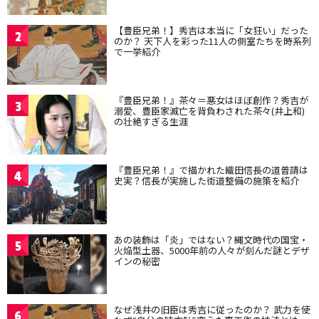
【豊臣兄弟！】秀吉は本当に「女狂い」だった
2
のか？ 天下人を彩った11人の側室たちを時系列
で一挙紹介
『豊臣兄弟！』茶々＝悪女はほぼ創作？秀吉が
3
溺愛、豊臣家滅亡を背負わされた茶々(井上和)
の壮絶すぎる生涯
『豊臣兄弟！』で描かれた織田信長の道普請は
4
史実？信長が実施した街道整備の施策を紹介
あの装飾は「炎」ではない？縄文時代の国宝・
5
火焔型土器、5000年前の人々が刻んだ謎とデザ
インの秘密
なぜ浅井の旧臣は秀吉に従ったのか？ 武力を使
6