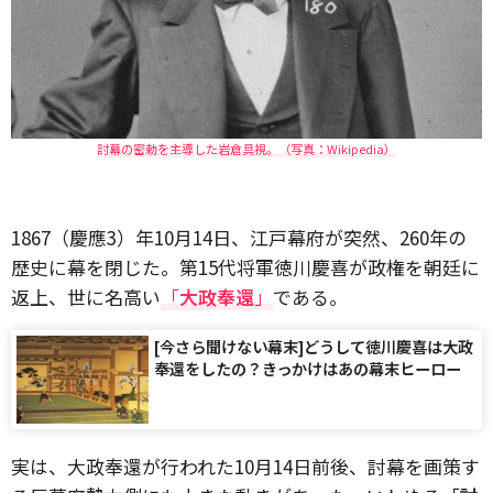
討幕の密勅を主導した岩倉具視。（写真：Wikipedia）
1867（慶應3）年10月14日、江戸幕府が突然、260年の
歴史に幕を閉じた。第15代将軍徳川慶喜が政権を朝廷に
返上、世に名高い
「
大政奉還
」
である。
[今さら聞けない幕末]どうして徳川慶喜は大政
奉還をしたの？きっかけはあの幕末ヒーロー
実は、大政奉還が行われた10月14日前後、討幕を画策す