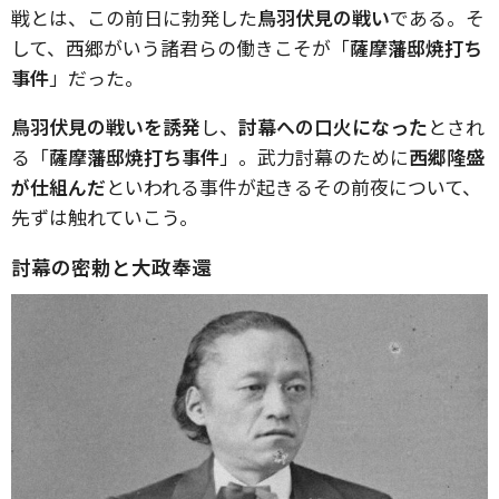
戦とは、この前日に勃発した
鳥羽伏見の戦い
である。そ
して、西郷がいう諸君らの働きこそが「
薩摩藩邸焼打ち
事件
」だった。
鳥羽伏見の戦いを誘発
し、
討幕への口火になった
とされ
る「
薩摩藩邸焼打ち事件
」。武力討幕のために
西郷隆盛
が仕組んだ
といわれる事件が起きるその前夜について、
先ずは触れていこう。
討幕の密勅と大政奉還