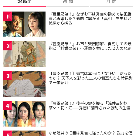
24時間
週 間
月 間
『豊臣兄弟！』なぜお市は秀吉の勧めで柴田勝
1
家と再婚した？悲劇に繋がる「真相」を史料と
伏線から探る
『豊臣兄弟！』お市と柴田勝家、自刃しての最
2
期と「辞世の句」…運命を共にした２人の悲劇
【豊臣兄弟！】秀吉は本当に「女狂い」だった
3
のか？ 天下人を彩った11人の側室たちを時系列
で一挙紹介
『豊臣兄弟！』後半の鍵を握る「浅井三姉妹」
4
茶々・初・江——秀吉に翻弄された波乱の生涯
なぜ浅井の旧臣は秀吉に従ったのか？ 武力を使
5