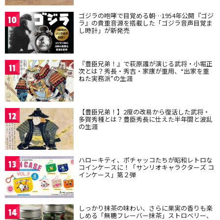
ゴジラの咆哮で目覚める朝…1954年公開『ゴジ
10
ラ』の貴重音源を搭載した「ゴジラ音声目覚ま
し時計」が新発売
『豊臣兄弟！』で萩原護が演じる武将・小堀正
11
次とは？秀長・秀吉・家康が重用、“出家を重
ねた実務派”の生涯
【豊臣兄弟！】2度の改易から復活した武将・
12
多賀秀種とは？豊臣秀長に仕えた半年間と波乱
の生涯
ハローキティ、ポチャッコたちが昭和レトロな
13
コインケースに！「サンリオキャラクターズ コ
インケース」第２弾
しっかり抹茶の味わい、さらに果実の香りも楽
14
しめる「無糖フレーバー抹茶」ストロベリー、