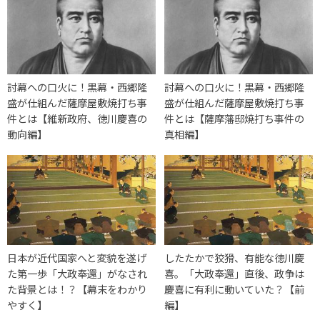
討幕への口火に！黒幕・西郷隆
討幕への口火に！黒幕・西郷隆
盛が仕組んだ薩摩屋敷焼打ち事
盛が仕組んだ薩摩屋敷焼打ち事
件とは【維新政府、徳川慶喜の
件とは【薩摩藩邸焼打ち事件の
動向編】
真相編】
日本が近代国家へと変貌を遂げ
したたかで狡猾、有能な徳川慶
た第一歩「大政奉還」がなされ
喜。「大政奉還」直後、政争は
た背景とは！？【幕末をわかり
慶喜に有利に動いていた？【前
やすく】
編】