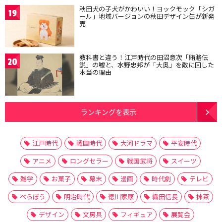
秋田犬の子犬がかわいい！ヨックモック「シガ
19
ール」地域バージョンの秋田デザイン缶が新発
売
教科書と違う！江戸時代の田沼意次「賄賂伝
20
説」の嘘と、水野忠邦が「大奥」を敵に回した
本当の理由
ランキングを表示
江戸時代
戦国時代
大河ドラマ
平安時代
アニメ
ロングセラー
戦国武将
スイーツ
雑学
お菓子
幕末
漫画
時代劇
テレビ
べらぼう
明治時代
徳川家康
織田信長
抹茶
デザイン
文房具
フィギュア
展覧会