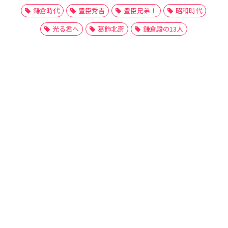
鎌倉時代
豊臣秀吉
豊臣兄弟！
昭和時代
光る君へ
葛飾北斎
鎌倉殿の13人