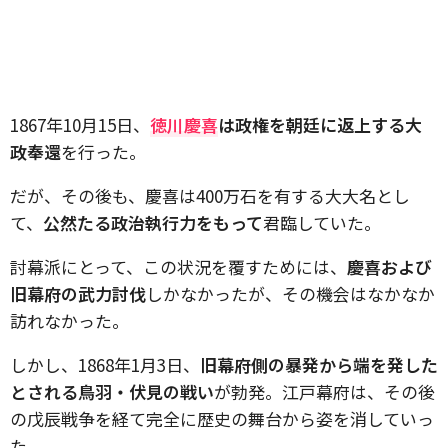
1867年10月15日、
徳川慶喜
は政権を朝廷に返上する大
政奉還
を行った。
だが、その後も、慶喜は400万石を有する大大名とし
て、
公然たる政治執行力をもって
君臨していた。
討幕派にとって、この状況を覆すためには、
慶喜および
旧幕府の武力討伐
しかなかったが、その機会はなかなか
訪れなかった。
しかし、1868年1月3日、
旧幕府側の暴発から端を発した
とされる鳥羽・伏見の戦い
が勃発。江戸幕府は、その後
の戊辰戦争を経て完全に歴史の舞台から姿を消していっ
た。