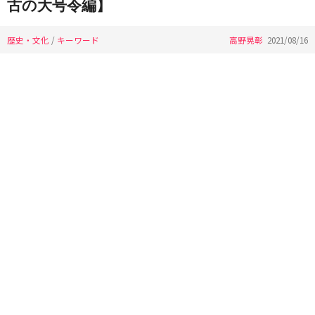
古の大号令編】
歴史・文化
/
キーワード
高野晃彰
2021/08/16