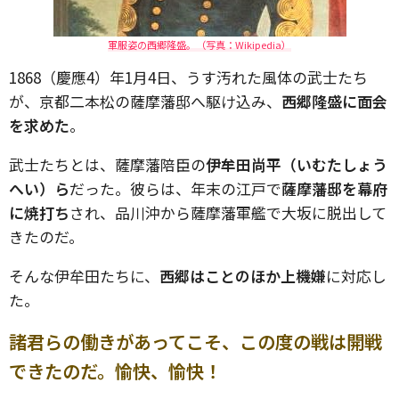
軍服姿の西郷隆盛。（写真：Wikipedia）
1868（慶應4）年1月4日、うす汚れた風体の武士たち
が、京都二本松の薩摩藩邸へ駆け込み、
西郷隆盛に面会
を求めた
。
武士たちとは、薩摩藩陪臣の
伊牟田尚平（いむたしょう
へい）ら
だった。彼らは、年末の江戸で
薩摩藩邸を幕府
に焼打ち
され、品川沖から薩摩藩軍艦で大坂に脱出して
きたのだ。
そんな伊牟田たちに、
西郷はことのほか上機嫌
に対応し
た。
諸君らの働きがあってこそ、この度の戦は開戦
できたのだ。愉快、愉快！