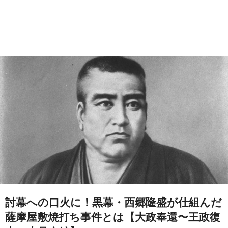
討幕への口火に！黒幕・西郷隆盛が仕組んだ
薩摩屋敷焼打ち事件とは【大政奉還〜王政復