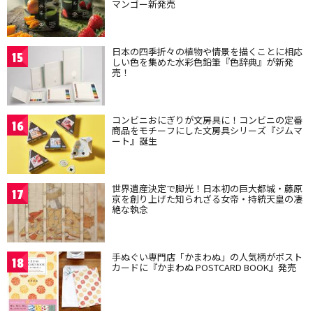
マンゴー新発売
日本の四季折々の植物や情景を描くことに相応
15
しい色を集めた水彩色鉛筆『色辞典』が新発
売！
コンビニおにぎりが文房具に！コンビニの定番
16
商品をモチーフにした文房具シリーズ『ジムマ
ート』誕生
世界遺産決定で脚光！日本初の巨大都城・藤原
17
京を創り上げた知られざる女帝・持統天皇の凄
絶な執念
手ぬぐい専門店「かまわぬ」の人気柄がポスト
18
カードに『かまわぬ POSTCARD BOOK』発売