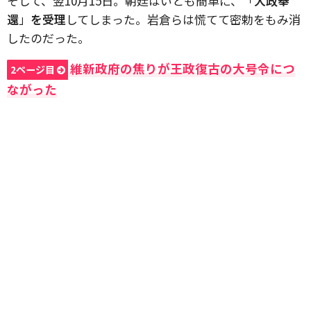
そして、翌10月15日。朝廷はいとも簡単に、「
大政奉
還
」
を受理
してしまった。岩倉らは慌てて密勅をもみ消
したのだった。
維新政府の焦りが王政復古の大号令につ
2ページ目
ながった