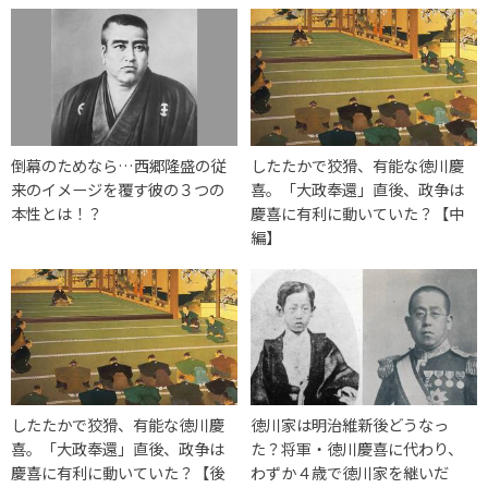
倒幕のためなら…西郷隆盛の従
したたかで狡猾、有能な徳川慶
来のイメージを覆す彼の３つの
喜。「大政奉還」直後、政争は
本性とは！？
慶喜に有利に動いていた？【中
編】
したたかで狡猾、有能な徳川慶
徳川家は明治維新後どうなっ
喜。「大政奉還」直後、政争は
た？将軍・徳川慶喜に代わり、
慶喜に有利に動いていた？【後
わずか４歳で徳川家を継いだ