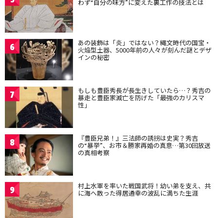
わず“自分の味方”に変えた裏工作の技法とは
あの装飾は「炎」ではない？縄文時代の国宝・
6
火焔型土器、5000年前の人々が刻んだ謎とデザ
インの秘密
もしも豊臣秀長が長生きしていたら…？秀吉の
7
暴走と豊臣家滅亡を防げた「最強のカリスマ
性」
『豊臣兄弟！』三法師の誘拐は史実？秀吉
8
の“暴挙”、お市＆勝家再婚の真意…第30回放送
の真相考察
村上水軍を率いた戦国武将！幼い弟を支え、共
9
に海へ散った得居通幸の波乱に満ちた生涯