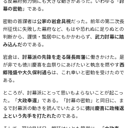
る反幕府勢力側にも大きな動きがあった。いわゆる「
討
幕の密勅
」である。
密勅の首謀者は
公家の岩倉具視
だった。前年の第二次長
州征伐に失敗した幕府など、もはや恐れぬに足りぬとの
判断から、謹慎・蟄居中にもかかわらず、
武力討幕に踏
み込んだ
のである。
岩倉は、
討幕派の先鋒を走る薩長両藩
に働きかけた。是
が非でも徳川慶喜を血祭りにあげたいと執念を燃やす
西
郷隆盛や大久保利通ら
は、これ幸いと密勅を受けたので
ある。
ところが、討幕派にとって思いもよらないことが起こっ
た。「
大政奉還
」である。「討幕の密勅」と同日に、ま
るで討幕派の動きを読んでいたように
徳川慶喜に政権返
上という先手を打たれた
のである。