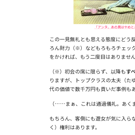
「アンタ、あの男はやめと
この一見無礼とも思える態度にどう
ろん財力（※）などもろもろチェッ
をかければ、もう二度目はありませ
（※）初会の席に限らず、以降も
す
りますが、トップクラスの太夫（た
代の価値で数千万円も貢いだ事例も
（……まぁ、これは通過儀礼。あく
もちろん、客側にも遊女が気に入ら
く）権利はあります。