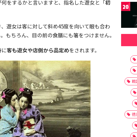
が何をするかと言いますと、指名した遊女と「
初
20
き、遊女は客に対して斜め45度を向いて眼も合わ
ん。もちろん、目の前の食膳にも箸をつけません。
時に
客も遊女や店側から品定め
をされます。
戦
徳