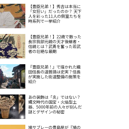
【豊臣兄弟！】秀吉は本当に
「女狂い」だったのか？ 天下
人を彩った11人の側室たちを
時系列で一挙紹介
【豊臣兄弟！】22歳で散った
長宗我部元親の天才後継者・
信親とは？武勇を奮った若武
者の壮絶な最期
『豊臣兄弟！』で描かれた織
田信長の道普請は史実？信長
が実施した街道整備の施策を
紹介
あの装飾は「炎」ではない？
縄文時代の国宝・火焔型土
器、5000年前の人々が刻んだ
謎とデザインの秘密
鳩サブレーの豊島屋が『鳩の