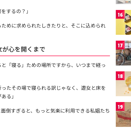
何をするの？」
16
るために求められたしきたりと、そこに込められ
17
女が心を開くまで
ちと「寝る」ための場所ですから、いつまで経っ
18
行ったその場で寝られる訳じゃなく、遊女と床を
がある」
19
に面倒すぎると、もっと気楽に利用できる私娼たち