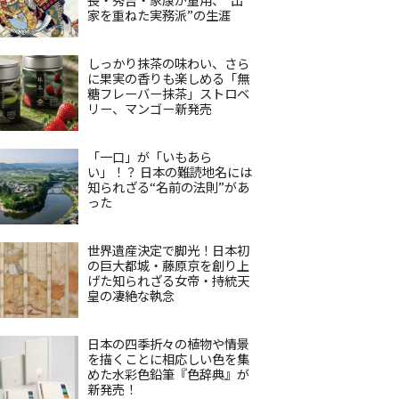
家を重ねた実務派”の生涯
しっかり抹茶の味わい、さら
に果実の香りも楽しめる「無
糖フレーバー抹茶」ストロベ
リー、マンゴー新発売
「一口」が「いもあら
い」！？ 日本の難読地名には
知られざる“名前の法則”があ
った
世界遺産決定で脚光！日本初
の巨大都城・藤原京を創り上
げた知られざる女帝・持統天
皇の凄絶な執念
日本の四季折々の植物や情景
を描くことに相応しい色を集
めた水彩色鉛筆『色辞典』が
新発売！