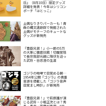
日』（8月10日）限定グッズ
詳細を発表！今年はシリコン
ポーチ「はとっこ」
土偶なりきりパーカーも！青
森の縄文遺跡群で発掘された
土偶がモチーフのキュートな
グッズが新発売
『豊臣兄弟！』小一郎の5万
の大軍に徹底抗戦！切腹覚悟
で長宗我部元親に降伏を迫っ
た武将・谷忠澄の生涯
ゴジラの咆哮で目覚める朝…
1954年公開『ゴジラ』の貴重
音源を搭載した「ゴジラ音声
目覚まし時計」が新発売
『豊臣兄弟！』で萩原護が演
じる武将・小堀正次とは？秀
長・秀吉・家康が重用、“出