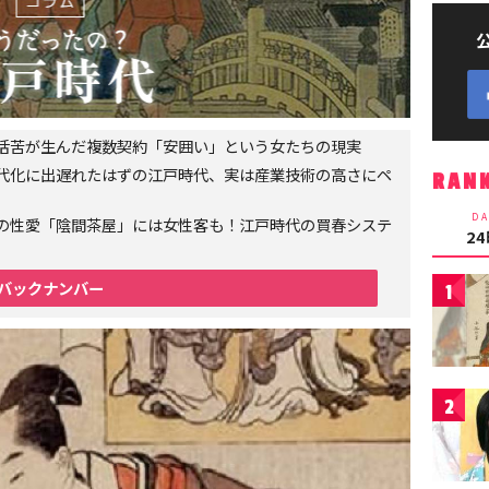
生活苦が生んだ複数契約「安囲い」という女たちの現実
代化に出遅れたはずの江戸時代、実は産業技術の高さにペ
RAN
DA
の性愛「陰間茶屋」には女性客も！江戸時代の買春システ
2
バックナンバー
1
2