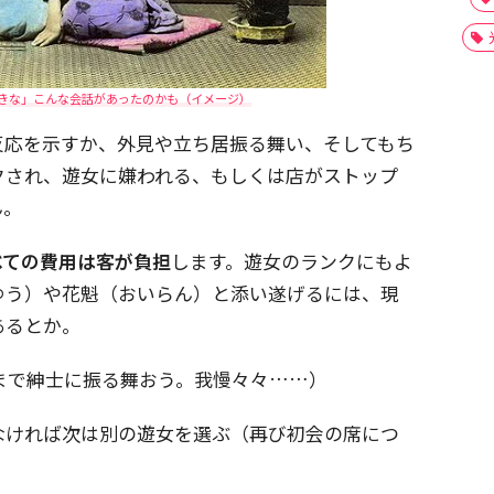
きな」こんな会話があったのかも（イメージ）
反応を示すか、外見や立ち居振る舞い、そしてもち
クされ、遊女に嫌われる、もしくは店がストップ
ん。
べての費用は客が負担
します。遊女のランクにもよ
ゆう）や花魁（おいらん）と添い遂げるには、現
あるとか。
まで紳士に振る舞おう。我慢々々……）
なければ次は別の遊女を選ぶ（再び初会の席につ