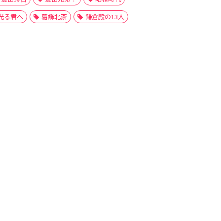
光る君へ
葛飾北斎
鎌倉殿の13人