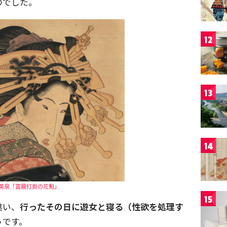
のでした。
12
13
14
英泉「雲龍打掛の花魁」
15
違い、
行ったその日に遊女と寝る（性欲を処理す
うです。