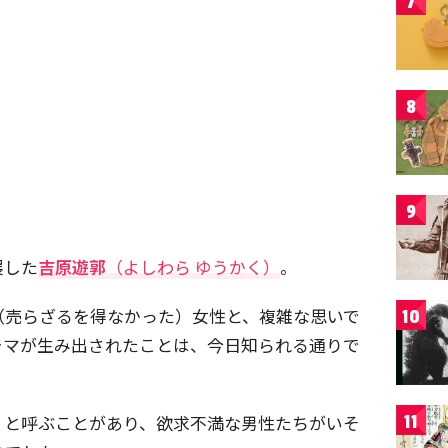
7
8
9
展した
吉原遊郭
（よしわら ゆうかく）
。
（売らざるを得なかった）女性と、複雑な思いで
10
ラマが生み出されたことは、今日知られる通りで
」と呼ぶことがあり、欲求不満な男性たちがいそ
11