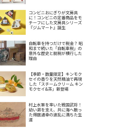
コンビニおにぎりが文房具
に！コンビニの定番商品をモ
チーフにした文房具シリーズ
『ジムマート』誕生
自転車を持つだけで税金？ 昭
和まで続いた「自転車税」の
意外な歴史と脱税が横行した
理由
【季節・数量限定】キンモク
セイの香りを天然精油で再現
した「スチームクリーム キン
モクセイ&茶」新登場
村上水軍を率いた戦国武将！
幼い弟を支え、共に海へ散っ
た得居通幸の波乱に満ちた生
涯