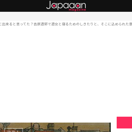
に出来ると思ってた？吉原遊郭で遊女と寝るためのしきたりと、そこに込められた