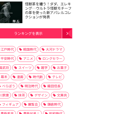
怪獣革を纏う！ダダ、エレキ
ング…ウルトラ怪獣モチーフ
の革を使った新アパレルコレ
クションが発表
ランキングを表示
江戸時代
戦国時代
大河ドラマ
平安時代
アニメ
ロングセラー
国武将
スイーツ
雑学
お菓子
幕末
漫画
時代劇
テレビ
べらぼう
明治時代
織田信長
川家康
抹茶
デザイン
文房具
フィギュア
展覧会
鎌倉時代
豊臣秀吉
豊臣兄弟！
昭和時代