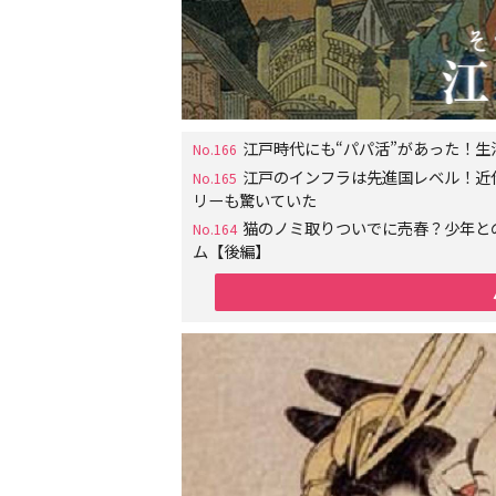
江戸時代にも“パパ活”があった！
No.166
江戸のインフラは先進国レベル！近
No.165
リーも驚いていた
猫のノミ取りついでに売春？少年と
No.164
ム【後編】