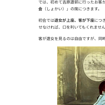
では、初めて吉原遊郭に行ったお客
会
（しょかい）」の席につきます。
初会では
遊女が上座、客が下座
につ
せなければ、口を利いてもくれませ
客が遊女を見るのは自由ですが、同