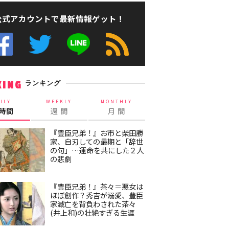
公式アカウントで最新情報ゲット！
ランキング
KING
ILY
WEEKLY
MONTHLY
4時間
週 間
月 間
『豊臣兄弟！』お市と柴田勝
家、自刃しての最期と「辞世
の句」…運命を共にした２人
の悲劇
『豊臣兄弟！』茶々＝悪女は
ほぼ創作？秀吉が溺愛、豊臣
家滅亡を背負わされた茶々
(井上和)の壮絶すぎる生涯