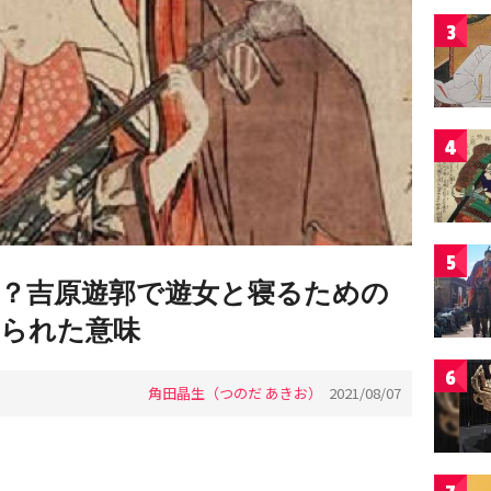
3
4
5
？吉原遊郭で遊女と寝るための
られた意味
6
角田晶生（つのだ あきお）
2021/08/07