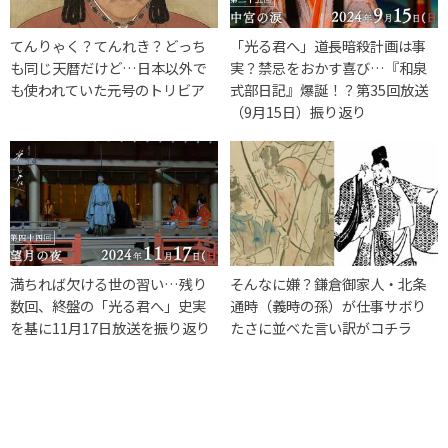
てんりゃく？てんれき？どっち
「光る君へ」道長暗殺計画は事
も同じ天暦だけど…日本以外で
実？禁忌をおかす喜び…『和泉
も使われていた元号のトリビア
式部日記』爆誕！？第35回放送
（9月15日）振り返り
満ちれば欠ける世の習い…残り
そんなに嫌？鎌倉御家人・北条
数回、終盤の「光る君へ」史実
通時（義時の孫）が仕事サボり
を基に11月17日放送を振り返り
たさに並べた言い訳がコチラ