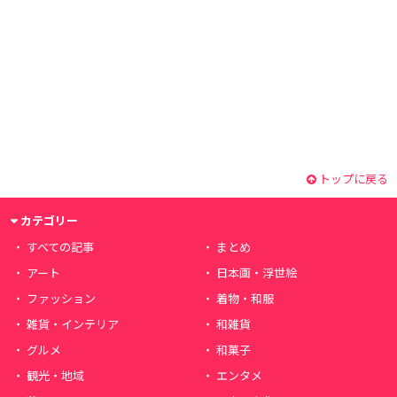
トップに戻る
カテゴリー
すべての記事
まとめ
アート
日本画・浮世絵
ファッション
着物・和服
雑貨・インテリア
和雑貨
グルメ
和菓子
観光・地域
エンタメ