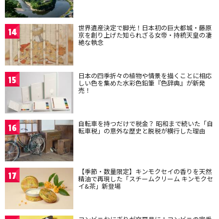
世界遺産決定で脚光！日本初の巨大都城・藤原
14
京を創り上げた知られざる女帝・持統天皇の凄
絶な執念
日本の四季折々の植物や情景を描くことに相応
15
しい色を集めた水彩色鉛筆『色辞典』が新発
売！
自転車を持つだけで税金？ 昭和まで続いた「自
16
転車税」の意外な歴史と脱税が横行した理由
【季節・数量限定】キンモクセイの香りを天然
17
精油で再現した「スチームクリーム キンモクセ
イ&茶」新登場