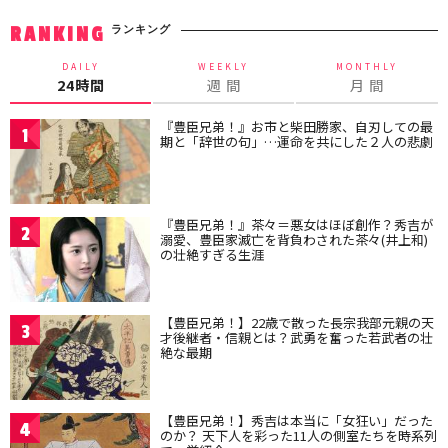
ランキング
RANKING
DAILY
WEEKLY
MONTHLY
24時間
週 間
月 間
『豊臣兄弟！』お市と柴田勝家、自刃しての最
1
期と「辞世の句」…運命を共にした２人の悲劇
『豊臣兄弟！』茶々＝悪女はほぼ創作？秀吉が
2
溺愛、豊臣家滅亡を背負わされた茶々(井上和)
の壮絶すぎる生涯
【豊臣兄弟！】22歳で散った長宗我部元親の天
3
才後継者・信親とは？武勇を奮った若武者の壮
絶な最期
【豊臣兄弟！】秀吉は本当に「女狂い」だった
4
のか？ 天下人を彩った11人の側室たちを時系列