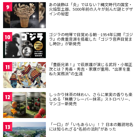
あの装飾は「炎」ではない？縄文時代の国宝・
9
火焔型土器、5000年前の人々が刻んだ謎とデザ
インの秘密
ゴジラの咆哮で目覚める朝…1954年公開『ゴジ
10
ラ』の貴重音源を搭載した「ゴジラ音声目覚ま
し時計」が新発売
『豊臣兄弟！』で萩原護が演じる武将・小堀正
11
次とは？秀長・秀吉・家康が重用、“出家を重
ねた実務派”の生涯
しっかり抹茶の味わい、さらに果実の香りも楽
12
しめる「無糖フレーバー抹茶」ストロベリー、
マンゴー新発売
「一口」が「いもあらい」！？ 日本の難読地名
13
には知られざる“名前の法則”があった