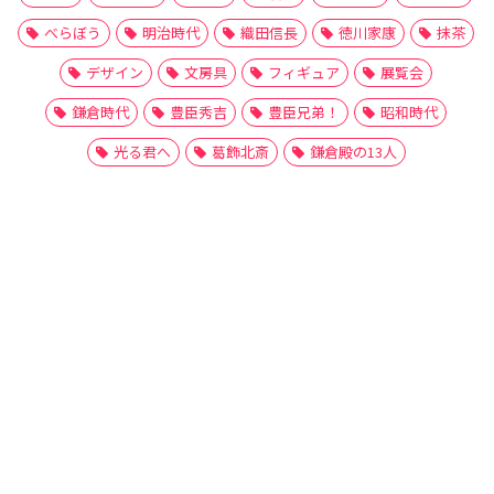
べらぼう
明治時代
織田信長
徳川家康
抹茶
デザイン
文房具
フィギュア
展覧会
鎌倉時代
豊臣秀吉
豊臣兄弟！
昭和時代
光る君へ
葛飾北斎
鎌倉殿の13人