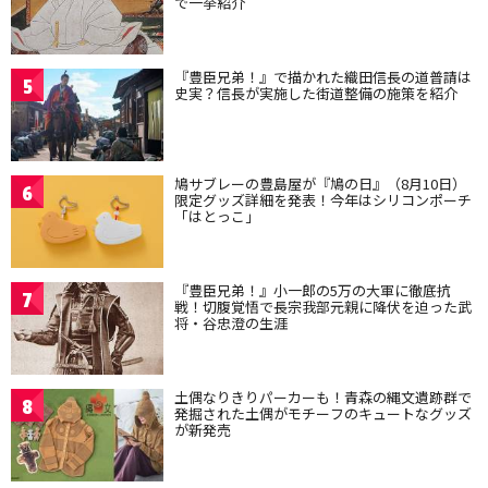
で一挙紹介
『豊臣兄弟！』で描かれた織田信長の道普請は
5
史実？信長が実施した街道整備の施策を紹介
鳩サブレーの豊島屋が『鳩の日』（8月10日）
6
限定グッズ詳細を発表！今年はシリコンポーチ
「はとっこ」
『豊臣兄弟！』小一郎の5万の大軍に徹底抗
7
戦！切腹覚悟で長宗我部元親に降伏を迫った武
将・谷忠澄の生涯
土偶なりきりパーカーも！青森の縄文遺跡群で
8
発掘された土偶がモチーフのキュートなグッズ
が新発売