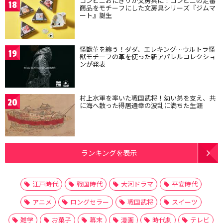
コンビニおにぎりが文房具に！コンビニの定番
18
商品をモチーフにした文房具シリーズ『ジムマ
ート』誕生
怪獣革を纏う！ダダ、エレキング…ウルトラ怪
19
獣モチーフの革を使った新アパレルコレクショ
ンが発表
村上水軍を率いた戦国武将！幼い弟を支え、共
20
に海へ散った得居通幸の波乱に満ちた生涯
ランキングを表示
江戸時代
戦国時代
大河ドラマ
平安時代
アニメ
ロングセラー
戦国武将
スイーツ
雑学
お菓子
幕末
漫画
時代劇
テレビ