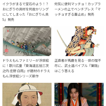
イクラがまるで宝石のよう！？
何気に便利マッチョ！カップラ
おにぎりの具材を何故かリング
ーメンの上でベンチプレス「マ
にしてしまった『おにぎりん具
ッチョすぎる蓋止め」発売
5』発売
ドラえもんファミリーが浮世絵
正直者が馬鹿を見る…世の理不
に！歌川広重『東海道五拾三次
尽に、武士道バイブル『葉隠』
之内 庄野 白雨』が題材のドラえ
はこう答える
もん浮世絵シリーズ新作