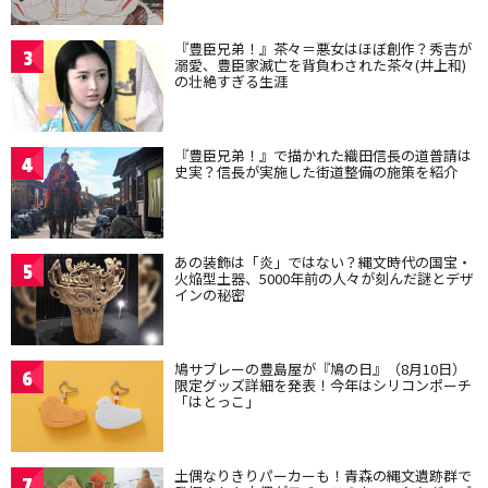
『豊臣兄弟！』茶々＝悪女はほぼ創作？秀吉が
3
溺愛、豊臣家滅亡を背負わされた茶々(井上和)
の壮絶すぎる生涯
『豊臣兄弟！』で描かれた織田信長の道普請は
4
史実？信長が実施した街道整備の施策を紹介
あの装飾は「炎」ではない？縄文時代の国宝・
5
火焔型土器、5000年前の人々が刻んだ謎とデザ
インの秘密
鳩サブレーの豊島屋が『鳩の日』（8月10日）
6
限定グッズ詳細を発表！今年はシリコンポーチ
「はとっこ」
土偶なりきりパーカーも！青森の縄文遺跡群で
7