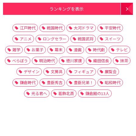
ランキングを表示
江戸時代
戦国時代
大河ドラマ
平安時代
アニメ
ロングセラー
戦国武将
スイーツ
雑学
お菓子
幕末
漫画
時代劇
テレビ
べらぼう
明治時代
徳川家康
織田信長
抹茶
デザイン
文房具
フィギュア
展覧会
鎌倉時代
豊臣秀吉
豊臣兄弟！
昭和時代
光る君へ
葛飾北斎
鎌倉殿の13人