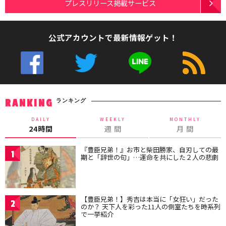
プレスリリース掲載サービス
公式アカウントで最新情報ゲット！
ランキング
RANKING
DAILY
WEEKLY
MONTHLY
24時間
週 間
月 間
『豊臣兄弟！』お市と柴田勝家、自刃しての最
1
期と「辞世の句」…運命を共にした２人の悲劇
【豊臣兄弟！】秀吉は本当に「女狂い」だった
2
のか？ 天下人を彩った11人の側室たちを時系列
で一挙紹介