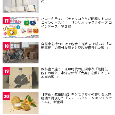
売！
ハローキティ、ポチャッコたちが昭和レトロな
17
コインケースに！「サンリオキャラクターズ コ
インケース」第２弾
自転車を持つだけで税金？ 昭和まで続いた「自
18
転車税」の意外な歴史と脱税が横行した理由
教科書と違う！江戸時代の田沼意次「賄賂伝
19
説」の嘘と、水野忠邦が「大奥」を敵に回した
本当の理由
【季節・数量限定】キンモクセイの香りを天然
20
精油で再現した「スチームクリーム キンモクセ
イ&茶」新登場