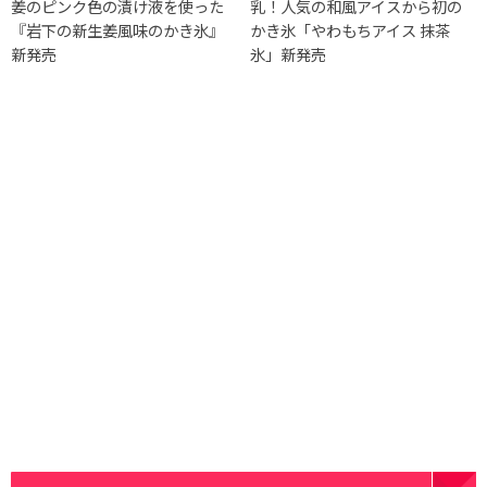
姜のピンク色の漬け液を使った
乳！人気の和風アイスから初の
『岩下の新生姜風味のかき氷』
かき氷「やわもちアイス 抹茶
新発売
氷」新発売