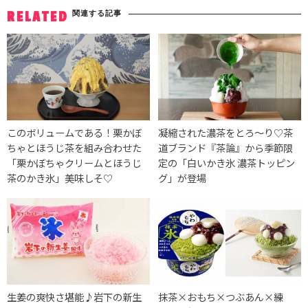
関連する記事
RELATED
このボリュームである！栗かぼ
凝縮された濃茶をとろ〜り♡茶
ちゃとほうじ茶を組み合わせた
道ブランド『茶論』から季節限
「栗かぼちゃクリームとほうじ
定の「白いかき氷 濃茶トッピン
茶のかき氷」美味しそ♡
グ」が登場
生姜の爽快さ堪能♪岩下の新生
抹茶×おもち×つぶあん×練