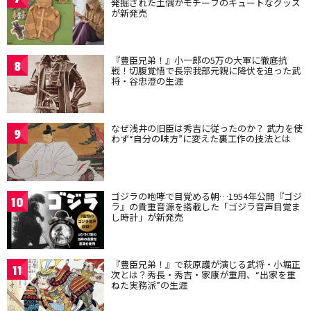
発掘された土偶がモチーフのキュートなグッズ
が新発売
『豊臣兄弟！』小一郎の5万の大軍に徹底抗
8
戦！切腹覚悟で長宗我部元親に降伏を迫った武
将・谷忠澄の生涯
なぜ浅井の旧臣は秀吉に従ったのか？ 武力を使
9
わず“自分の味方”に変えた裏工作の技法とは
ゴジラの咆哮で目覚める朝…1954年公開『ゴジ
10
ラ』の貴重音源を搭載した「ゴジラ音声目覚ま
し時計」が新発売
『豊臣兄弟！』で萩原護が演じる武将・小堀正
11
次とは？秀長・秀吉・家康が重用、“出家を重
ねた実務派”の生涯