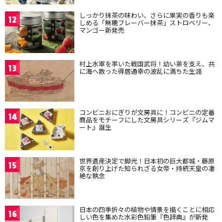
しっかり抹茶の味わい、さらに果実の香りも楽
12
しめる「無糖フレーバー抹茶」ストロベリー、
マンゴー新発売
村上水軍を率いた戦国武将！幼い弟を支え、共
13
に海へ散った得居通幸の波乱に満ちた生涯
コンビニおにぎりが文房具に！コンビニの定番
14
商品をモチーフにした文房具シリーズ『ジムマ
ート』誕生
世界遺産決定で脚光！日本初の巨大都城・藤原
15
京を創り上げた知られざる女帝・持統天皇の凄
絶な執念
日本の四季折々の植物や情景を描くことに相応
16
しい色を集めた水彩色鉛筆『色辞典』が新発