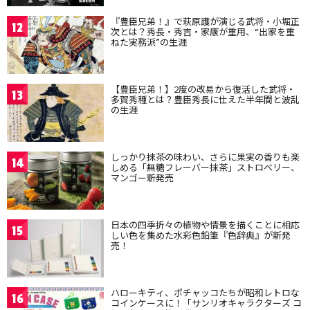
『豊臣兄弟！』で萩原護が演じる武将・小堀正
12
次とは？秀長・秀吉・家康が重用、“出家を重
ねた実務派”の生涯
【豊臣兄弟！】2度の改易から復活した武将・
13
多賀秀種とは？豊臣秀長に仕えた半年間と波乱
の生涯
しっかり抹茶の味わい、さらに果実の香りも楽
14
しめる「無糖フレーバー抹茶」ストロベリー、
マンゴー新発売
日本の四季折々の植物や情景を描くことに相応
15
しい色を集めた水彩色鉛筆『色辞典』が新発
売！
ハローキティ、ポチャッコたちが昭和レトロな
16
コインケースに！「サンリオキャラクターズ コ