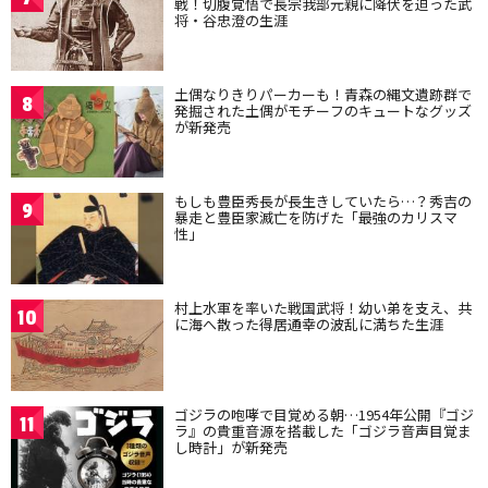
戦！切腹覚悟で長宗我部元親に降伏を迫った武
将・谷忠澄の生涯
土偶なりきりパーカーも！青森の縄文遺跡群で
8
発掘された土偶がモチーフのキュートなグッズ
が新発売
もしも豊臣秀長が長生きしていたら…？秀吉の
9
暴走と豊臣家滅亡を防げた「最強のカリスマ
性」
村上水軍を率いた戦国武将！幼い弟を支え、共
10
に海へ散った得居通幸の波乱に満ちた生涯
ゴジラの咆哮で目覚める朝…1954年公開『ゴジ
11
ラ』の貴重音源を搭載した「ゴジラ音声目覚ま
し時計」が新発売