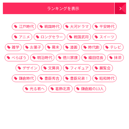
ランキングを表示
江戸時代
戦国時代
大河ドラマ
平安時代
アニメ
ロングセラー
戦国武将
スイーツ
雑学
お菓子
幕末
漫画
時代劇
テレビ
べらぼう
明治時代
徳川家康
織田信長
抹茶
デザイン
文房具
フィギュア
展覧会
鎌倉時代
豊臣秀吉
豊臣兄弟！
昭和時代
光る君へ
葛飾北斎
鎌倉殿の13人