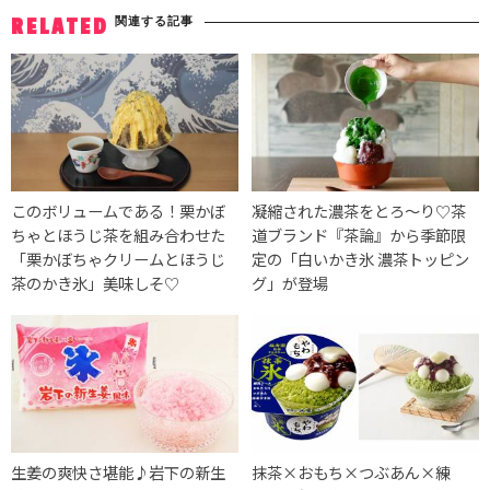
関連する記事
RELATED
このボリュームである！栗かぼ
凝縮された濃茶をとろ〜り♡茶
ちゃとほうじ茶を組み合わせた
道ブランド『茶論』から季節限
「栗かぼちゃクリームとほうじ
定の「白いかき氷 濃茶トッピン
茶のかき氷」美味しそ♡
グ」が登場
生姜の爽快さ堪能♪岩下の新生
抹茶×おもち×つぶあん×練