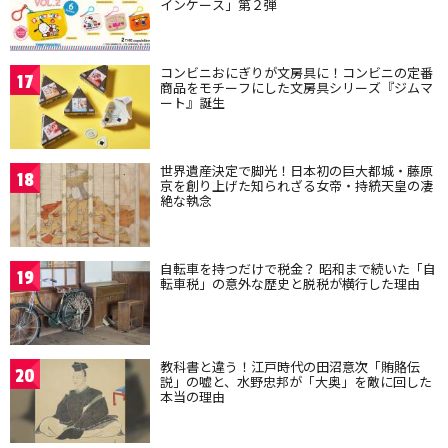
インケース」第２弾
コンビニおにぎりが文房具に！コンビニの定番
17
商品をモチーフにした文房具シリーズ『ジムマ
ート』誕生
世界遺産決定で脚光！日本初の巨大都城・藤原
18
京を創り上げた知られざる女帝・持統天皇の凄
絶な執念
自転車を持つだけで税金？ 昭和まで続いた「自
19
転車税」の意外な歴史と脱税が横行した理由
教科書と違う！江戸時代の田沼意次「賄賂伝
20
説」の嘘と、水野忠邦が「大奥」を敵に回した
本当の理由