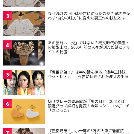
なぜ浅井の旧臣は秀吉に従ったのか？ 武力を使
3
わず“自分の味方”に変えた裏工作の技法とは
あの装飾は「炎」ではない？縄文時代の国宝・
4
火焔型土器、5000年前の人々が刻んだ謎とデザ
インの秘密
『豊臣兄弟！』後半の鍵を握る「浅井三姉妹」
5
茶々・初・江——秀吉に翻弄された波乱の生涯
鳩サブレーの豊島屋が『鳩の日』（8月10日）
6
限定グッズ詳細を発表！今年はシリコンポーチ
「はとっこ」
『豊臣兄弟！』小一郎の5万の大軍に徹底抗
7