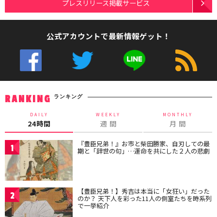
プレスリリース掲載サービス
公式アカウントで最新情報ゲット！
ランキング
RANKING
DAILY
WEEKLY
MONTHLY
24時間
週 間
月 間
『豊臣兄弟！』お市と柴田勝家、自刃しての最
1
期と「辞世の句」…運命を共にした２人の悲劇
【豊臣兄弟！】秀吉は本当に「女狂い」だった
2
のか？ 天下人を彩った11人の側室たちを時系列
で一挙紹介