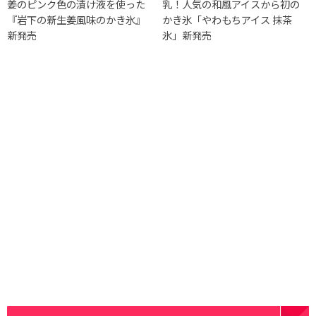
姜のピンク色の漬け液を使った
乳！人気の和風アイスから初の
『岩下の新生姜風味のかき氷』
かき氷「やわもちアイス 抹茶
新発売
氷」新発売