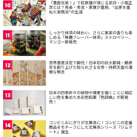
『豊臣兄弟！』で萩原護が演じる武将・小堀正
10
次とは？秀長・秀吉・家康が重用、“出家を重
ねた実務派”の生涯
しっかり抹茶の味わい、さらに果実の香りも楽
11
しめる「無糖フレーバー抹茶」ストロベリー、
マンゴー新発売
世界遺産決定で脚光！日本初の巨大都城・藤原
12
京を創り上げた知られざる女帝・持統天皇の凄
絶な執念
日本の四季折々の植物や情景を描くことに相応
13
しい色を集めた水彩色鉛筆『色辞典』が新発
売！
コンビニおにぎりが文房具に！コンビニの定番
14
商品をモチーフにした文房具シリーズ『ジムマ
ート』誕生