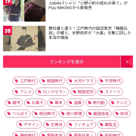
19
JUBAN-Tシャツ「小野小町の成れの果て」が
Play KIMONOから新発売
教科書と違う！江戸時代の田沼意次「賄賂伝
20
説」の嘘と、水野忠邦が「大奥」を敵に回した
本当の理由
ランキングを表示
江戸時代
戦国時代
大河ドラマ
平安時代
アニメ
ロングセラー
戦国武将
スイーツ
雑学
お菓子
幕末
漫画
時代劇
テレビ
べらぼう
明治時代
徳川家康
織田信長
抹茶
デザイン
文房具
フィギュア
展覧会
鎌倉時代
豊臣秀吉
豊臣兄弟！
昭和時代