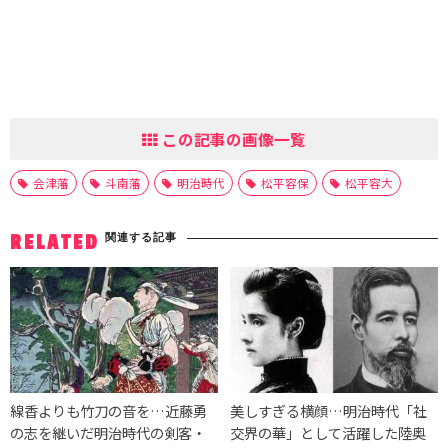
この記事の画像一覧
会津藩
斗南藩
明治時代
松平容保
松平容大
関連する記事
RELATED
線香よりも竹刀の音を…近藤勇
美しすぎる横顔…明治時代「社
の志を継いだ明治時代の剣客・
交界の華」として活躍した陸奥