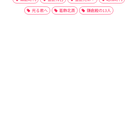
光る君へ
葛飾北斎
鎌倉殿の13人