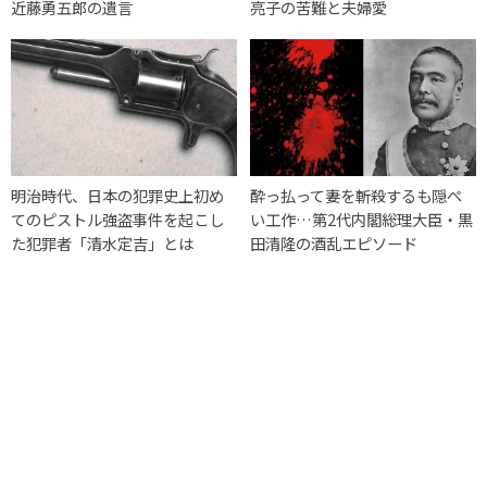
近藤勇五郎の遺言
亮子の苦難と夫婦愛
明治時代、日本の犯罪史上初め
酔っ払って妻を斬殺するも隠ぺ
てのピストル強盗事件を起こし
い工作…第2代内閣総理大臣・黒
た犯罪者「清水定吉」とは
田清隆の酒乱エピソード