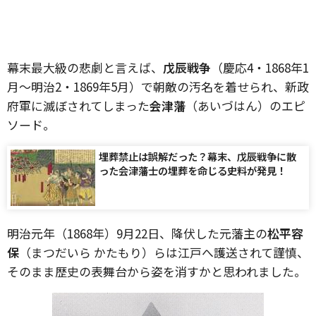
幕末最大級の悲劇と言えば、
戊辰戦争
（慶応4・1868年1
月～明治2・1869年5月）で朝敵の汚名を着せられ、新政
府軍に滅ぼされてしまった
会津藩
（あいづはん）のエピ
ソード。
埋葬禁止は誤解だった？幕末、戊辰戦争に散
った会津藩士の埋葬を命じる史料が発見！
明治元年（1868年）9月22日、降伏した元藩主の
松平容
保
（まつだいら かたもり）らは江戸へ護送されて謹慎、
そのまま歴史の表舞台から姿を消すかと思われました。