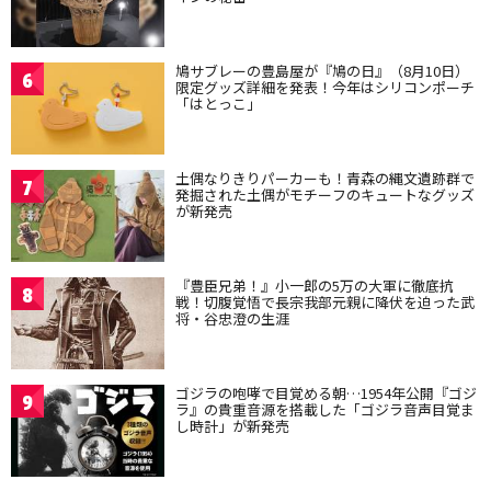
鳩サブレーの豊島屋が『鳩の日』（8月10日）
6
限定グッズ詳細を発表！今年はシリコンポーチ
「はとっこ」
土偶なりきりパーカーも！青森の縄文遺跡群で
7
発掘された土偶がモチーフのキュートなグッズ
が新発売
『豊臣兄弟！』小一郎の5万の大軍に徹底抗
8
戦！切腹覚悟で長宗我部元親に降伏を迫った武
将・谷忠澄の生涯
ゴジラの咆哮で目覚める朝…1954年公開『ゴジ
9
ラ』の貴重音源を搭載した「ゴジラ音声目覚ま
し時計」が新発売