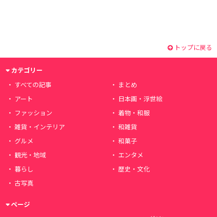
トップに戻る
カテゴリー
すべての記事
まとめ
アート
日本画・浮世絵
ファッション
着物・和服
雑貨・インテリア
和雑貨
グルメ
和菓子
観光・地域
エンタメ
暮らし
歴史・文化
古写真
ページ