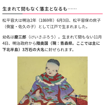
生まれて間もなく藩主となるも……
松平容大は明治2年（1869年）6月3日、松平容保の庶子
（側室・佐久の子）として江戸で生まれました。
幼名は
慶三郎
（けいさぶろう）。生まれて間もない11月
4日、明治政府から
陸奥国（現：青森県。ここでは主に
下北半島）3万石の大名
に封ぜられます。