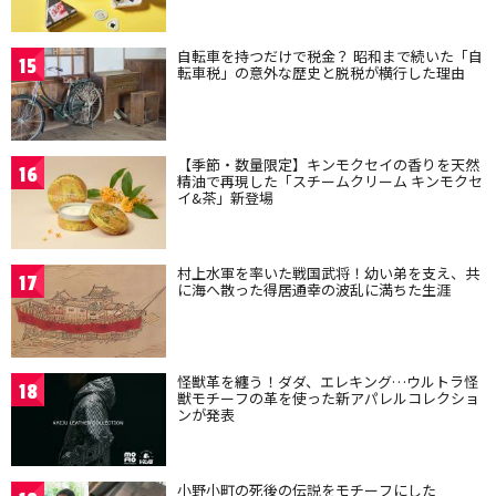
自転車を持つだけで税金？ 昭和まで続いた「自
15
転車税」の意外な歴史と脱税が横行した理由
【季節・数量限定】キンモクセイの香りを天然
16
精油で再現した「スチームクリーム キンモクセ
イ&茶」新登場
村上水軍を率いた戦国武将！幼い弟を支え、共
17
に海へ散った得居通幸の波乱に満ちた生涯
怪獣革を纏う！ダダ、エレキング…ウルトラ怪
18
獣モチーフの革を使った新アパレルコレクショ
ンが発表
小野小町の死後の伝説をモチーフにした