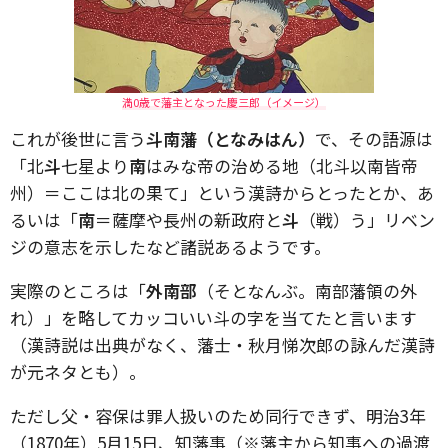
満0歳で藩主となった慶三郎（イメージ）
これが後世に言う
斗南藩（となみはん）
で、その語源は
「北
斗
七星より
南
はみな帝の治める地（北斗以南皆帝
州）＝ここは北の果て」という漢詩からとったとか、あ
るいは「
南
＝薩摩や長州の新政府と
斗
（戦）う」リベン
ジの意志を示したなど諸説あるようです。
実際のところは「
外南部
（そとなんぶ。南部藩領の外
れ）」を略してカッコいい斗の字を当てたと言います
（漢詩説は出典がなく、藩士・秋月悌次郎の詠んだ漢詩
が元ネタとも）。
ただし父・容保は罪人扱いのため同行できず、明治3年
（1870年）5月15日、知藩事（※藩主から知事への過渡