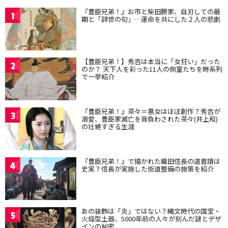
『豊臣兄弟！』お市と柴田勝家、自刃しての最
1
期と「辞世の句」…運命を共にした２人の悲劇
【豊臣兄弟！】秀吉は本当に「女狂い」だった
2
のか？ 天下人を彩った11人の側室たちを時系列
で一挙紹介
『豊臣兄弟！』茶々＝悪女はほぼ創作？秀吉が
3
溺愛、豊臣家滅亡を背負わされた茶々(井上和)
の壮絶すぎる生涯
『豊臣兄弟！』で描かれた織田信長の道普請は
4
史実？信長が実施した街道整備の施策を紹介
あの装飾は「炎」ではない？縄文時代の国宝・
5
火焔型土器、5000年前の人々が刻んだ謎とデザ
インの秘密