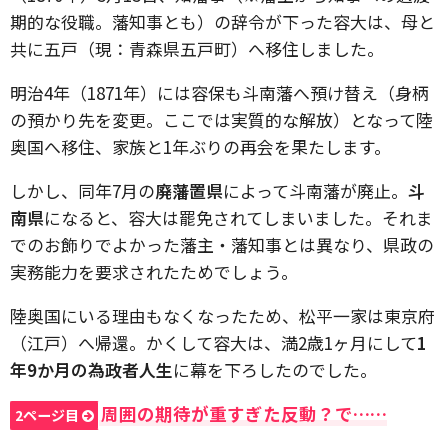
期的な役職。藩知事とも）の辞令が下った容大は、母と
共に五戸（現：青森県五戸町）へ移住しました。
明治4年（1871年）には容保も斗南藩へ預け替え（身柄
の預かり先を変更。ここでは実質的な解放）となって陸
奥国へ移住、家族と1年ぶりの再会を果たします。
しかし、同年7月の
廃藩置県
によって斗南藩が廃止。
斗
南県
になると、容大は罷免されてしまいました。それま
でのお飾りでよかった藩主・藩知事とは異なり、県政の
実務能力を要求されたためでしょう。
陸奥国にいる理由もなくなったため、松平一家は東京府
（江戸）へ帰還。かくして容大は、満2歳1ヶ月にして
1
年9か月の為政者人生
に幕を下ろしたのでした。
周囲の期待が重すぎた反動？で……
2ページ目