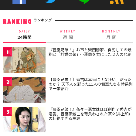
ランキング
RANKING
DAILY
WEEKLY
MONTHLY
24時間
週 間
月 間
『豊臣兄弟！』お市と柴田勝家、自刃しての最
1
期と「辞世の句」…運命を共にした２人の悲劇
【豊臣兄弟！】秀吉は本当に「女狂い」だった
2
のか？ 天下人を彩った11人の側室たちを時系列
で一挙紹介
『豊臣兄弟！』茶々＝悪女はほぼ創作？秀吉が
3
溺愛、豊臣家滅亡を背負わされた茶々(井上和)
の壮絶すぎる生涯