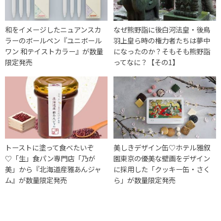
和をイメージしたニュアンスカ
なぜ熊野詣に後白河法皇・後鳥
ラーのボールペン『ユニボール
羽上皇ら時の権力者たちは夢中
ワン 和テイストカラー』が数量
になったのか？そもそも熊野詣
限定発売
ってなに？【その1】
トーストに塗って食べたいぞ
美しきデザイン缶♡ホテル雅叙
♡「生」食パン専門店「乃が
園東京の優美な壁画をデザイン
美」から『北海道産雅あんジャ
に採用した「クッキー缶・さく
ム』が数量限定発売
ら」が数量限定発売