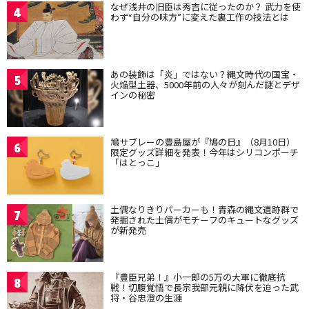
なぜ浅井の旧臣は秀吉に従ったのか？ 武力を使
4
わず“自分の味方”に変えた裏工作の技法とは
あの装飾は「炎」ではない？縄文時代の国宝・
5
火焔型土器、5000年前の人々が刻んだ謎とデザ
インの秘密
鳩サブレーの豊島屋が『鳩の日』（8月10日）
6
限定グッズ詳細を発表！今年はシリコンポーチ
「はとっこ」
土偶なりきりパーカーも！青森の縄文遺跡群で
7
発掘された土偶がモチーフのキュートなグッズ
が新発売
『豊臣兄弟！』小一郎の5万の大軍に徹底抗
8
戦！切腹覚悟で長宗我部元親に降伏を迫った武
将・谷忠澄の生涯