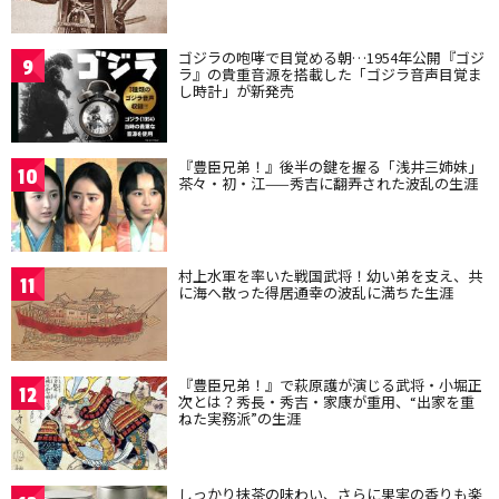
ゴジラの咆哮で目覚める朝…1954年公開『ゴジ
9
ラ』の貴重音源を搭載した「ゴジラ音声目覚ま
し時計」が新発売
『豊臣兄弟！』後半の鍵を握る「浅井三姉妹」
10
茶々・初・江——秀吉に翻弄された波乱の生涯
村上水軍を率いた戦国武将！幼い弟を支え、共
11
に海へ散った得居通幸の波乱に満ちた生涯
『豊臣兄弟！』で萩原護が演じる武将・小堀正
12
次とは？秀長・秀吉・家康が重用、“出家を重
ねた実務派”の生涯
しっかり抹茶の味わい、さらに果実の香りも楽