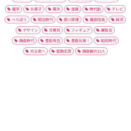
雑学
お菓子
幕末
漫画
時代劇
テレビ
べらぼう
明治時代
徳川家康
織田信長
抹茶
デザイン
文房具
フィギュア
展覧会
鎌倉時代
豊臣秀吉
豊臣兄弟！
昭和時代
光る君へ
葛飾北斎
鎌倉殿の13人