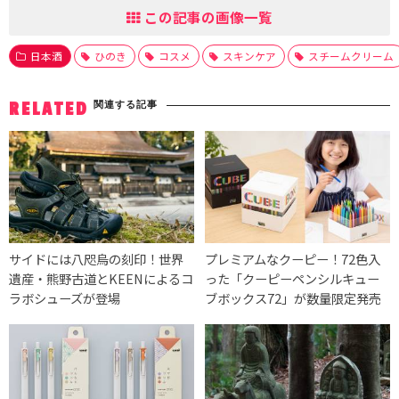
この記事の画像一覧
日本酒
ひのき
コスメ
スキンケア
スチームクリーム
関連する記事
RELATED
サイドには八咫烏の刻印！世界
プレミアムなクーピー！72色入
遺産・熊野古道とKEENによるコ
った「クーピーペンシルキュー
ラボシューズが登場
ブボックス72」が数量限定発売