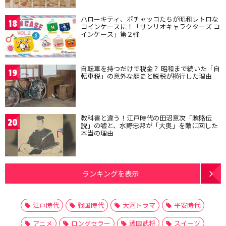
ハローキティ、ポチャッコたちが昭和レトロな
18
コインケースに！「サンリオキャラクターズ コ
インケース」第２弾
自転車を持つだけで税金？ 昭和まで続いた「自
19
転車税」の意外な歴史と脱税が横行した理由
教科書と違う！江戸時代の田沼意次「賄賂伝
20
説」の嘘と、水野忠邦が「大奥」を敵に回した
本当の理由
ランキングを表示
江戸時代
戦国時代
大河ドラマ
平安時代
アニメ
ロングセラー
戦国武将
スイーツ