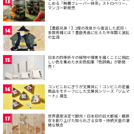
13
しめる「無糖フレーバー抹茶」ストロベリー、
マンゴー新発売
【豊臣兄弟！】2度の改易から復活した武将・
14
多賀秀種とは？豊臣秀長に仕えた半年間と波乱
の生涯
日本の四季折々の植物や情景を描くことに相応
15
しい色を集めた水彩色鉛筆『色辞典』が新発
売！
コンビニおにぎりが文房具に！コンビニの定番
16
商品をモチーフにした文房具シリーズ『ジムマ
ート』誕生
世界遺産決定で脚光！日本初の巨大都城・藤原
17
京を創り上げた知られざる女帝・持統天皇の凄
絶な執念