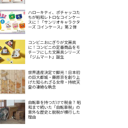
ハローキティ、ポチャッコた
ちが昭和レトロなコインケー
スに！「サンリオキャラクタ
ーズ コインケース」第２弾
コンビニおにぎりが文房具
に！コンビニの定番商品をモ
チーフにした文房具シリーズ
『ジムマート』誕生
世界遺産決定で脚光！日本初
の巨大都城・藤原京を創り上
げた知られざる女帝・持統天
皇の凄絶な執念
自転車を持つだけで税金？ 昭
和まで続いた「自転車税」の
意外な歴史と脱税が横行した
理由