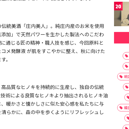
20
の伝統美酒「庄内美人」。純庄内産のお米を使用
無添加」で天然パワーを生かした製法へのこだわ
観に通じる匠の精神・職人技を感じ、今回原料と
コメ発酵液 が肌をすこやかに整え、秋に向けた
ます。
戦
。高品質なヒノキを持続的に生産し、独自の伝統
産技術による良質なヒノキより抽出されるヒノキ油
は、暖かさと懐かしさに似た安心感を私たちに与
織
を清らかに、森の中を歩くようにリフレッシュし