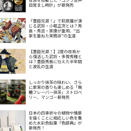
目覚まし時計」が新発売
『豊臣兄弟！』で萩原護が演
じる武将・小堀正次とは？秀
長・秀吉・家康が重用、“出
家を重ねた実務派”の生涯
【豊臣兄弟！】2度の改易か
ら復活した武将・多賀秀種と
は？豊臣秀長に仕えた半年間
と波乱の生涯
しっかり抹茶の味わい、さら
に果実の香りも楽しめる「無
糖フレーバー抹茶」ストロベ
リー、マンゴー新発売
日本の四季折々の植物や情景
を描くことに相応しい色を集
めた水彩色鉛筆『色辞典』が
新発売！