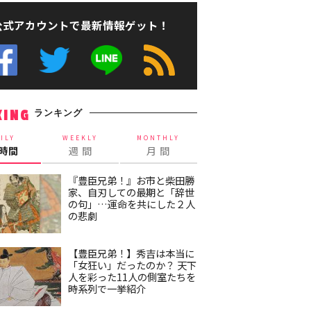
公式アカウントで最新情報ゲット！
ランキング
KING
ILY
WEEKLY
MONTHLY
4時間
週 間
月 間
『豊臣兄弟！』お市と柴田勝
家、自刃しての最期と「辞世
の句」…運命を共にした２人
の悲劇
【豊臣兄弟！】秀吉は本当に
「女狂い」だったのか？ 天下
人を彩った11人の側室たちを
時系列で一挙紹介