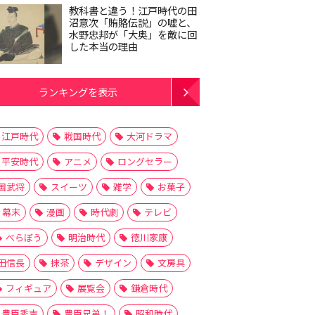
教科書と違う！江戸時代の田
沼意次「賄賂伝説」の嘘と、
水野忠邦が「大奥」を敵に回
した本当の理由
ランキングを表示
江戸時代
戦国時代
大河ドラマ
平安時代
アニメ
ロングセラー
国武将
スイーツ
雑学
お菓子
幕末
漫画
時代劇
テレビ
べらぼう
明治時代
徳川家康
田信長
抹茶
デザイン
文房具
フィギュア
展覧会
鎌倉時代
豊臣秀吉
豊臣兄弟！
昭和時代