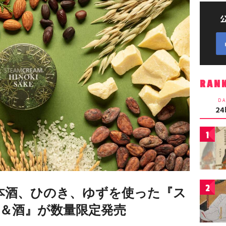
RAN
DA
2
1
2
本酒、ひのき、ゆずを使った『ス
＆酒』が数量限定発売