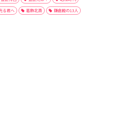
光る君へ
葛飾北斎
鎌倉殿の13人