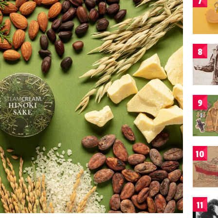
7
8
9
10
11