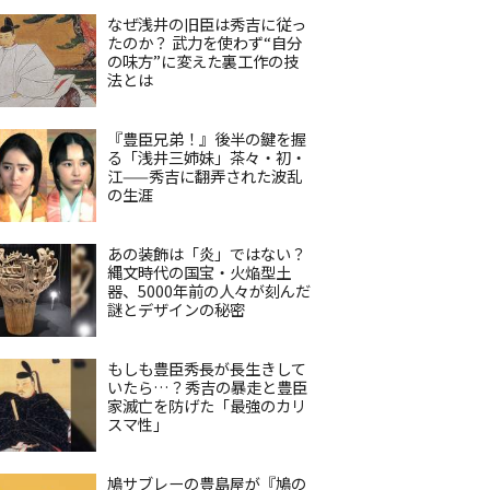
なぜ浅井の旧臣は秀吉に従っ
たのか？ 武力を使わず“自分
の味方”に変えた裏工作の技
法とは
『豊臣兄弟！』後半の鍵を握
る「浅井三姉妹」茶々・初・
江——秀吉に翻弄された波乱
の生涯
あの装飾は「炎」ではない？
縄文時代の国宝・火焔型土
器、5000年前の人々が刻んだ
謎とデザインの秘密
もしも豊臣秀長が長生きして
いたら…？秀吉の暴走と豊臣
家滅亡を防げた「最強のカリ
スマ性」
鳩サブレーの豊島屋が『鳩の