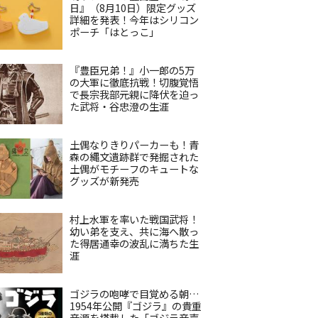
日』（8月10日）限定グッズ
詳細を発表！今年はシリコン
ポーチ「はとっこ」
『豊臣兄弟！』小一郎の5万
の大軍に徹底抗戦！切腹覚悟
で長宗我部元親に降伏を迫っ
た武将・谷忠澄の生涯
土偶なりきりパーカーも！青
森の縄文遺跡群で発掘された
土偶がモチーフのキュートな
グッズが新発売
村上水軍を率いた戦国武将！
幼い弟を支え、共に海へ散っ
た得居通幸の波乱に満ちた生
涯
ゴジラの咆哮で目覚める朝…
1954年公開『ゴジラ』の貴重
音源を搭載した「ゴジラ音声