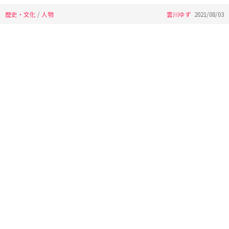
歴史・文化
/
人物
雲川ゆず
2021/08/03