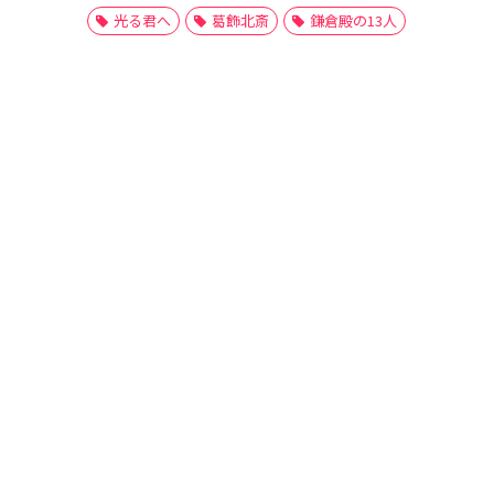
光る君へ
葛飾北斎
鎌倉殿の13人