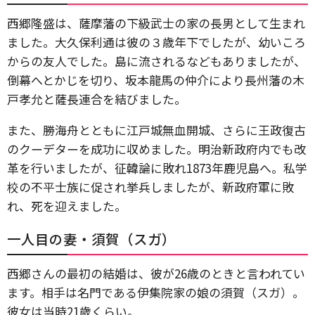
西郷隆盛は、薩摩藩の下級武士の家の長男として生まれ
ました。大久保利通は彼の３歳年下でしたが、幼いころ
からの友人でした。島に流されるなどもありましたが、
倒幕へとかじを切り、坂本龍馬の仲介により長州藩の木
戸孝允と薩長連合を結びました。
また、勝海舟とともに江戸城無血開城、さらに王政復古
のクーデターを成功に収めました。明治新政府内でも改
革を行いましたが、征韓論に敗れ1873年鹿児島へ。私学
校の不平士族に促され挙兵しましたが、新政府軍に敗
れ、死を迎えました。
一人目の妻・須賀（スガ）
西郷さんの最初の結婚は、彼が26歳のときと言われてい
ます。相手は名門である伊集院家の娘の須賀（スガ）。
彼女は当時21歳くらい。