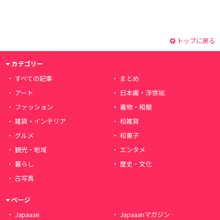
トップに戻る
カテゴリー
すべての記事
まとめ
アート
日本画・浮世絵
ファッション
着物・和服
雑貨・インテリア
和雑貨
グルメ
和菓子
観光・地域
エンタメ
暮らし
歴史・文化
古写真
ページ
Japaaan
Japaaanマガジン