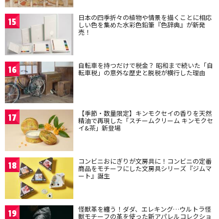
日本の四季折々の植物や情景を描くことに相応
15
しい色を集めた水彩色鉛筆『色辞典』が新発
売！
自転車を持つだけで税金？ 昭和まで続いた「自
16
転車税」の意外な歴史と脱税が横行した理由
【季節・数量限定】キンモクセイの香りを天然
17
精油で再現した「スチームクリーム キンモクセ
イ&茶」新登場
コンビニおにぎりが文房具に！コンビニの定番
18
商品をモチーフにした文房具シリーズ『ジムマ
ート』誕生
怪獣革を纏う！ダダ、エレキング…ウルトラ怪
19
獣モチーフの革を使った新アパレルコレクショ