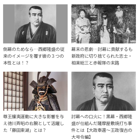
倒幕のためなら…西郷隆盛の従
幕末の悲劇…討幕に貢献するも
来のイメージを覆す彼の３つの
新政府に切り捨てられた志士・
本性とは！？
相楽総三と赤報隊の末路
尊王攘夷運動に大きな影響を与
討幕への口火に！黒幕・西郷隆
え徳川斉昭の右腕として活躍し
盛が仕組んだ薩摩屋敷焼打ち事
た「藤田東湖」とは？
件とは【大政奉還〜王政復古の
大号令編】