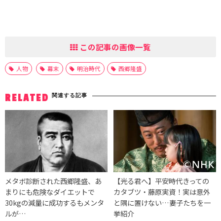
この記事の画像一覧
人物
幕末
明治時代
西郷隆盛
関連する記事
RELATED
メタボ診断された西郷隆盛、あ
【光る君へ】平安時代きっての
まりにも危険なダイエットで
カタブツ・藤原実資！実は意外
30kgの減量に成功するもメンタ
と隅に置けない…妻子たちを一
ルが…
挙紹介