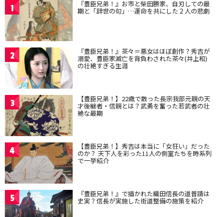
『豊臣兄弟！』お市と柴田勝家、自刃しての最
1
期と「辞世の句」…運命を共にした２人の悲劇
『豊臣兄弟！』茶々＝悪女はほぼ創作？秀吉が
2
溺愛、豊臣家滅亡を背負わされた茶々(井上和)
の壮絶すぎる生涯
【豊臣兄弟！】22歳で散った長宗我部元親の天
3
才後継者・信親とは？武勇を奮った若武者の壮
絶な最期
【豊臣兄弟！】秀吉は本当に「女狂い」だった
4
のか？ 天下人を彩った11人の側室たちを時系列
で一挙紹介
『豊臣兄弟！』で描かれた織田信長の道普請は
5
史実？信長が実施した街道整備の施策を紹介