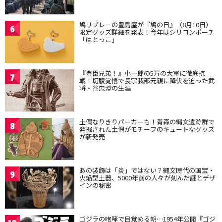
鳩サブレーの豊島屋が『鳩の日』（8月10日）
6
限定グッズ詳細を発表！今年はシリコンポーチ
「はとっこ」
『豊臣兄弟！』小一郎の5万の大軍に徹底抗
7
戦！切腹覚悟で長宗我部元親に降伏を迫った武
将・谷忠澄の生涯
土偶なりきりパーカーも！青森の縄文遺跡群で
8
発掘された土偶がモチーフのキュートなグッズ
が新発売
あの装飾は「炎」ではない？縄文時代の国宝・
9
火焔型土器、5000年前の人々が刻んだ謎とデザ
インの秘密
ゴジラの咆哮で目覚める朝…1954年公開『ゴジ