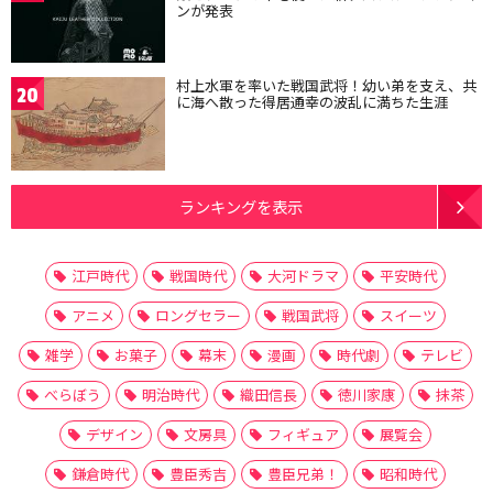
ンが発表
村上水軍を率いた戦国武将！幼い弟を支え、共
20
に海へ散った得居通幸の波乱に満ちた生涯
ランキングを表示
江戸時代
戦国時代
大河ドラマ
平安時代
アニメ
ロングセラー
戦国武将
スイーツ
雑学
お菓子
幕末
漫画
時代劇
テレビ
べらぼう
明治時代
織田信長
徳川家康
抹茶
デザイン
文房具
フィギュア
展覧会
鎌倉時代
豊臣秀吉
豊臣兄弟！
昭和時代