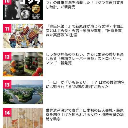
10
ラ』の貴重音源を搭載した「ゴジラ音声目覚ま
し時計」が新発売
『豊臣兄弟！』で萩原護が演じる武将・小堀正
11
次とは？秀長・秀吉・家康が重用、“出家を重
ねた実務派”の生涯
しっかり抹茶の味わい、さらに果実の香りも楽
12
しめる「無糖フレーバー抹茶」ストロベリー、
マンゴー新発売
「一口」が「いもあらい」！？ 日本の難読地名
13
には知られざる“名前の法則”があった
世界遺産決定で脚光！日本初の巨大都城・藤原
14
京を創り上げた知られざる女帝・持統天皇の凄
絶な執念