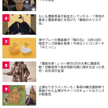
もしも豊臣秀長が長生きしていたら…？秀吉の
6
暴走と豊臣家滅亡を防げた「最強のカリスマ
性」
鳩サブレーの豊島屋が『鳩の日』（8月10日）
7
限定グッズ詳細を発表！今年はシリコンポーチ
「はとっこ」
『豊臣兄弟！』小一郎の5万の大軍に徹底抗
8
戦！切腹覚悟で長宗我部元親に降伏を迫った武
将・谷忠澄の生涯
土偶なりきりパーカーも！青森の縄文遺跡群で
9
発掘された土偶がモチーフのキュートなグッズ
が新発売