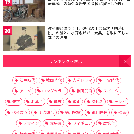
19
転車税」の意外な歴史と脱税が横行した理由
教科書と違う！江戸時代の田沼意次「賄賂伝
20
説」の嘘と、水野忠邦が「大奥」を敵に回した
本当の理由
ランキングを表示
江戸時代
戦国時代
大河ドラマ
平安時代
アニメ
ロングセラー
戦国武将
スイーツ
雑学
お菓子
幕末
漫画
時代劇
テレビ
べらぼう
明治時代
徳川家康
織田信長
抹茶
デザイン
文房具
フィギュア
展覧会
鎌倉時代
豊臣秀吉
豊臣兄弟！
昭和時代