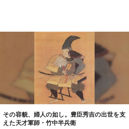
その容貌、婦人の如し。豊臣秀吉の出世を支
えた天才軍師・竹中半兵衛