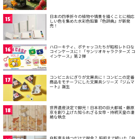
日本の四季折々の植物や情景を描くことに相応
15
しい色を集めた水彩色鉛筆『色辞典』が新発
売！
ハローキティ、ポチャッコたちが昭和レトロな
16
コインケースに！「サンリオキャラクターズ コ
インケース」第２弾
コンビニおにぎりが文房具に！コンビニの定番
17
商品をモチーフにした文房具シリーズ『ジムマ
ート』誕生
世界遺産決定で脚光！日本初の巨大都城・藤原
18
京を創り上げた知られざる女帝・持統天皇の凄
絶な執念
自転車を持つだけで税金？ 昭和まで続いた「自