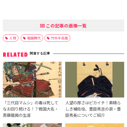
この記事の画像一覧
人物
戦国時代
竹中半兵衛
関連する記事
RELATED
「三代目マムシ」の毒は死して
人望の厚さはピカイチ！素晴ら
なお回り続ける！？戦国大名・
しき補佐役、豊臣秀吉の弟・豊
斎藤龍興の生涯
臣秀長についてご紹介