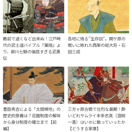
敵前で退くなど出来ぬ！江戸時
各地に残る”生存説”。関ケ原の
代の武士道バイブル『葉隠』よ
戦いに敗れた西軍の総大将・石
り、柳川七騎の偏屈すぎる武勇
田三成
伝
豊臣秀吉による「太閤検地」の
三方ヶ原合戦で壮烈な最期！酔
歴史的意義は？荘園制度の解体
いどれサムライ本多忠真（浪岡
から身分制度の確立まで【前
一喜）はいかに散っていったか
編】
【どうする家康】