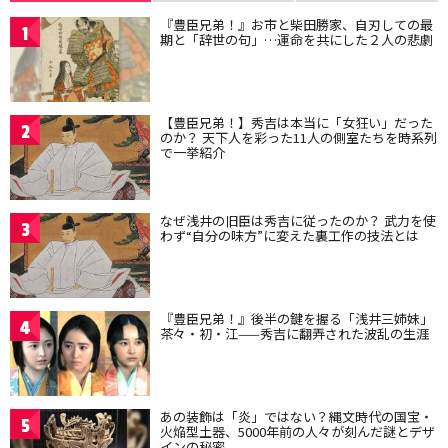
『豊臣兄弟！』お市と柴田勝家、自刃しての最
1
期と「辞世の句」…運命を共にした２人の悲劇
【豊臣兄弟！】秀吉は本当に「女狂い」だった
2
のか？ 天下人を彩った11人の側室たちを時系列
で一挙紹介
なぜ浅井の旧臣は秀吉に従ったのか？ 武力を使
3
わず“自分の味方”に変えた裏工作の技法とは
『豊臣兄弟！』後半の鍵を握る「浅井三姉妹」
4
茶々・初・江——秀吉に翻弄された波乱の生涯
あの装飾は「炎」ではない？縄文時代の国宝・
5
火焔型土器、5000年前の人々が刻んだ謎とデザ
インの秘密