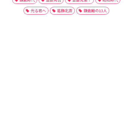
光る君へ
葛飾北斎
鎌倉殿の13人