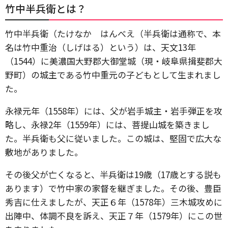
竹中半兵衛とは？
竹中半兵衛（たけなか はんべえ（半兵衛は通称で、本
名は竹中重治（しげはる）という）は、天文13年
（1544）に美濃国大野郡大御堂城（現・岐阜県揖斐郡大
野町）の城主である竹中重元の子どもとして生まれまし
た。
永禄元年（1558年）には、父が岩手城主・岩手弾正を攻
略し、永禄2年（1559年）には、菩提山城を築きまし
た。半兵衛も父に従いました。この城は、堅固で広大な
敷地がありました。
その後父が亡くなると、半兵衛は19歳（17歳とする説も
あります）で竹中家の家督を継ぎました。その後、豊臣
秀吉に仕えましたが、天正６年（1578年）三木城攻めに
出陣中、体調不良を訴え、天正７年（1579年）にこの世