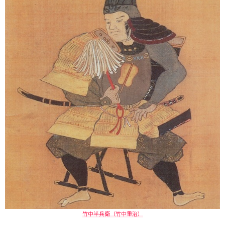
竹中半兵衛（竹中重治）