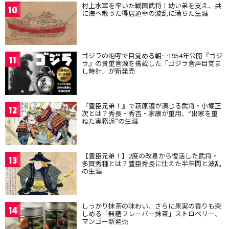
村上水軍を率いた戦国武将！幼い弟を支え、共
10
に海へ散った得居通幸の波乱に満ちた生涯
ゴジラの咆哮で目覚める朝…1954年公開『ゴジ
11
ラ』の貴重音源を搭載した「ゴジラ音声目覚ま
し時計」が新発売
『豊臣兄弟！』で萩原護が演じる武将・小堀正
12
次とは？秀長・秀吉・家康が重用、“出家を重
ねた実務派”の生涯
【豊臣兄弟！】2度の改易から復活した武将・
13
多賀秀種とは？豊臣秀長に仕えた半年間と波乱
の生涯
しっかり抹茶の味わい、さらに果実の香りも楽
14
しめる「無糖フレーバー抹茶」ストロベリー、
マンゴー新発売