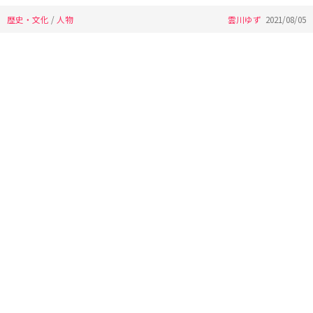
歴史・文化
/
人物
雲川ゆず
2021/08/05