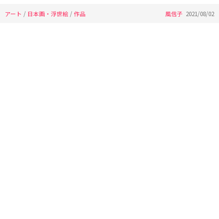
アート
/
日本画・浮世絵
/
作品
風信子
2021/08/02