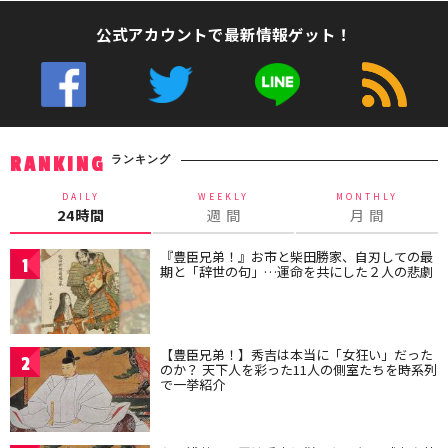
公式アカウントで最新情報ゲット！
ランキング
RANKING
DAILY
WEEKLY
MONTHLY
24時間
週 間
月 間
『豊臣兄弟！』お市と柴田勝家、自刃しての最
1
期と「辞世の句」…運命を共にした２人の悲劇
【豊臣兄弟！】秀吉は本当に「女狂い」だった
2
のか？ 天下人を彩った11人の側室たちを時系列
で一挙紹介