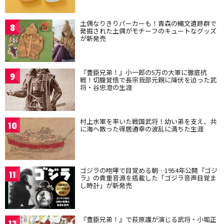
土偶なりきりパーカーも！青森の縄文遺跡群で
8
発掘された土偶がモチーフのキュートなグッズ
が新発売
『豊臣兄弟！』小一郎の5万の大軍に徹底抗
9
戦！切腹覚悟で長宗我部元親に降伏を迫った武
将・谷忠澄の生涯
村上水軍を率いた戦国武将！幼い弟を支え、共
10
に海へ散った得居通幸の波乱に満ちた生涯
ゴジラの咆哮で目覚める朝…1954年公開『ゴジ
11
ラ』の貴重音源を搭載した「ゴジラ音声目覚ま
し時計」が新発売
『豊臣兄弟！』で萩原護が演じる武将・小堀正