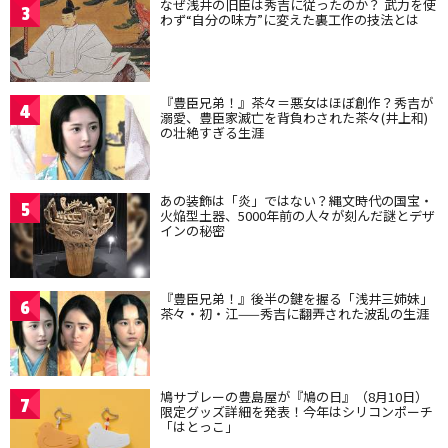
なぜ浅井の旧臣は秀吉に従ったのか？ 武力を使
3
わず“自分の味方”に変えた裏工作の技法とは
『豊臣兄弟！』茶々＝悪女はほぼ創作？秀吉が
4
溺愛、豊臣家滅亡を背負わされた茶々(井上和)
の壮絶すぎる生涯
あの装飾は「炎」ではない？縄文時代の国宝・
5
火焔型土器、5000年前の人々が刻んだ謎とデザ
インの秘密
『豊臣兄弟！』後半の鍵を握る「浅井三姉妹」
6
茶々・初・江——秀吉に翻弄された波乱の生涯
鳩サブレーの豊島屋が『鳩の日』（8月10日）
7
限定グッズ詳細を発表！今年はシリコンポーチ
「はとっこ」