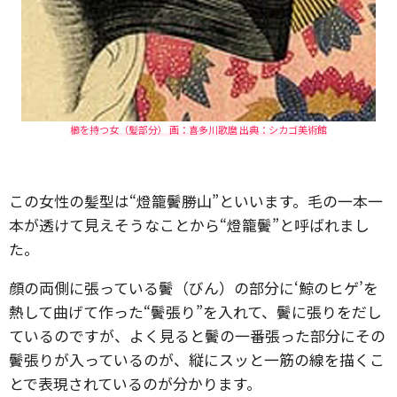
櫛を持つ女（髪部分） 画：喜多川歌麿 出典：シカゴ美術館
この女性の髪型は“燈籠鬢勝山”といいます。毛の一本一
本が透けて見えそうなことから“燈籠鬢”と呼ばれまし
た。
顔の両側に張っている鬢（びん）の部分に‘鯨のヒゲ’を
熱して曲げて作った“鬢張り”を入れて、鬢に張りをだし
ているのですが、よく見ると鬢の一番張った部分にその
鬢張りが入っているのが、縦にスッと一筋の線を描くこ
とで表現されているのが分かります。