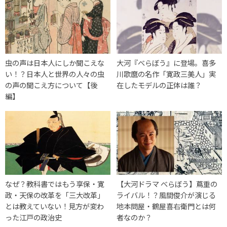
虫の声は日本人にしか聞こえな
大河『べらぼう』に登場。喜多
い！？日本人と世界の人々の虫
川歌麿の名作「寛政三美人」実
の声の聞こえ方について【後
在したモデルの正体は誰？
編】
なぜ？教科書ではもう享保・寛
【大河ドラマ べらぼう】蔦重の
政・天保の改革を「三大改革」
ライバル！？風間俊介が演じる
とは教えていない！見方が変わ
地本問屋・鶴屋喜右衛門とは何
った江戸の政治史
者なのか？