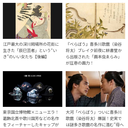
江戸最大の深川岡場所の花街に
『べらぼう』喜多川歌麿（染谷
生きた「辰巳芸者」という“い
将太）ブレイク前夜に耕書堂か
き”のいい女たち【後編】
ら出版された「画本虫ゑらみ」
が圧巻の画力！
東京国立博物館×ニューエラ！
大河「べらぼう」ついに喜多川
葛飾北斎や歌川国芳などの名作
歌麿（染谷将太）爆誕！史実で
をフィーチャーしたキャップが
は謎多き歌麿の名作に潜む”母へ