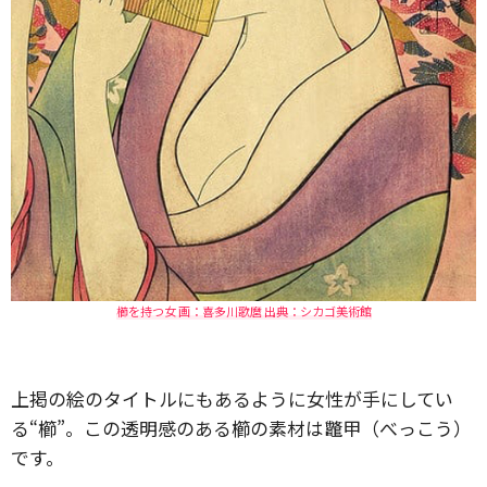
櫛を持つ女 画：喜多川歌麿 出典：シカゴ美術館
上掲の絵のタイトルにもあるように女性が手にしてい
る“櫛”。この透明感のある櫛の素材は鼈甲（べっこう）
です。