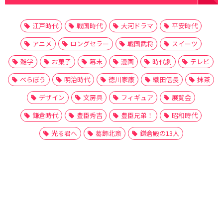
江戸時代
戦国時代
大河ドラマ
平安時代
アニメ
ロングセラー
戦国武将
スイーツ
雑学
お菓子
幕末
漫画
時代劇
テレビ
べらぼう
明治時代
徳川家康
織田信長
抹茶
デザイン
文房具
フィギュア
展覧会
鎌倉時代
豊臣秀吉
豊臣兄弟！
昭和時代
光る君へ
葛飾北斎
鎌倉殿の13人