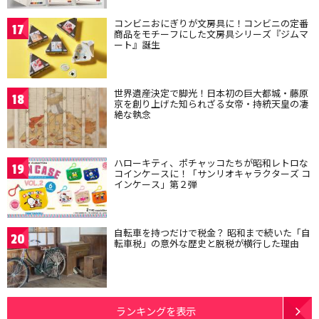
コンビニおにぎりが文房具に！コンビニの定番
17
商品をモチーフにした文房具シリーズ『ジムマ
ート』誕生
世界遺産決定で脚光！日本初の巨大都城・藤原
18
京を創り上げた知られざる女帝・持統天皇の凄
絶な執念
ハローキティ、ポチャッコたちが昭和レトロな
19
コインケースに！「サンリオキャラクターズ コ
インケース」第２弾
自転車を持つだけで税金？ 昭和まで続いた「自
20
転車税」の意外な歴史と脱税が横行した理由
ランキングを表示