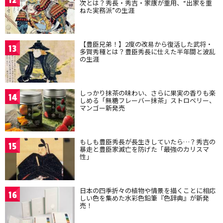
12
次とは？秀長・秀吉・家康が重用、“出家を重
ねた実務派”の生涯
【豊臣兄弟！】2度の改易から復活した武将・
13
多賀秀種とは？豊臣秀長に仕えた半年間と波乱
の生涯
しっかり抹茶の味わい、さらに果実の香りも楽
14
しめる「無糖フレーバー抹茶」ストロベリー、
マンゴー新発売
もしも豊臣秀長が長生きしていたら…？秀吉の
15
暴走と豊臣家滅亡を防げた「最強のカリスマ
性」
日本の四季折々の植物や情景を描くことに相応
16
しい色を集めた水彩色鉛筆『色辞典』が新発
売！