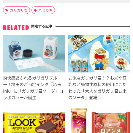
ガリガリ君
ハミガキ
関連する記事
RELATED
爽快感あふれるガリガリブル
お米なガリガリ君！？お米や豆
ー！埼玉のご当地インク『彩玉
乳など植物性原料の使用にこだ
ink』に「ガリガリ君ソーダ」コ
わった「大人なガリガリ君お米
ラボカラーが誕生
のソーダ」登場