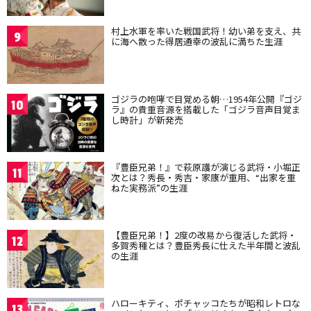
村上水軍を率いた戦国武将！幼い弟を支え、共
9
に海へ散った得居通幸の波乱に満ちた生涯
ゴジラの咆哮で目覚める朝…1954年公開『ゴジ
10
ラ』の貴重音源を搭載した「ゴジラ音声目覚ま
し時計」が新発売
『豊臣兄弟！』で萩原護が演じる武将・小堀正
11
次とは？秀長・秀吉・家康が重用、“出家を重
ねた実務派”の生涯
【豊臣兄弟！】2度の改易から復活した武将・
12
多賀秀種とは？豊臣秀長に仕えた半年間と波乱
の生涯
ハローキティ、ポチャッコたちが昭和レトロな
13