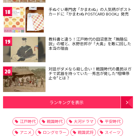
手ぬぐい専門店「かまわぬ」の人気柄がポスト
18
カードに『かまわぬ POSTCARD BOOK』発売
教科書と違う！江戸時代の田沼意次「賄賂伝
19
説」の嘘と、水野忠邦が「大奥」を敵に回した
本当の理由
対話がダメなら殺し合い！戦国時代の農民はガ
20
チで武器を持っていた…秀吉が発した“喧嘩停
止令”とは？
ランキングを表示
江戸時代
戦国時代
大河ドラマ
平安時代
アニメ
ロングセラー
戦国武将
スイーツ