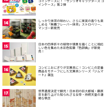
コインケースに！「サンリオキャラクターズ コ
インケース」第２弾
しっかり抹茶の味わい、さらに果実の香りも楽
14
しめる「無糖フレーバー抹茶」ストロベリー、
マンゴー新発売
日本の四季折々の植物や情景を描くことに相応
15
しい色を集めた水彩色鉛筆『色辞典』が新発
売！
コンビニおにぎりが文房具に！コンビニの定番
16
商品をモチーフにした文房具シリーズ『ジムマ
ート』誕生
世界遺産決定で脚光！日本初の巨大都城・藤原
17
京を創り上げた知られざる女帝・持統天皇の凄
絶な執念