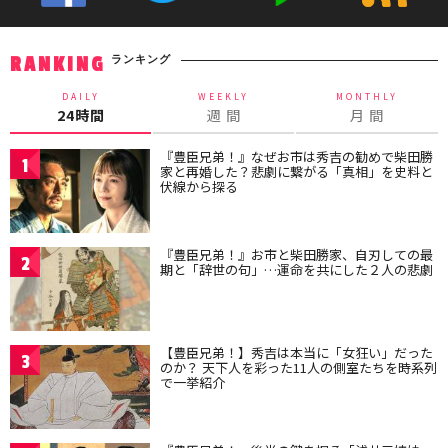
ランキング
RANKING
DAILY
WEEKLY
MONTHLY
24時間
週 間
月 間
『豊臣兄弟！』なぜお市は秀吉の勧めで柴田勝
1
家と再婚した？悲劇に繋がる「真相」を史料と
伏線から探る
『豊臣兄弟！』お市と柴田勝家、自刃しての最
2
期と「辞世の句」…運命を共にした２人の悲劇
【豊臣兄弟！】秀吉は本当に「女狂い」だった
3
のか？ 天下人を彩った11人の側室たちを時系列
で一挙紹介