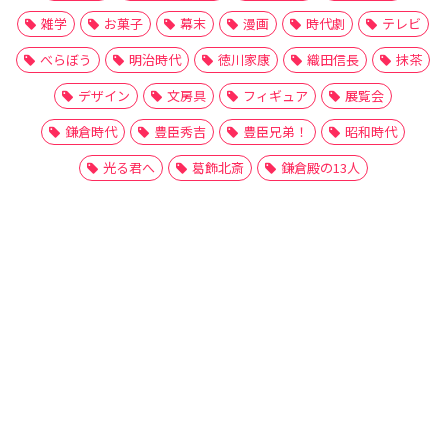
雑学
お菓子
幕末
漫画
時代劇
テレビ
べらぼう
明治時代
徳川家康
織田信長
抹茶
デザイン
文房具
フィギュア
展覧会
鎌倉時代
豊臣秀吉
豊臣兄弟！
昭和時代
光る君へ
葛飾北斎
鎌倉殿の13人