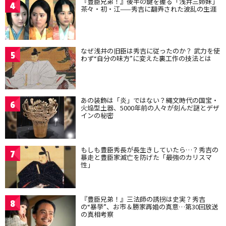
『豊臣兄弟！』後半の鍵を握る「浅井三姉妹」
4
茶々・初・江——秀吉に翻弄された波乱の生涯
なぜ浅井の旧臣は秀吉に従ったのか？ 武力を使
5
わず“自分の味方”に変えた裏工作の技法とは
あの装飾は「炎」ではない？縄文時代の国宝・
6
火焔型土器、5000年前の人々が刻んだ謎とデザ
インの秘密
もしも豊臣秀長が長生きしていたら…？秀吉の
7
暴走と豊臣家滅亡を防げた「最強のカリスマ
性」
『豊臣兄弟！』三法師の誘拐は史実？秀吉
8
の“暴挙”、お市＆勝家再婚の真意…第30回放送
の真相考察