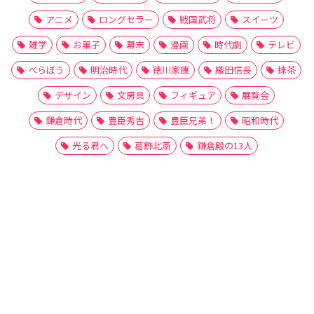
アニメ
ロングセラー
戦国武将
スイーツ
雑学
お菓子
幕末
漫画
時代劇
テレビ
べらぼう
明治時代
徳川家康
織田信長
抹茶
デザイン
文房具
フィギュア
展覧会
鎌倉時代
豊臣秀吉
豊臣兄弟！
昭和時代
光る君へ
葛飾北斎
鎌倉殿の13人