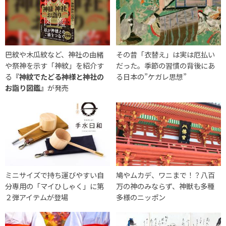
巴紋や木瓜紋など、神社の由緒
その昔「衣替え」は実は厄払い
や祭神を示す「神紋」を紹介す
だった。季節の習慣の背後にあ
る
『神紋でたどる神様と神社の
る日本の”ケガレ思想”
お詣り図鑑』
が発売
ミニサイズで持ち運びやすい自
鳩やムカデ、ワニまで！？八百
分専用の「マイひしゃく」に第
万の神のみならず、神獣も多種
２弾アイテムが登場
多様のニッポン