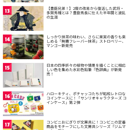
【豊臣兄弟！】2度の改易から復活した武将・
13
多賀秀種とは？豊臣秀長に仕えた半年間と波乱
の生涯
しっかり抹茶の味わい、さらに果実の香りも楽
14
しめる「無糖フレーバー抹茶」ストロベリー、
マンゴー新発売
日本の四季折々の植物や情景を描くことに相応
15
しい色を集めた水彩色鉛筆『色辞典』が新発
売！
ハローキティ、ポチャッコたちが昭和レトロな
16
コインケースに！「サンリオキャラクターズ コ
インケース」第２弾
コンビニおにぎりが文房具に！コンビニの定番
17
商品をモチーフにした文房具シリーズ『ジムマ