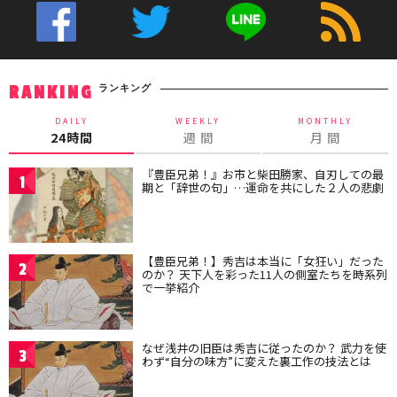
ランキング
RANKING
DAILY
WEEKLY
MONTHLY
24時間
週 間
月 間
『豊臣兄弟！』お市と柴田勝家、自刃しての最
1
期と「辞世の句」…運命を共にした２人の悲劇
【豊臣兄弟！】秀吉は本当に「女狂い」だった
2
のか？ 天下人を彩った11人の側室たちを時系列
で一挙紹介
なぜ浅井の旧臣は秀吉に従ったのか？ 武力を使
3
わず“自分の味方”に変えた裏工作の技法とは