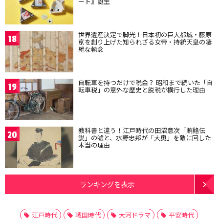
ート』誕生
世界遺産決定で脚光！日本初の巨大都城・藤原
18
京を創り上げた知られざる女帝・持統天皇の凄
絶な執念
自転車を持つだけで税金？ 昭和まで続いた「自
19
転車税」の意外な歴史と脱税が横行した理由
教科書と違う！江戸時代の田沼意次「賄賂伝
20
説」の嘘と、水野忠邦が「大奥」を敵に回した
本当の理由
ランキングを表示
江戸時代
戦国時代
大河ドラマ
平安時代