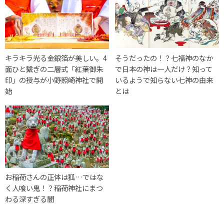
キラキラ光る金銀箔が美しい。4
そうだったの！？七福神のなか
面ひと繋ぎの二層式「紅葉御朱
で日本の神は一人だけ？知って
印」の授与が小野照崎神社で開
いるようで知らない七神の由来
始
とは
お稲荷さんの正体は狐…ではな
く人喰い鬼！？稲荷神社にまつ
わる深すぎる闇