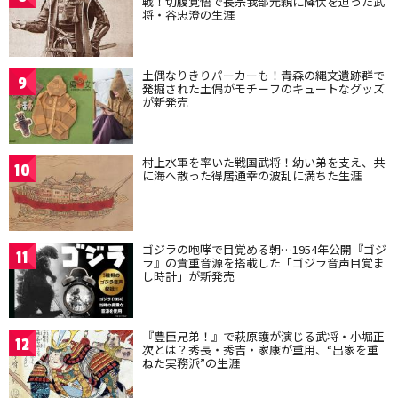
戦！切腹覚悟で長宗我部元親に降伏を迫った武
将・谷忠澄の生涯
土偶なりきりパーカーも！青森の縄文遺跡群で
9
発掘された土偶がモチーフのキュートなグッズ
が新発売
村上水軍を率いた戦国武将！幼い弟を支え、共
10
に海へ散った得居通幸の波乱に満ちた生涯
ゴジラの咆哮で目覚める朝…1954年公開『ゴジ
11
ラ』の貴重音源を搭載した「ゴジラ音声目覚ま
し時計」が新発売
『豊臣兄弟！』で萩原護が演じる武将・小堀正
12
次とは？秀長・秀吉・家康が重用、“出家を重
ねた実務派”の生涯