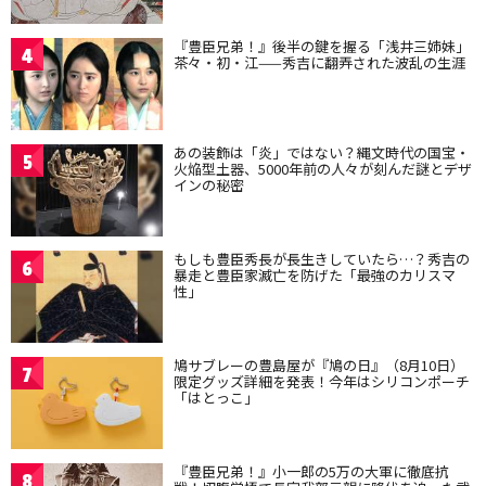
『豊臣兄弟！』後半の鍵を握る「浅井三姉妹」
4
茶々・初・江——秀吉に翻弄された波乱の生涯
あの装飾は「炎」ではない？縄文時代の国宝・
5
火焔型土器、5000年前の人々が刻んだ謎とデザ
インの秘密
もしも豊臣秀長が長生きしていたら…？秀吉の
6
暴走と豊臣家滅亡を防げた「最強のカリスマ
性」
鳩サブレーの豊島屋が『鳩の日』（8月10日）
7
限定グッズ詳細を発表！今年はシリコンポーチ
「はとっこ」
『豊臣兄弟！』小一郎の5万の大軍に徹底抗
8