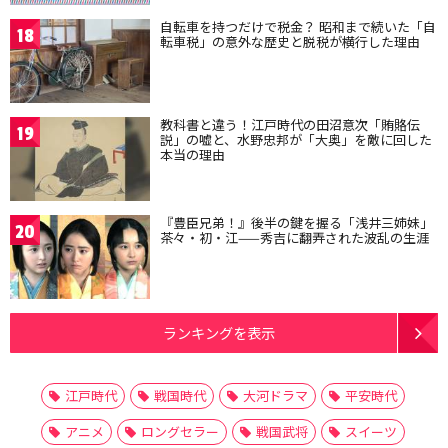
自転車を持つだけで税金？ 昭和まで続いた「自
18
転車税」の意外な歴史と脱税が横行した理由
教科書と違う！江戸時代の田沼意次「賄賂伝
19
説」の嘘と、水野忠邦が「大奥」を敵に回した
本当の理由
『豊臣兄弟！』後半の鍵を握る「浅井三姉妹」
20
茶々・初・江——秀吉に翻弄された波乱の生涯
ランキングを表示
江戸時代
戦国時代
大河ドラマ
平安時代
アニメ
ロングセラー
戦国武将
スイーツ