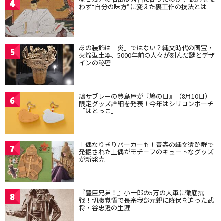
4
わず“自分の味方”に変えた裏工作の技法とは
あの装飾は「炎」ではない？縄文時代の国宝・
5
火焔型土器、5000年前の人々が刻んだ謎とデザ
インの秘密
鳩サブレーの豊島屋が『鳩の日』（8月10日）
6
限定グッズ詳細を発表！今年はシリコンポーチ
「はとっこ」
土偶なりきりパーカーも！青森の縄文遺跡群で
7
発掘された土偶がモチーフのキュートなグッズ
が新発売
『豊臣兄弟！』小一郎の5万の大軍に徹底抗
8
戦！切腹覚悟で長宗我部元親に降伏を迫った武
将・谷忠澄の生涯