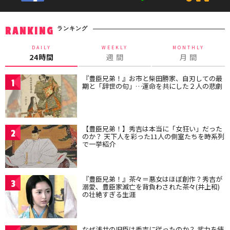
ランキング
RANKING
DAILY
WEEKLY
MONTHLY
24時間
週 間
月 間
『豊臣兄弟！』お市と柴田勝家、自刃しての最
1
期と「辞世の句」…運命を共にした２人の悲劇
【豊臣兄弟！】秀吉は本当に「女狂い」だった
2
のか？ 天下人を彩った11人の側室たちを時系列
で一挙紹介
『豊臣兄弟！』茶々＝悪女はほぼ創作？秀吉が
3
溺愛、豊臣家滅亡を背負わされた茶々(井上和)
の壮絶すぎる生涯
なぜ浅井の旧臣は秀吉に従ったのか？ 武力を使