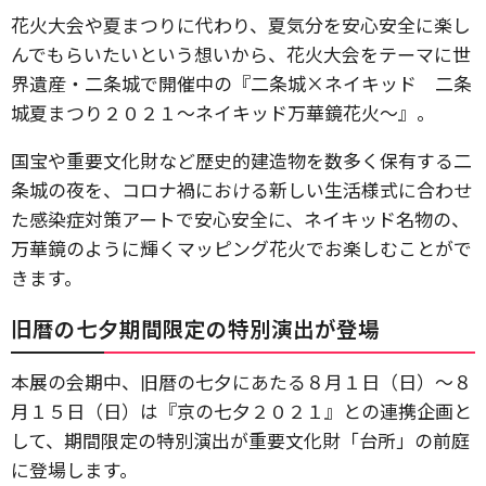
花火大会や夏まつりに代わり、夏気分を安心安全に楽し
んでもらいたいという想いから、花火大会をテーマに世
界遺産・二条城で開催中の『二条城×ネイキッド 二条
城夏まつり２０２１〜ネイキッド万華鏡花火〜』。
国宝や重要文化財など歴史的建造物を数多く保有する二
条城の夜を、コロナ禍における新しい生活様式に合わせ
た感染症対策アートで安心安全に、ネイキッド名物の、
万華鏡のように輝くマッピング花火でお楽しむことがで
きます。
旧暦の七夕期間限定の特別演出が登場
本展の会期中、旧暦の七夕にあたる８月１日（日）〜８
月１５日（日）は『京の七夕２０２１』との連携企画と
して、期間限定の特別演出が重要文化財「台所」の前庭
に登場します。