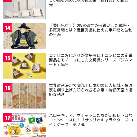
売！
【豊臣兄弟！】2度の改易から復活した武将・
14
多賀秀種とは？豊臣秀長に仕えた半年間と波乱
の生涯
コンビニおにぎりが文房具に！コンビニの定番
15
商品をモチーフにした文房具シリーズ『ジムマ
ート』誕生
世界遺産決定で脚光！日本初の巨大都城・藤原
16
京を創り上げた知られざる女帝・持統天皇の凄
絶な執念
ハローキティ、ポチャッコたちが昭和レトロな
17
コインケースに！「サンリオキャラクターズ コ
インケース」第２弾