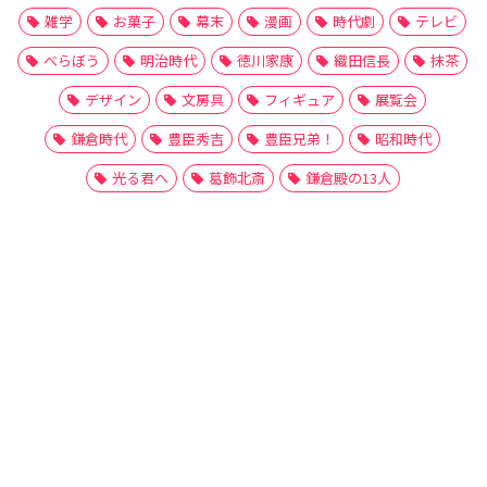
雑学
お菓子
幕末
漫画
時代劇
テレビ
べらぼう
明治時代
徳川家康
織田信長
抹茶
デザイン
文房具
フィギュア
展覧会
鎌倉時代
豊臣秀吉
豊臣兄弟！
昭和時代
光る君へ
葛飾北斎
鎌倉殿の13人