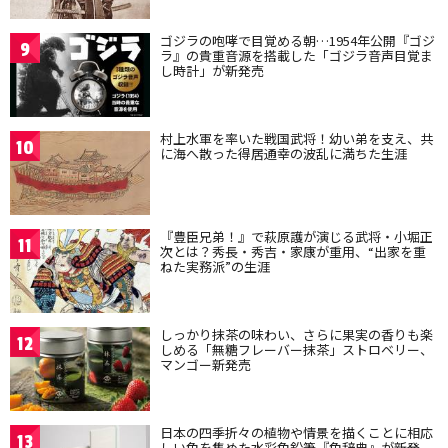
ゴジラの咆哮で目覚める朝…1954年公開『ゴジ
9
ラ』の貴重音源を搭載した「ゴジラ音声目覚ま
し時計」が新発売
村上水軍を率いた戦国武将！幼い弟を支え、共
10
に海へ散った得居通幸の波乱に満ちた生涯
『豊臣兄弟！』で萩原護が演じる武将・小堀正
11
次とは？秀長・秀吉・家康が重用、“出家を重
ねた実務派”の生涯
しっかり抹茶の味わい、さらに果実の香りも楽
12
しめる「無糖フレーバー抹茶」ストロベリー、
マンゴー新発売
日本の四季折々の植物や情景を描くことに相応
13
しい色を集めた水彩色鉛筆『色辞典』が新発