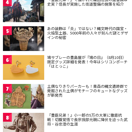
4
史実？信長が実施した街道整備の施策を紹介
あの装飾は「炎」ではない？縄文時代の国宝・
5
火焔型土器、5000年前の人々が刻んだ謎とデザ
インの秘密
鳩サブレーの豊島屋が『鳩の日』（8月10日）
6
限定グッズ詳細を発表！今年はシリコンポーチ
「はとっこ」
土偶なりきりパーカーも！青森の縄文遺跡群で
7
発掘された土偶がモチーフのキュートなグッズ
が新発売
『豊臣兄弟！』小一郎の5万の大軍に徹底抗
8
戦！切腹覚悟で長宗我部元親に降伏を迫った武
将・谷忠澄の生涯