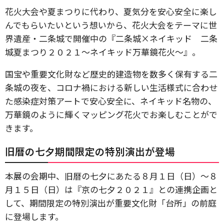
花火大会や夏まつりに代わり、夏気分を安心安全に楽し
んでもらいたいという想いから、花火大会をテーマに世
界遺産・二条城で開催中の『二条城×ネイキッド 二条
城夏まつり２０２１〜ネイキッド万華鏡花火〜』。
国宝や重要文化財など歴史的建造物を数多く保有する二
条城の夜を、コロナ禍における新しい生活様式に合わせ
た感染症対策アートで安心安全に、ネイキッド名物の、
万華鏡のように輝くマッピング花火でお楽しむことがで
きます。
旧暦の七夕期間限定の特別演出が登場
本展の会期中、旧暦の七夕にあたる８月１日（日）〜８
月１５日（日）は『京の七夕２０２１』との連携企画と
して、期間限定の特別演出が重要文化財「台所」の前庭
に登場します。