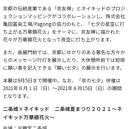
京都の伝統産業である「京友禅」とネイキッドのプロジ
ェクションマッピングがコラボレーションし、株式会社
亀田富染工場/Pagongの協力のもと、「七夕の星空に打
ち上がる万華鏡花火」をテーマに、京友禅に描かれた
花々が万華鏡花火となって夜空に打ち上がります。
また、長屋門前では、京都にゆかりのある著名な方々か
らのメッセージ行灯を展示したり、大休憩所前では短冊
に願い事を記入できる『願い七夕』の展示を行います。
本展は9月5日まで開催中。なお、「京の七夕」併催は
2021年８月１日（日）〜2021年８月15日（日）の期間
となります。
二条城×ネイキッド 二条城夏まつり２０２１〜ネ
イキッド万華鏡花火〜
会場：元離宮二条城