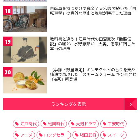
自転車を持つだけで税金？ 昭和まで続いた「自
18
転車税」の意外な歴史と脱税が横行した理由
教科書と違う！江戸時代の田沼意次「賄賂伝
19
説」の嘘と、水野忠邦が「大奥」を敵に回した
本当の理由
【季節・数量限定】キンモクセイの香りを天然
20
精油で再現した「スチームクリーム キンモクセ
イ&茶」新登場
ランキングを表示
江戸時代
戦国時代
大河ドラマ
平安時代
アニメ
ロングセラー
戦国武将
スイーツ