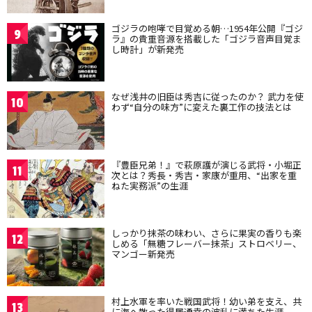
ゴジラの咆哮で目覚める朝…1954年公開『ゴジ
9
ラ』の貴重音源を搭載した「ゴジラ音声目覚ま
し時計」が新発売
なぜ浅井の旧臣は秀吉に従ったのか？ 武力を使
10
わず“自分の味方”に変えた裏工作の技法とは
『豊臣兄弟！』で萩原護が演じる武将・小堀正
11
次とは？秀長・秀吉・家康が重用、“出家を重
ねた実務派”の生涯
しっかり抹茶の味わい、さらに果実の香りも楽
12
しめる「無糖フレーバー抹茶」ストロベリー、
マンゴー新発売
村上水軍を率いた戦国武将！幼い弟を支え、共
13
に海へ散った得居通幸の波乱に満ちた生涯