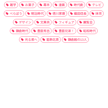
雑学
お菓子
幕末
漫画
時代劇
テレビ
べらぼう
明治時代
徳川家康
織田信長
抹茶
デザイン
文房具
フィギュア
展覧会
鎌倉時代
豊臣秀吉
豊臣兄弟！
昭和時代
光る君へ
葛飾北斎
鎌倉殿の13人