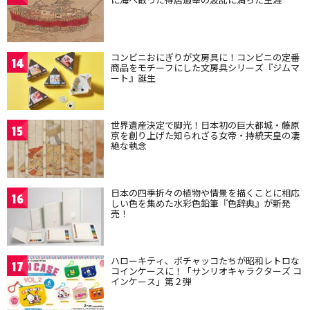
コンビニおにぎりが文房具に！コンビニの定番
14
商品をモチーフにした文房具シリーズ『ジムマ
ート』誕生
世界遺産決定で脚光！日本初の巨大都城・藤原
15
京を創り上げた知られざる女帝・持統天皇の凄
絶な執念
日本の四季折々の植物や情景を描くことに相応
16
しい色を集めた水彩色鉛筆『色辞典』が新発
売！
ハローキティ、ポチャッコたちが昭和レトロな
17
コインケースに！「サンリオキャラクターズ コ
インケース」第２弾