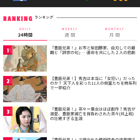
ランキング
RANKING
DAILY
WEEKLY
MONTHLY
24時間
週 間
月 間
『豊臣兄弟！』お市と柴田勝家、自刃しての最
1
期と「辞世の句」…運命を共にした２人の悲劇
【豊臣兄弟！】秀吉は本当に「女狂い」だった
2
のか？ 天下人を彩った11人の側室たちを時系列
で一挙紹介
『豊臣兄弟！』茶々＝悪女はほぼ創作？秀吉が
3
溺愛、豊臣家滅亡を背負わされた茶々(井上和)
の壮絶すぎる生涯
『豊臣兄弟！』で描かれた織田信長の道普請は