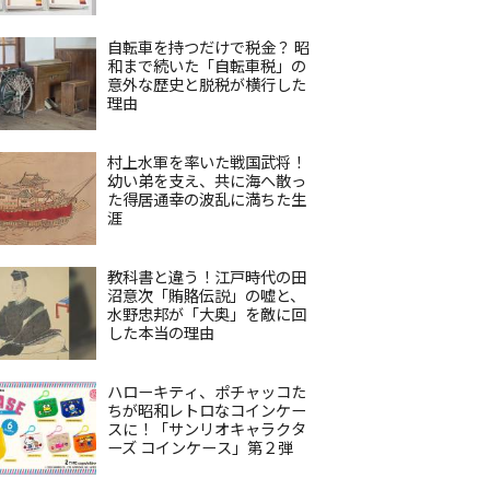
自転車を持つだけで税金？ 昭
和まで続いた「自転車税」の
意外な歴史と脱税が横行した
理由
村上水軍を率いた戦国武将！
幼い弟を支え、共に海へ散っ
た得居通幸の波乱に満ちた生
涯
教科書と違う！江戸時代の田
沼意次「賄賂伝説」の嘘と、
水野忠邦が「大奥」を敵に回
した本当の理由
ハローキティ、ポチャッコた
ちが昭和レトロなコインケー
スに！「サンリオキャラクタ
ーズ コインケース」第２弾