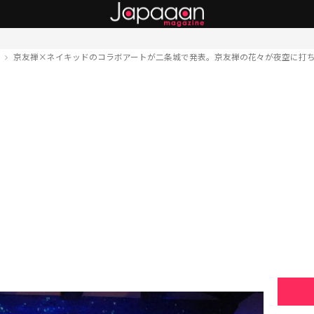
ト
京友禅×ネイキッドのコラボアートが二条城で発表。京友禅の花々が夜空に打