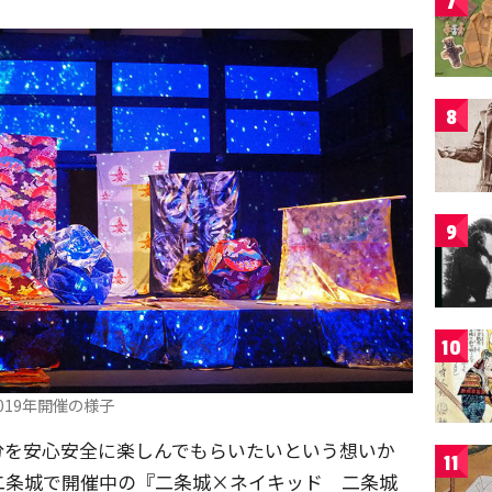
7
8
9
10
019年開催の様子
分を安心安全に楽しんでもらいたいという想いか
11
二条城で開催中の『二条城×ネイキッド 二条城