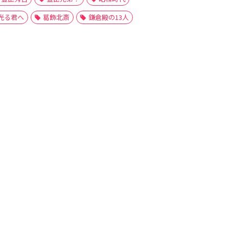
光る君へ
葛飾北斎
鎌倉殿の13人