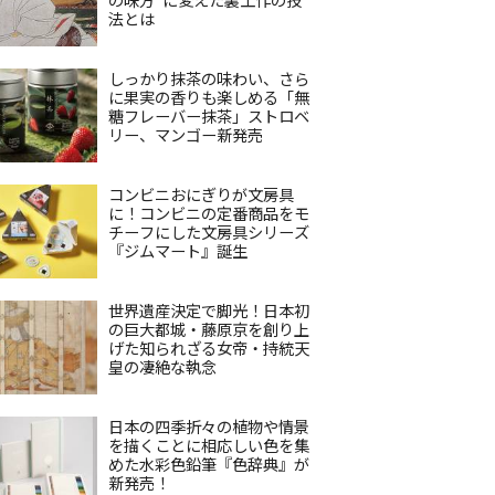
法とは
しっかり抹茶の味わい、さら
に果実の香りも楽しめる「無
糖フレーバー抹茶」ストロベ
リー、マンゴー新発売
コンビニおにぎりが文房具
に！コンビニの定番商品をモ
チーフにした文房具シリーズ
『ジムマート』誕生
世界遺産決定で脚光！日本初
の巨大都城・藤原京を創り上
げた知られざる女帝・持統天
皇の凄絶な執念
日本の四季折々の植物や情景
を描くことに相応しい色を集
めた水彩色鉛筆『色辞典』が
新発売！