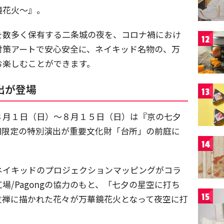
鏡花火〜』。
を数多く保有する二条城の夜を、コロナ禍におけ
12
対策アートで安心安全に、ネイキッド名物の、万
お楽しむことができます。
出が登場
13
８月１日（日）〜８月１５日（日）は『京の七夕
間限定の特別演出が重要文化財「台所」の前庭に
14
ネイキッドのプロジェクションマッピングがコラ
/Pagongの協力のもと、「七夕の星空に打ち
15
友禅に描かれた花々が万華鏡花火となって夜空に打