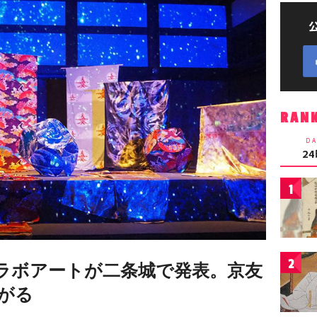
RAN
DA
2
1
2
ラボアートが二条城で発表。京友
がる