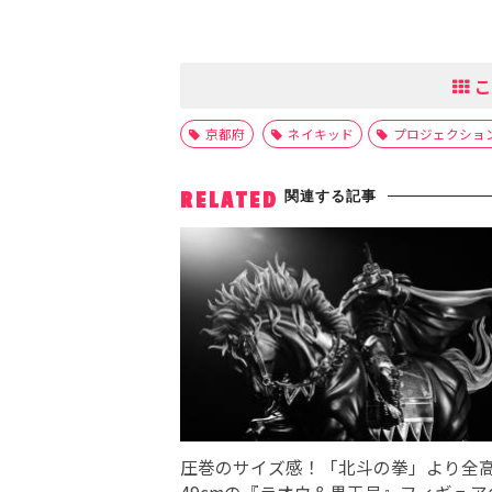
こ
京都府
ネイキッド
プロジェクショ
関連する記事
RELATED
圧巻のサイズ感！「北斗の拳」より全