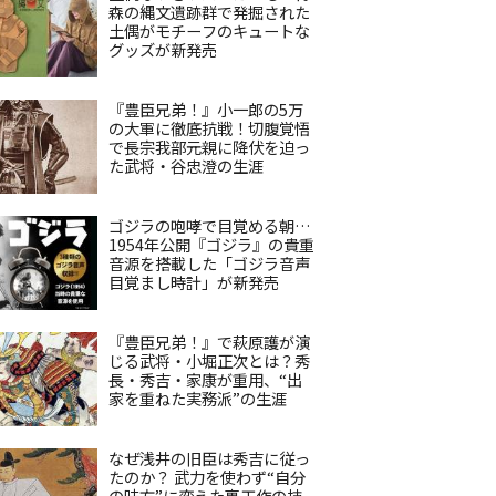
森の縄文遺跡群で発掘された
土偶がモチーフのキュートな
グッズが新発売
『豊臣兄弟！』小一郎の5万
の大軍に徹底抗戦！切腹覚悟
で長宗我部元親に降伏を迫っ
た武将・谷忠澄の生涯
ゴジラの咆哮で目覚める朝…
1954年公開『ゴジラ』の貴重
音源を搭載した「ゴジラ音声
目覚まし時計」が新発売
『豊臣兄弟！』で萩原護が演
じる武将・小堀正次とは？秀
長・秀吉・家康が重用、“出
家を重ねた実務派”の生涯
なぜ浅井の旧臣は秀吉に従っ
たのか？ 武力を使わず“自分
の味方”に変えた裏工作の技