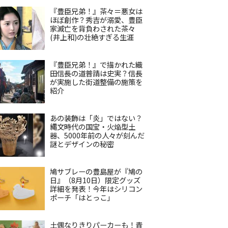
『豊臣兄弟！』茶々＝悪女は
ほぼ創作？秀吉が溺愛、豊臣
家滅亡を背負わされた茶々
(井上和)の壮絶すぎる生涯
『豊臣兄弟！』で描かれた織
田信長の道普請は史実？信長
が実施した街道整備の施策を
紹介
あの装飾は「炎」ではない？
縄文時代の国宝・火焔型土
器、5000年前の人々が刻んだ
謎とデザインの秘密
鳩サブレーの豊島屋が『鳩の
日』（8月10日）限定グッズ
詳細を発表！今年はシリコン
ポーチ「はとっこ」
土偶なりきりパーカーも！青