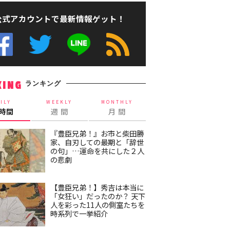
公式アカウントで最新情報ゲット！
ランキング
KING
ILY
WEEKLY
MONTHLY
4時間
週 間
月 間
『豊臣兄弟！』お市と柴田勝
家、自刃しての最期と「辞世
の句」…運命を共にした２人
の悲劇
【豊臣兄弟！】秀吉は本当に
「女狂い」だったのか？ 天下
人を彩った11人の側室たちを
時系列で一挙紹介