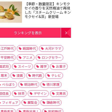
【季節・数量限定】キンモク
セイの香りを天然精油で再現
した「スチームクリーム キン
モクセイ&茶」新登場
ランキングを表示
江戸時代
戦国時代
大河ドラマ
平安時代
アニメ
ロングセラー
国武将
スイーツ
雑学
お菓子
幕末
漫画
時代劇
テレビ
べらぼう
明治時代
徳川家康
田信長
抹茶
デザイン
文房具
フィギュア
展覧会
鎌倉時代
豊臣秀吉
豊臣兄弟！
昭和時代