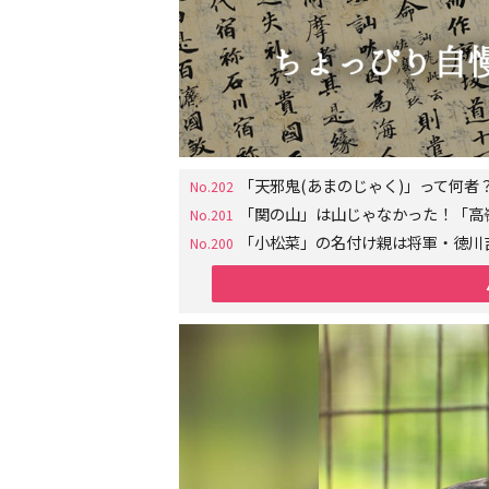
「天邪鬼(あまのじゃく)」って何
No.202
「関の山」は山じゃなかった！「高
No.201
「小松菜」の名付け親は将軍・徳川
No.200