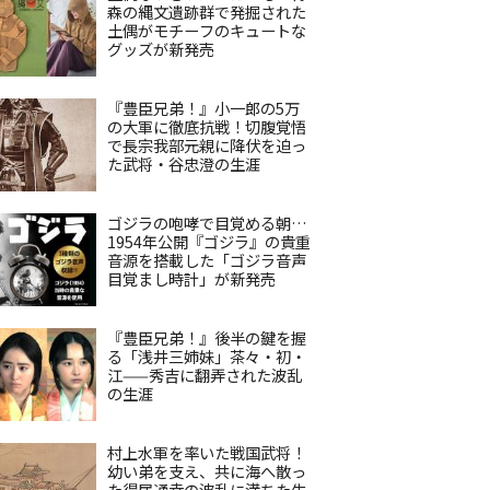
森の縄文遺跡群で発掘された
土偶がモチーフのキュートな
グッズが新発売
『豊臣兄弟！』小一郎の5万
の大軍に徹底抗戦！切腹覚悟
で長宗我部元親に降伏を迫っ
た武将・谷忠澄の生涯
ゴジラの咆哮で目覚める朝…
1954年公開『ゴジラ』の貴重
音源を搭載した「ゴジラ音声
目覚まし時計」が新発売
『豊臣兄弟！』後半の鍵を握
る「浅井三姉妹」茶々・初・
江——秀吉に翻弄された波乱
の生涯
村上水軍を率いた戦国武将！
幼い弟を支え、共に海へ散っ
た得居通幸の波乱に満ちた生