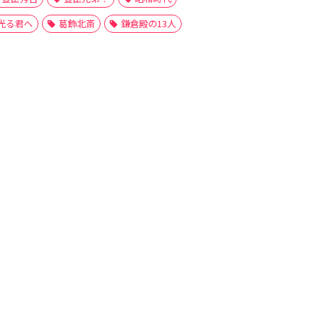
光る君へ
葛飾北斎
鎌倉殿の13人