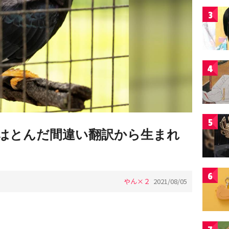
3
4
5
はとんだ間違い翻訳から生まれ
6
やん×２
2021/08/05