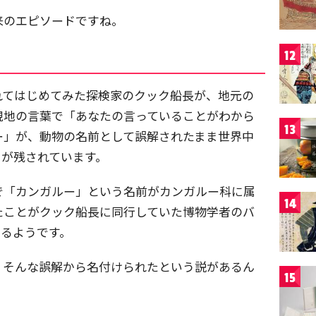
来のエピソードですね。
12
れてはじめてみた探検家のクック船長が、地元の
現地の言葉で「あなたの言っていることがわから
13
ー」が、動物の名前として誤解されたまま世界中
ドが残されています。
で「カンガルー」という名前がカンガルー科に属
14
たことがクック船長に同行していた博物学者のバ
いるようです。
、そんな誤解から名付けられたという説があるん
15