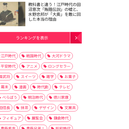
教科書と違う！江戸時代の田
沼意次「賄賂伝説」の嘘と、
水野忠邦が「大奥」を敵に回
した本当の理由
ランキングを表示
江戸時代
戦国時代
大河ドラマ
平安時代
アニメ
ロングセラー
国武将
スイーツ
雑学
お菓子
幕末
漫画
時代劇
テレビ
べらぼう
明治時代
徳川家康
田信長
抹茶
デザイン
文房具
フィギュア
展覧会
鎌倉時代
豊臣秀吉
豊臣兄弟！
昭和時代