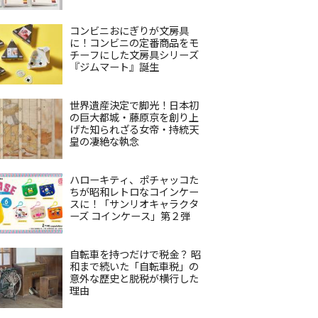
コンビニおにぎりが文房具
に！コンビニの定番商品をモ
チーフにした文房具シリーズ
『ジムマート』誕生
世界遺産決定で脚光！日本初
の巨大都城・藤原京を創り上
げた知られざる女帝・持統天
皇の凄絶な執念
ハローキティ、ポチャッコた
ちが昭和レトロなコインケー
スに！「サンリオキャラクタ
ーズ コインケース」第２弾
自転車を持つだけで税金？ 昭
和まで続いた「自転車税」の
意外な歴史と脱税が横行した
理由