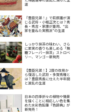
涯
『豊臣兄弟！』で萩原護が演
じる武将・小堀正次とは？秀
長・秀吉・家康が重用、“出
家を重ねた実務派”の生涯
しっかり抹茶の味わい、さら
に果実の香りも楽しめる「無
糖フレーバー抹茶」ストロベ
リー、マンゴー新発売
【豊臣兄弟！】2度の改易か
ら復活した武将・多賀秀種と
は？豊臣秀長に仕えた半年間
と波乱の生涯
日本の四季折々の植物や情景
を描くことに相応しい色を集
めた水彩色鉛筆『色辞典』が
新発売！