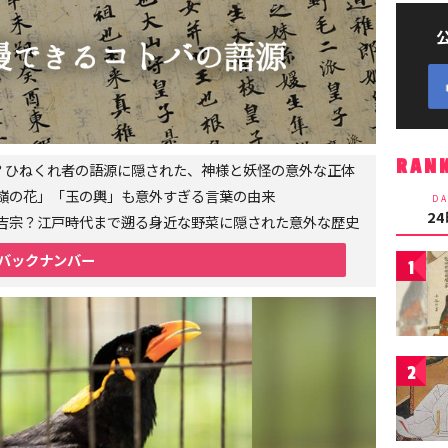
RAN
者？ひねくれ者の語源に隠された、神様と妖怪の意外な正体
嶺の花」「玉の輿」も意外すぎる言葉の由来
DA
2
吉宗？江戸時代まで遡る身近な野菜に隠された意外な歴史
バックナンバー
1
2