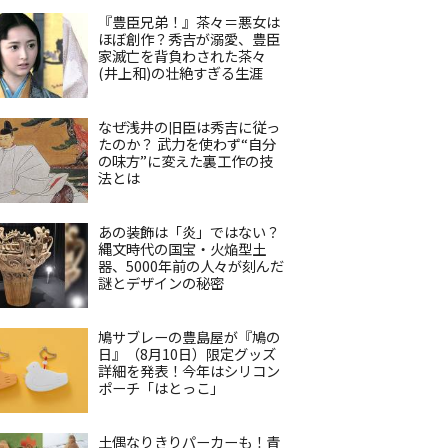
『豊臣兄弟！』茶々＝悪女は
ほぼ創作？秀吉が溺愛、豊臣
家滅亡を背負わされた茶々
(井上和)の壮絶すぎる生涯
なぜ浅井の旧臣は秀吉に従っ
たのか？ 武力を使わず“自分
の味方”に変えた裏工作の技
法とは
あの装飾は「炎」ではない？
縄文時代の国宝・火焔型土
器、5000年前の人々が刻んだ
謎とデザインの秘密
鳩サブレーの豊島屋が『鳩の
日』（8月10日）限定グッズ
詳細を発表！今年はシリコン
ポーチ「はとっこ」
土偶なりきりパーカーも！青