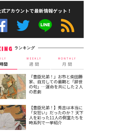
公式アカウントで最新情報ゲット！
ランキング
KING
ILY
WEEKLY
MONTHLY
4時間
週 間
月 間
『豊臣兄弟！』お市と柴田勝
家、自刃しての最期と「辞世
の句」…運命を共にした２人
の悲劇
【豊臣兄弟！】秀吉は本当に
「女狂い」だったのか？ 天下
人を彩った11人の側室たちを
時系列で一挙紹介