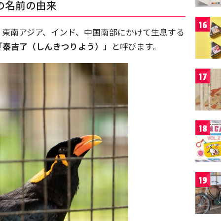
の名前の由来
16
、東南アジア、インド、中国南部にかけて生息する
「秦吉了（しんきつりよう）」
と呼びます。
17
18
19