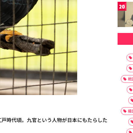
20
戦
織
江戸時代頃。九官という人物が日本にもたらした