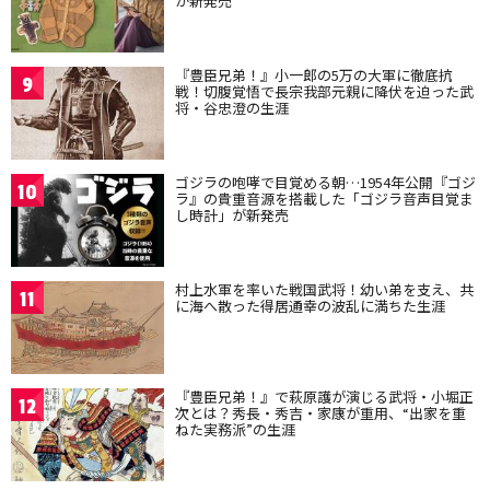
が新発売
『豊臣兄弟！』小一郎の5万の大軍に徹底抗
9
戦！切腹覚悟で長宗我部元親に降伏を迫った武
将・谷忠澄の生涯
ゴジラの咆哮で目覚める朝…1954年公開『ゴジ
10
ラ』の貴重音源を搭載した「ゴジラ音声目覚ま
し時計」が新発売
村上水軍を率いた戦国武将！幼い弟を支え、共
11
に海へ散った得居通幸の波乱に満ちた生涯
『豊臣兄弟！』で萩原護が演じる武将・小堀正
12
次とは？秀長・秀吉・家康が重用、“出家を重
ねた実務派”の生涯