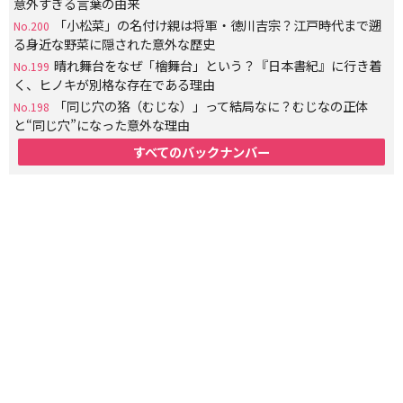
意外すぎる言葉の由来
「小松菜」の名付け親は将軍・徳川吉宗？江戸時代まで遡
No.200
る身近な野菜に隠された意外な歴史
晴れ舞台をなぜ「檜舞台」という？『日本書紀』に行き着
No.199
く、ヒノキが別格な存在である理由
「同じ穴の狢（むじな）」って結局なに？むじなの正体
No.198
と“同じ穴”になった意外な理由
すべてのバックナンバー