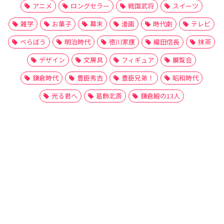
アニメ
ロングセラー
戦国武将
スイーツ
雑学
お菓子
幕末
漫画
時代劇
テレビ
べらぼう
明治時代
徳川家康
織田信長
抹茶
デザイン
文房具
フィギュア
展覧会
鎌倉時代
豊臣秀吉
豊臣兄弟！
昭和時代
光る君へ
葛飾北斎
鎌倉殿の13人