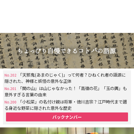
「天邪鬼(あまのじゃく)」って何者？ひねくれ者の語源に
No.202
隠された、神様と妖怪の意外な正体
「関の山」は山じゃなかった！「高嶺の花」「玉の輿」も
No.201
意外すぎる言葉の由来
「小松菜」の名付け親は将軍・徳川吉宗？江戸時代まで遡
No.200
る身近な野菜に隠された意外な歴史
バックナンバー