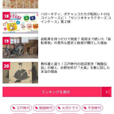
ハローキティ、ポチャッコたちが昭和レトロな
18
コインケースに！「サンリオキャラクターズ コ
インケース」第２弾
自転車を持つだけで税金？ 昭和まで続いた「自
19
転車税」の意外な歴史と脱税が横行した理由
教科書と違う！江戸時代の田沼意次「賄賂伝
20
説」の嘘と、水野忠邦が「大奥」を敵に回した
本当の理由
ランキングを表示
江戸時代
戦国時代
大河ドラマ
平安時代