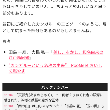
もはっきりしていませんし、ちょっと疑わしいなと思う
部分もあります。
最初にご紹介したカンガルーのエピソードのように、噂
として広まった部分もあるのかもしれませんね。
参考
田島 一彦
、
大橋 弘一『
美し、をかし、和名由来の
江戸鳥図鑑
』
“カンガルーという名称の由来” RooMeet おいし
く燃やす
バックナンバー
「天邪鬼(あまのじゃく)」って何者？ひねくれ者の語源に
No.202
隠された、神様と妖怪の意外な正体
「関の山」は山じゃなかった！「高嶺の花」「玉の輿」も
No.201