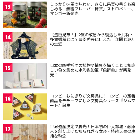
しっかり抹茶の味わい、さらに果実の香りも楽
13
しめる「無糖フレーバー抹茶」ストロベリー、
マンゴー新発売
【豊臣兄弟！】2度の改易から復活した武将・
14
多賀秀種とは？豊臣秀長に仕えた半年間と波乱
の生涯
日本の四季折々の植物や情景を描くことに相応
15
しい色を集めた水彩色鉛筆『色辞典』が新発
売！
コンビニおにぎりが文房具に！コンビニの定番
16
商品をモチーフにした文房具シリーズ『ジムマ
ート』誕生
世界遺産決定で脚光！日本初の巨大都城・藤原
17
京を創り上げた知られざる女帝・持統天皇の凄
絶な執念