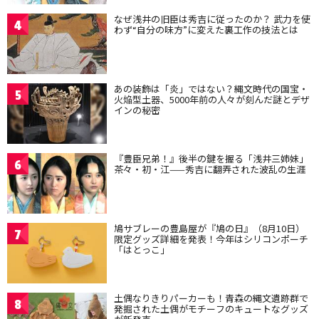
なぜ浅井の旧臣は秀吉に従ったのか？ 武力を使
4
わず“自分の味方”に変えた裏工作の技法とは
あの装飾は「炎」ではない？縄文時代の国宝・
5
火焔型土器、5000年前の人々が刻んだ謎とデザ
インの秘密
『豊臣兄弟！』後半の鍵を握る「浅井三姉妹」
6
茶々・初・江——秀吉に翻弄された波乱の生涯
鳩サブレーの豊島屋が『鳩の日』（8月10日）
7
限定グッズ詳細を発表！今年はシリコンポーチ
「はとっこ」
土偶なりきりパーカーも！青森の縄文遺跡群で
8
発掘された土偶がモチーフのキュートなグッズ