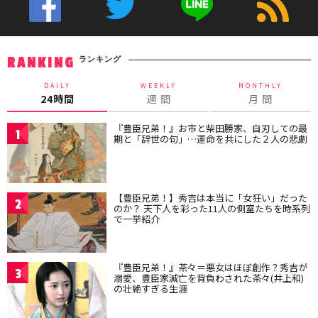
ランキング
RANKING
DAILY
WEEKLY
MONTHLY
24時間
週 間
月 間
『豊臣兄弟！』お市と柴田勝家、自刃しての最
1
期と「辞世の句」…運命を共にした２人の悲劇
【豊臣兄弟！】秀吉は本当に「女狂い」だった
2
のか？ 天下人を彩った11人の側室たちを時系列
で一挙紹介
『豊臣兄弟！』茶々＝悪女はほぼ創作？秀吉が
3
溺愛、豊臣家滅亡を背負わされた茶々(井上和)
の壮絶すぎる生涯