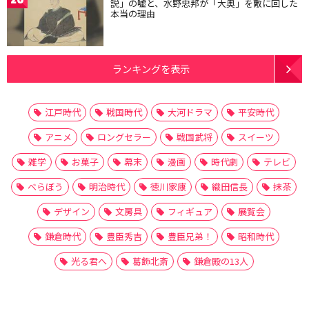
説」の嘘と、水野忠邦が「大奥」を敵に回した
本当の理由
ランキングを表示
江戸時代
戦国時代
大河ドラマ
平安時代
アニメ
ロングセラー
戦国武将
スイーツ
雑学
お菓子
幕末
漫画
時代劇
テレビ
べらぼう
明治時代
徳川家康
織田信長
抹茶
デザイン
文房具
フィギュア
展覧会
鎌倉時代
豊臣秀吉
豊臣兄弟！
昭和時代
光る君へ
葛飾北斎
鎌倉殿の13人