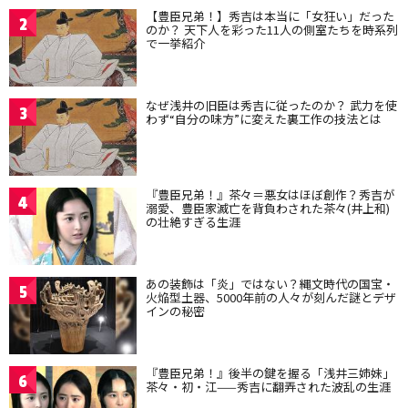
【豊臣兄弟！】秀吉は本当に「女狂い」だった
2
のか？ 天下人を彩った11人の側室たちを時系列
で一挙紹介
なぜ浅井の旧臣は秀吉に従ったのか？ 武力を使
3
わず“自分の味方”に変えた裏工作の技法とは
『豊臣兄弟！』茶々＝悪女はほぼ創作？秀吉が
4
溺愛、豊臣家滅亡を背負わされた茶々(井上和)
の壮絶すぎる生涯
あの装飾は「炎」ではない？縄文時代の国宝・
5
火焔型土器、5000年前の人々が刻んだ謎とデザ
インの秘密
『豊臣兄弟！』後半の鍵を握る「浅井三姉妹」
6
茶々・初・江——秀吉に翻弄された波乱の生涯