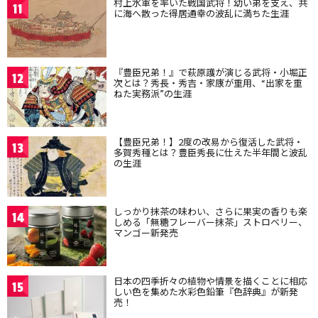
村上水軍を率いた戦国武将！幼い弟を支え、共
11
に海へ散った得居通幸の波乱に満ちた生涯
『豊臣兄弟！』で萩原護が演じる武将・小堀正
12
次とは？秀長・秀吉・家康が重用、“出家を重
ねた実務派”の生涯
【豊臣兄弟！】2度の改易から復活した武将・
13
多賀秀種とは？豊臣秀長に仕えた半年間と波乱
の生涯
しっかり抹茶の味わい、さらに果実の香りも楽
14
しめる「無糖フレーバー抹茶」ストロベリー、
マンゴー新発売
日本の四季折々の植物や情景を描くことに相応
15
しい色を集めた水彩色鉛筆『色辞典』が新発
売！