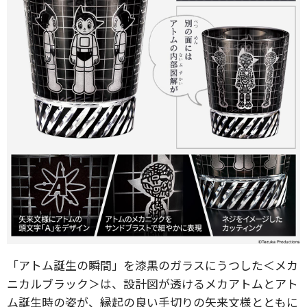
「アトム誕生の瞬間」を漆黒のガラスにうつした＜メカ
ニカルブラック＞は、設計図が透けるメカアトムとアト
ム誕生時の姿が、縁起の良い手切りの矢来文様とともに