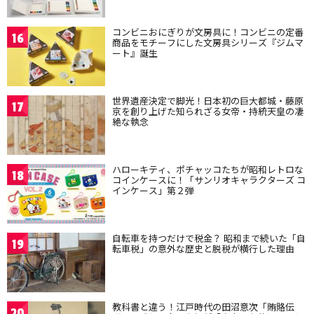
コンビニおにぎりが文房具に！コンビニの定番
16
商品をモチーフにした文房具シリーズ『ジムマ
ート』誕生
世界遺産決定で脚光！日本初の巨大都城・藤原
17
京を創り上げた知られざる女帝・持統天皇の凄
絶な執念
ハローキティ、ポチャッコたちが昭和レトロな
18
コインケースに！「サンリオキャラクターズ コ
インケース」第２弾
自転車を持つだけで税金？ 昭和まで続いた「自
19
転車税」の意外な歴史と脱税が横行した理由
教科書と違う！江戸時代の田沼意次「賄賂伝
20