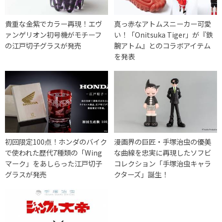
貴重な金紫でカラー再現！エヴ
真っ赤なアトムスニーカー可愛
ァンゲリオン初号機がモチーフ
い！「Onitsuka Tiger」が『鉄
の江戸切子グラスが発売
腕アトム』とのコラボアイテム
を発表
初回限定100点！ホンダのバイク
漫画界の巨匠・手塚治虫の優美
で使われた歴代7種類の「Wing
な曲線を忠実に再現したソフビ
マーク」をあしらった江戸切子
コレクション「手塚治虫キャラ
グラスが発売
クターズ」誕生！