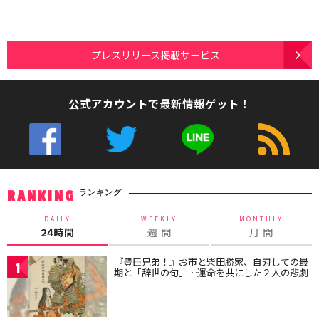
プレスリリース掲載サービス
公式アカウントで最新情報ゲット！
ランキング
RANKING
DAILY
WEEKLY
MONTHLY
24時間
週 間
月 間
『豊臣兄弟！』お市と柴田勝家、自刃しての最
1
期と「辞世の句」…運命を共にした２人の悲劇