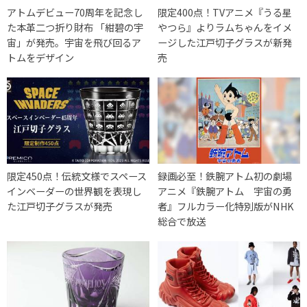
アトムデビュー70周年を記念し
限定400点！TVアニメ『うる星
た本革二つ折り財布 「紺碧の宇
やつら』よりラムちゃんをイメ
宙」が発売。宇宙を飛び回るア
ージした江戸切子グラスが新発
トムをデザイン
売
限定450点！伝統文様でスペース
録画必至！鉄腕アトム初の劇場
インベーダーの世界観を表現し
アニメ『鉄腕アトム 宇宙の勇
た江戸切子グラスが発売
者』フルカラー化特別版がNHK
総合で放送