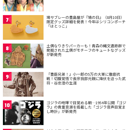
鳩サブレーの豊島屋が『鳩の日』（8月10日）
7
限定グッズ詳細を発表！今年はシリコンポーチ
「はとっこ」
土偶なりきりパーカーも！青森の縄文遺跡群で
8
発掘された土偶がモチーフのキュートなグッズ
が新発売
『豊臣兄弟！』小一郎の5万の大軍に徹底抗
9
戦！切腹覚悟で長宗我部元親に降伏を迫った武
将・谷忠澄の生涯
ゴジラの咆哮で目覚める朝…1954年公開『ゴジ
10
ラ』の貴重音源を搭載した「ゴジラ音声目覚ま
し時計」が新発売