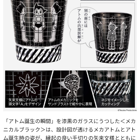
「アトム誕生の瞬間」を漆黒のガラスにうつした＜メカ
ニカルブラック＞は、設計図が透けるメカアトムとアト
ム誕生時の姿が、縁起の良い手切りの矢来文様とともに