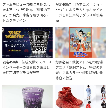
アトムデビュー70周年を記念し
限定400点！TVアニメ『うる星
た本革二つ折り財布 「紺碧の宇
やつら』よりラムちゃんをイメ
宙」が発売。宇宙を飛び回るア
ージした江戸切子グラスが新発
トムをデザイン
売
限定450点！伝統文様でスペース
録画必至！鉄腕アトム初の劇場
インベーダーの世界観を表現し
アニメ『鉄腕アトム 宇宙の勇
た江戸切子グラスが発売
者』フルカラー化特別版がNHK
総合で放送