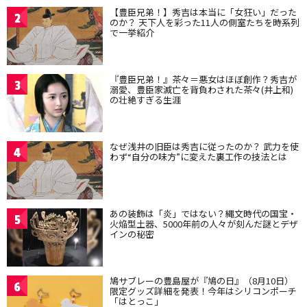
【豊臣兄弟！】秀吉は本当に「女狂い」だった
2
のか？ 天下人を彩った11人の側室たちを時系列
で一挙紹介
『豊臣兄弟！』茶々＝悪女はほぼ創作？秀吉が
3
溺愛、豊臣家滅亡を背負わされた茶々(井上和)
の壮絶すぎる生涯
なぜ浅井の旧臣は秀吉に従ったのか？ 武力を使
4
わず“自分の味方”に変えた裏工作の技法とは
あの装飾は「炎」ではない？縄文時代の国宝・
5
火焔型土器、5000年前の人々が刻んだ謎とデザ
インの秘密
鳩サブレーの豊島屋が『鳩の日』（8月10日）
6
限定グッズ詳細を発表！今年はシリコンポーチ
「はとっこ」