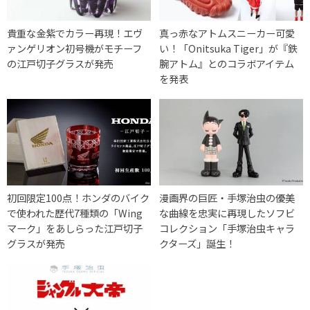
貴重な金紫でカラー再現！エヴ
真っ赤なアトムスニーカー可愛
ァンゲリオン初号機がモチーフ
い！「Onitsuka Tiger」が『鉄
の江戸切子グラスが発売
腕アトム』とのコラボアイテム
を発表
初回限定100点！ホンダのバイク
漫画界の巨匠・手塚治虫の優美
で使われた歴代7種類の「Wing
な曲線を忠実に再現したソフビ
マーク」をあしらった江戸切子
コレクション「手塚治虫キャラ
グラスが発売
クターズ」誕生！