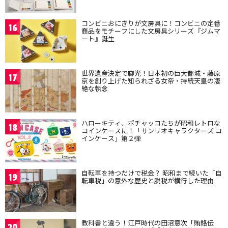
コンビニおにぎりが文房具に！コンビニの定番
16
商品をモチーフにした文房具シリーズ『ジムマ
ート』誕生
世界遺産決定で脚光！日本初の巨大都城・藤原
17
京を創り上げた知られざる女帝・持統天皇の凄
絶な執念
ハローキティ、ポチャッコたちが昭和レトロな
18
コインケースに！「サンリオキャラクターズ コ
インケース」第２弾
自転車を持つだけで税金？ 昭和まで続いた「自
19
転車税」の意外な歴史と脱税が横行した理由
教科書と違う！江戸時代の田沼意次「賄賂伝
20