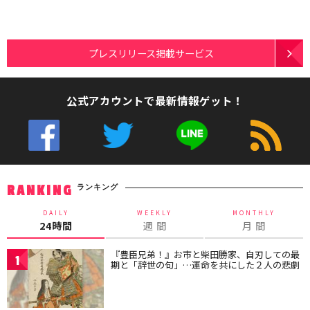
プレスリリース掲載サービス
公式アカウントで最新情報ゲット！
ランキング
RANKING
DAILY
WEEKLY
MONTHLY
24時間
週 間
月 間
『豊臣兄弟！』お市と柴田勝家、自刃しての最
1
期と「辞世の句」…運命を共にした２人の悲劇