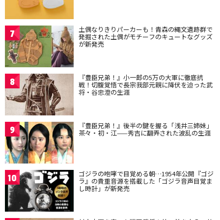
土偶なりきりパーカーも！青森の縄文遺跡群で
7
発掘された土偶がモチーフのキュートなグッズ
が新発売
『豊臣兄弟！』小一郎の5万の大軍に徹底抗
8
戦！切腹覚悟で長宗我部元親に降伏を迫った武
将・谷忠澄の生涯
『豊臣兄弟！』後半の鍵を握る「浅井三姉妹」
9
茶々・初・江——秀吉に翻弄された波乱の生涯
ゴジラの咆哮で目覚める朝…1954年公開『ゴジ
10
ラ』の貴重音源を搭載した「ゴジラ音声目覚ま
し時計」が新発売