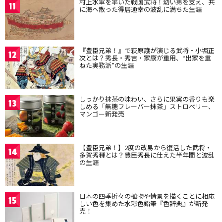
村上水軍を率いた戦国武将！幼い弟を支え、共
11
に海へ散った得居通幸の波乱に満ちた生涯
『豊臣兄弟！』で萩原護が演じる武将・小堀正
12
次とは？秀長・秀吉・家康が重用、“出家を重
ねた実務派”の生涯
しっかり抹茶の味わい、さらに果実の香りも楽
13
しめる「無糖フレーバー抹茶」ストロベリー、
マンゴー新発売
【豊臣兄弟！】2度の改易から復活した武将・
14
多賀秀種とは？豊臣秀長に仕えた半年間と波乱
の生涯
日本の四季折々の植物や情景を描くことに相応
15
しい色を集めた水彩色鉛筆『色辞典』が新発
売！