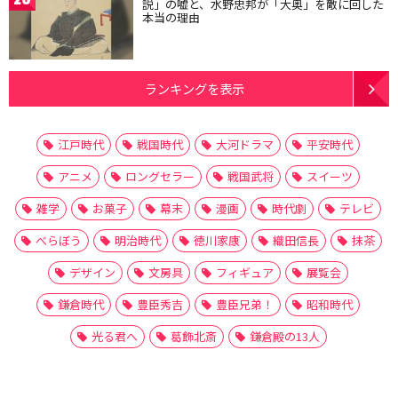
説」の嘘と、水野忠邦が「大奥」を敵に回した
本当の理由
ランキングを表示
江戸時代
戦国時代
大河ドラマ
平安時代
アニメ
ロングセラー
戦国武将
スイーツ
雑学
お菓子
幕末
漫画
時代劇
テレビ
べらぼう
明治時代
徳川家康
織田信長
抹茶
デザイン
文房具
フィギュア
展覧会
鎌倉時代
豊臣秀吉
豊臣兄弟！
昭和時代
光る君へ
葛飾北斎
鎌倉殿の13人