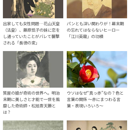
出家しても女性問題…花山天皇
パンとも深い関わりが！幕末期
（法皇）、藤原忯子の妹に恋を
の忘れてはならないヒーロー
し通っていたことがバレて襲撃
「江川英龍」の功績
される「長徳の変」
質屋の娘が奇術の世界へ。明治
ウソはなぜ“真っ赤”なの？色と
末期に美しさと才能で一世を風
言葉の関係 ～赤にまつわる言
靡した奇術師・松旭斎天勝と
葉・表現いろいろ～
は？