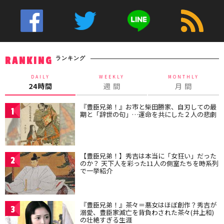
ランキング
RANKING
DAILY
WEEKLY
MONTHLY
24時間
週 間
月 間
『豊臣兄弟！』お市と柴田勝家、自刃しての最
1
期と「辞世の句」…運命を共にした２人の悲劇
【豊臣兄弟！】秀吉は本当に「女狂い」だった
2
のか？ 天下人を彩った11人の側室たちを時系列
で一挙紹介
『豊臣兄弟！』茶々＝悪女はほぼ創作？秀吉が
3
溺愛、豊臣家滅亡を背負わされた茶々(井上和)
の壮絶すぎる生涯