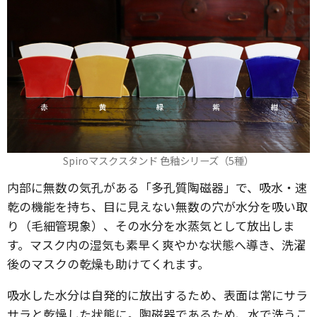
Spiroマスクスタンド 色釉シリーズ（5種）
内部に無数の気孔がある「多孔質陶磁器」で、吸水・速
乾の機能を持ち、目に見えない無数の穴が水分を吸い取
り（毛細管現象）、その水分を水蒸気として放出しま
す。マスク内の湿気も素早く爽やかな状態へ導き、洗濯
後のマスクの乾燥も助けてくれます。
吸水した水分は自発的に放出するため、表面は常にサラ
サラと乾燥した状態に。陶磁器であるため、水で洗うこ