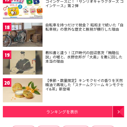
コインケースに！「サンリオキャラクターズ コ
インケース」第２弾
自転車を持つだけで税金？ 昭和まで続いた「自
18
転車税」の意外な歴史と脱税が横行した理由
教科書と違う！江戸時代の田沼意次「賄賂伝
19
説」の嘘と、水野忠邦が「大奥」を敵に回した
本当の理由
【季節・数量限定】キンモクセイの香りを天然
20
精油で再現した「スチームクリーム キンモクセ
イ&茶」新登場
ランキングを表示