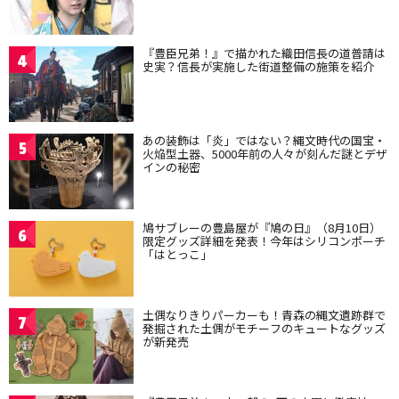
『豊臣兄弟！』で描かれた織田信長の道普請は
4
史実？信長が実施した街道整備の施策を紹介
あの装飾は「炎」ではない？縄文時代の国宝・
5
火焔型土器、5000年前の人々が刻んだ謎とデザ
インの秘密
鳩サブレーの豊島屋が『鳩の日』（8月10日）
6
限定グッズ詳細を発表！今年はシリコンポーチ
「はとっこ」
土偶なりきりパーカーも！青森の縄文遺跡群で
7
発掘された土偶がモチーフのキュートなグッズ
が新発売