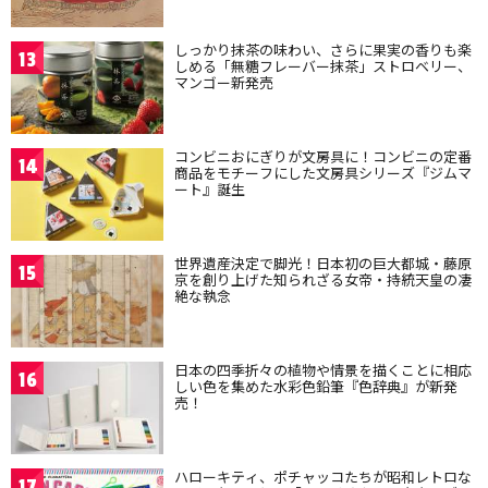
しっかり抹茶の味わい、さらに果実の香りも楽
13
しめる「無糖フレーバー抹茶」ストロベリー、
マンゴー新発売
コンビニおにぎりが文房具に！コンビニの定番
14
商品をモチーフにした文房具シリーズ『ジムマ
ート』誕生
世界遺産決定で脚光！日本初の巨大都城・藤原
15
京を創り上げた知られざる女帝・持統天皇の凄
絶な執念
日本の四季折々の植物や情景を描くことに相応
16
しい色を集めた水彩色鉛筆『色辞典』が新発
売！
ハローキティ、ポチャッコたちが昭和レトロな
17