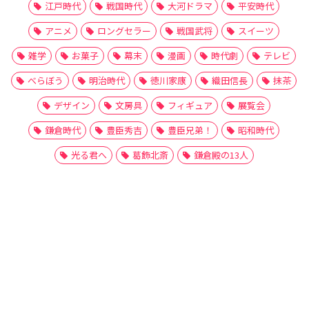
江戸時代
戦国時代
大河ドラマ
平安時代
アニメ
ロングセラー
戦国武将
スイーツ
雑学
お菓子
幕末
漫画
時代劇
テレビ
べらぼう
明治時代
徳川家康
織田信長
抹茶
デザイン
文房具
フィギュア
展覧会
鎌倉時代
豊臣秀吉
豊臣兄弟！
昭和時代
光る君へ
葛飾北斎
鎌倉殿の13人