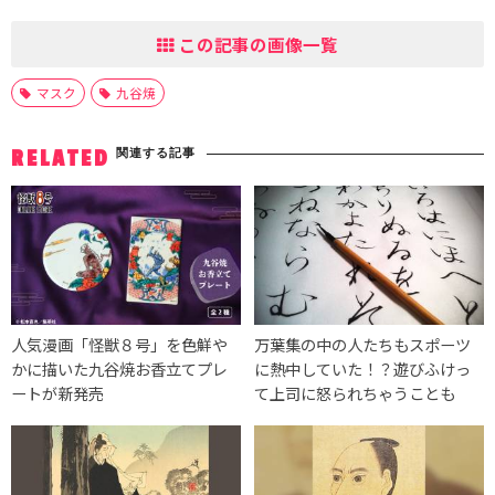
この記事の画像一覧
マスク
九谷焼
関連する記事
RELATED
人気漫画「怪獣８号」を色鮮や
万葉集の中の人たちもスポーツ
かに描いた九谷焼お香立てプレ
に熱中していた！？遊びふけっ
ートが新発売
て上司に怒られちゃうことも