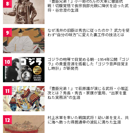
『豊臣兄弟！』小一郎の5万の大軍に徹底抗
8
戦！切腹覚悟で長宗我部元親に降伏を迫った武
将・谷忠澄の生涯
なぜ浅井の旧臣は秀吉に従ったのか？ 武力を使
9
わず“自分の味方”に変えた裏工作の技法とは
ゴジラの咆哮で目覚める朝…1954年公開『ゴジ
10
ラ』の貴重音源を搭載した「ゴジラ音声目覚ま
し時計」が新発売
『豊臣兄弟！』で萩原護が演じる武将・小堀正
11
次とは？秀長・秀吉・家康が重用、“出家を重
ねた実務派”の生涯
村上水軍を率いた戦国武将！幼い弟を支え、共
12
に海へ散った得居通幸の波乱に満ちた生涯