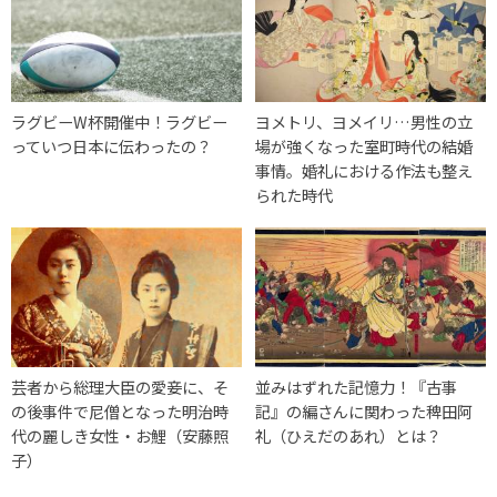
ラグビーW杯開催中！ラグビー
ヨメトリ、ヨメイリ…男性の立
っていつ日本に伝わったの？
場が強くなった室町時代の結婚
事情。婚礼における作法も整え
られた時代
芸者から総理大臣の愛妾に、そ
並みはずれた記憶力！『古事
の後事件で尼僧となった明治時
記』の編さんに関わった稗田阿
代の麗しき女性・お鯉（安藤照
礼（ひえだのあれ）とは？
子）