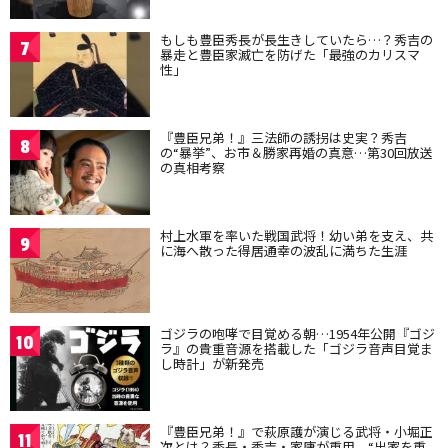
もしも豊臣秀長が長生きしていたら…？秀吉の
7
暴走と豊臣家滅亡を防げた「最強のカリスマ
性」
『豊臣兄弟！』三法師の誘拐は史実？秀吉
8
の“暴挙”、お市＆勝家再婚の真意…第30回放送
の真相考察
村上水軍を率いた戦国武将！幼い弟を支え、共
9
に海へ散った得居通幸の波乱に満ちた生涯
ゴジラの咆哮で目覚める朝…1954年公開『ゴジ
10
ラ』の貴重音源を搭載した「ゴジラ音声目覚ま
し時計」が新発売
『豊臣兄弟！』で萩原護が演じる武将・小堀正
11
次とは？秀長・秀吉・家康が重用、“出家を重