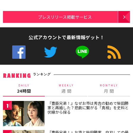
プレスリリース掲載サービス
公式アカウントで最新情報ゲット！
ランキング
RANKING
DAILY
WEEKLY
MONTHLY
24時間
週 間
月 間
『豊臣兄弟！』なぜお市は秀吉の勧めで柴田勝
1
家と再婚した？悲劇に繋がる「真相」を史料と
伏線から探る
『豊臣兄弟！』お市と柴田勝家、自刃しての最