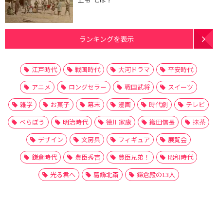
ランキングを表示
江戸時代
戦国時代
大河ドラマ
平安時代
アニメ
ロングセラー
戦国武将
スイーツ
雑学
お菓子
幕末
漫画
時代劇
テレビ
べらぼう
明治時代
徳川家康
織田信長
抹茶
デザイン
文房具
フィギュア
展覧会
鎌倉時代
豊臣秀吉
豊臣兄弟！
昭和時代
光る君へ
葛飾北斎
鎌倉殿の13人