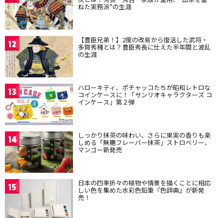
ねた実務派”の生涯
【豊臣兄弟！】2度の改易から復活した武将・
12
多賀秀種とは？豊臣秀長に仕えた半年間と波乱
の生涯
ハローキティ、ポチャッコたちが昭和レトロな
13
コインケースに！「サンリオキャラクターズ コ
インケース」第２弾
しっかり抹茶の味わい、さらに果実の香りも楽
14
しめる「無糖フレーバー抹茶」ストロベリー、
マンゴー新発売
日本の四季折々の植物や情景を描くことに相応
15
しい色を集めた水彩色鉛筆『色辞典』が新発
売！