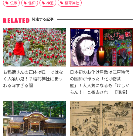
伝承
信仰
神道
稲荷神社
関連する記事
RELATED
お稲荷さんの正体は狐…ではな
日本初のお化け屋敷は江戸時代
く人喰い鬼！？稲荷神社にまつ
の医師が作った「化け物茶
わる深すぎる闇
屋」！大人気になるも「けしか
らん！」と撤去され…【後編】