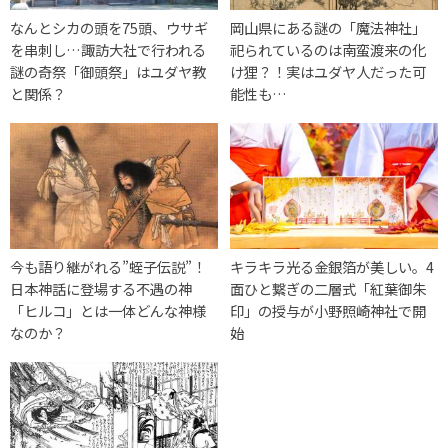
なんとシカの頭を75頭、ウサギ
岡山県にある謎の「魔法神社」
を串刺し…諏訪大社で行われる
祀られているのは南蛮渡来の化
謎の奇祭「御頭祭」はユダヤ教
け狸？！実はユダヤ人だった可
と関係？
能性も…
今も語り継がれる”蛭子伝説”！
キラキラ光る金銀箔が美しい。4
日本神話に登場する不遇の神
面ひと繋ぎの二層式「紅葉御朱
「ヒルコ」とは一体どんな神様
印」の授与が小野照崎神社で開
なのか？
始