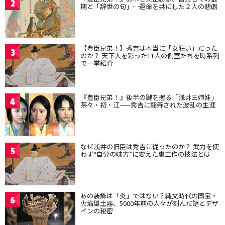
2
期と「辞世の句」…運命を共にした２人の悲劇
【豊臣兄弟！】秀吉は本当に「女狂い」だった
3
のか？ 天下人を彩った11人の側室たちを時系列
で一挙紹介
『豊臣兄弟！』後半の鍵を握る「浅井三姉妹」
4
茶々・初・江——秀吉に翻弄された波乱の生涯
なぜ浅井の旧臣は秀吉に従ったのか？ 武力を使
5
わず“自分の味方”に変えた裏工作の技法とは
あの装飾は「炎」ではない？縄文時代の国宝・
6
火焔型土器、5000年前の人々が刻んだ謎とデザ
インの秘密