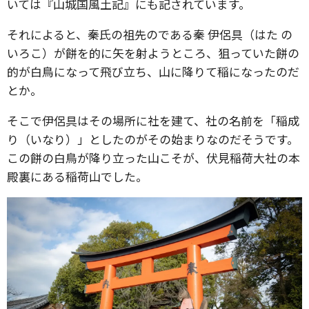
いては『山城国風土記』にも記されています。
それによると、秦氏の祖先のである秦 伊侶具（はた の
いろこ）が餅を的に矢を射ようところ、狙っていた餅の
的が白鳥になって飛び立ち、山に降りて稲になったのだ
とか。
そこで伊侶具はその場所に社を建て、社の名前を「稲成
り（いなり）」としたのがその始まりなのだそうです。
この餅の白鳥が降り立った山こそが、伏見稲荷大社の本
殿裏にある稲荷山でした。