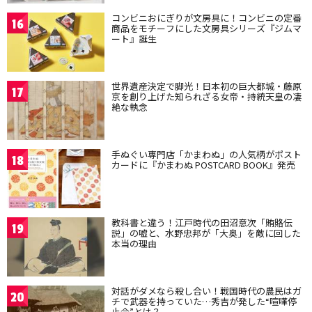
コンビニおにぎりが文房具に！コンビニの定番
16
商品をモチーフにした文房具シリーズ『ジムマ
ート』誕生
世界遺産決定で脚光！日本初の巨大都城・藤原
17
京を創り上げた知られざる女帝・持統天皇の凄
絶な執念
手ぬぐい専門店「かまわぬ」の人気柄がポスト
18
カードに『かまわぬ POSTCARD BOOK』発売
教科書と違う！江戸時代の田沼意次「賄賂伝
19
説」の嘘と、水野忠邦が「大奥」を敵に回した
本当の理由
対話がダメなら殺し合い！戦国時代の農民はガ
20
チで武器を持っていた…秀吉が発した“喧嘩停
止令”とは？